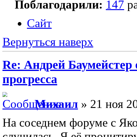
Поблагодарили:
147
ра
Сайт
Вернуться наверх
Re: Андрей Баумейстер 
прогресса
Михаил
» 21 ноя 20
На соседнем форуме с Як
случилась. Я её процитир