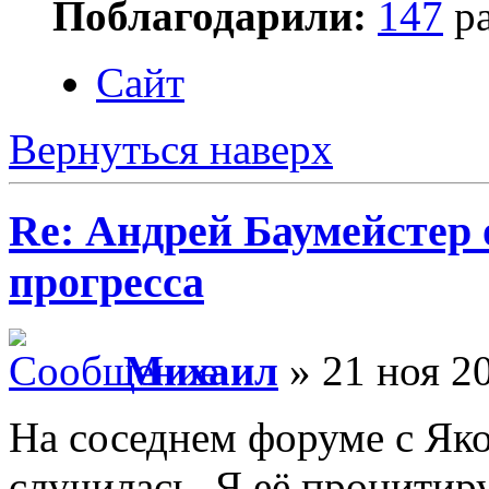
Поблагодарили:
147
ра
Сайт
Вернуться наверх
Re: Андрей Баумейстер 
прогресса
Михаил
» 21 ноя 20
На соседнем форуме с Як
случилась. Я её процитир