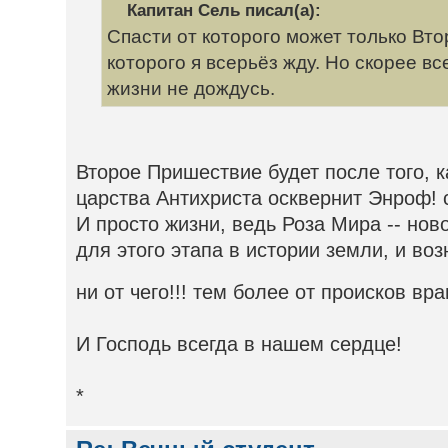
Капитан Сель писал(а):
Спасти от которого может только Вт
которого я всерьёз жду. Но скорее в
жизни не дождусь.
Второе Пришествие будет после того, к
царства Антихриста осквернит Энроф! с
И просто жизни, ведь Роза Мира -- нов
для этого этапа в истории земли, и во
ни от чего!!! тем более от происков вра
И Господь всегда в нашем сердце!
*