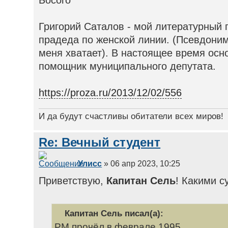
Босого
Григорий Саталов - мой литературный
прадеда по женской линии. (Псевдоним
меня хватает). В настоящее время осн
помощник муниципального депутата.
https://proza.ru/2013/12/02/556
И да будут счастливы обитатели всех миров!
Re: Вечный студент
Улисс
» 06 апр 2023, 10:25
Приветствую,
Капитан Сель
! Какими с
Капитан Сель писал(а):
РМ прочёл в феврале 1995