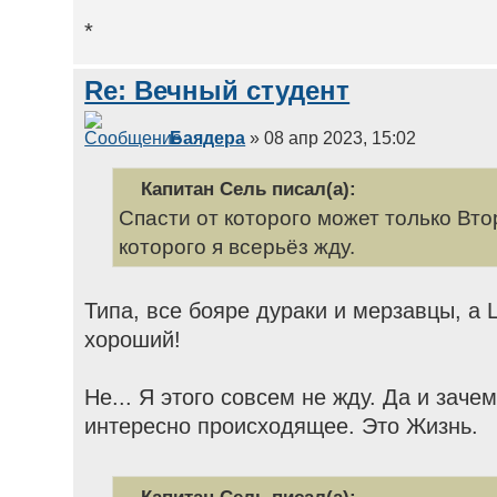
*
Re: Вечный студент
Баядера
» 08 апр 2023, 15:02
Капитан Сель писал(а):
Спасти от которого может только Вт
которого я всерьёз жду.
Типа, все бояре дураки и мерзавцы, а
хороший!
Не... Я этого совсем не жду. Да и заче
интересно происходящее. Это Жизнь.