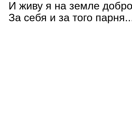
И живу я на земле добр
За себя и за того парня..