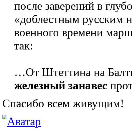
после заверений в глу
«доблестным русским 
военного времени мар
так:
…От Штеттина на Балти
железный занавес
прот
Спасибо всем живущим!