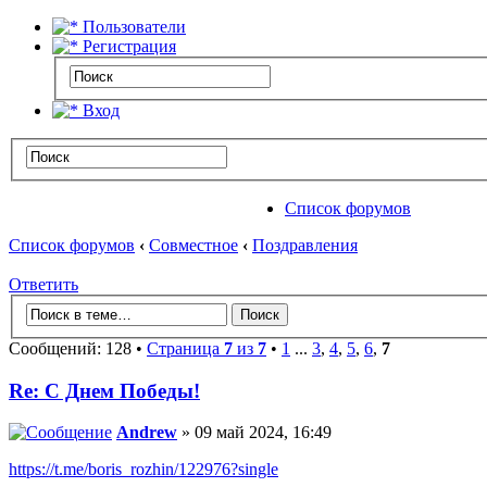
Пользователи
Регистрация
Вход
Список форумов
Список форумов
‹
Совместное
‹
Поздравления
Ответить
Сообщений: 128 •
Страница
7
из
7
•
1
...
3
,
4
,
5
,
6
,
7
Re: С Днем Победы!
Andrew
» 09 май 2024, 16:49
https://t.me/boris_rozhin/122976?single