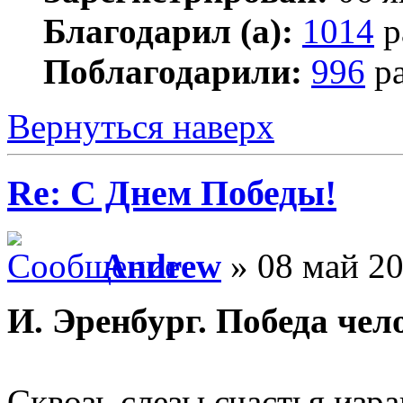
Благодарил (а):
1014
р
Поблагодарили:
996
ра
Вернуться наверх
Re: С Днем Победы!
Andrew
» 08 май 20
И. Эренбург. Победа чел
Сквозь слезы счастья изра