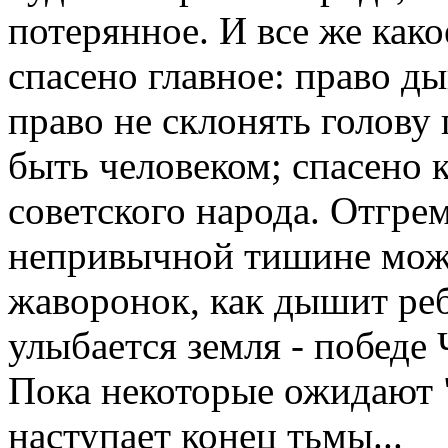
потерянное. И все же како
спасено главное: право д
право не склонять голову
быть человеком; спасено 
советского народа. Отгре
непривычной тишине можн
жаворонок, как дышит реб
улыбается земля - победе 
Пока некоторые ожидают "
наступает конец тьмы...