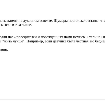
лать акцент на духовном аспекте. Шумеры настолько отсталы, чт
смысле в том числе.
али нас - победителей и побежденных нами немцев. Старина Ник
 "жить лучше". Например, если девушка была честная, но бедная,
авно.