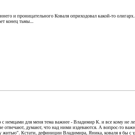
креннего и проницательного Коваля оприходовал какой-то олигар
ет конец тьмы...
что с немцами для меня тема важнее - Владимир К. и все кому не
 не отвечают, думают, что над ними издеваются. А вопрос-то ва
у житью". Кстати, дефиниции Владимира, Яника, коваля я бы с