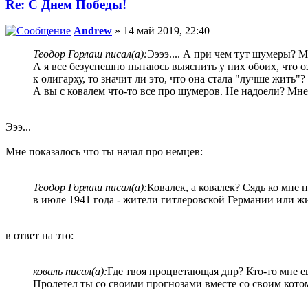
Re: С Днем Победы!
Andrew
» 14 май 2019, 22:40
Теодор Горлаш писал(а):
Ээээ.... А при чем тут шумеры? 
А я все безуспешно пытаюсь выяснить у них обоих, что о
к олигарху, то значит ли это, что она стала "лучше жить"?
А вы с ковалем что-то все про шумеров. Не надоели? Мне
Эээ...
Мне показалось что ты начал про немцев:
Теодор Горлаш писал(а):
Ковалек, а ковалек? Сядь ко мне 
в июле 1941 года - жители гитлеровской Германии или 
в ответ на это:
коваль писал(а):
Где твоя процветающая днр? Кто-то мне ещ
Пролетел ты со своими прогнозами вместе со своим кото