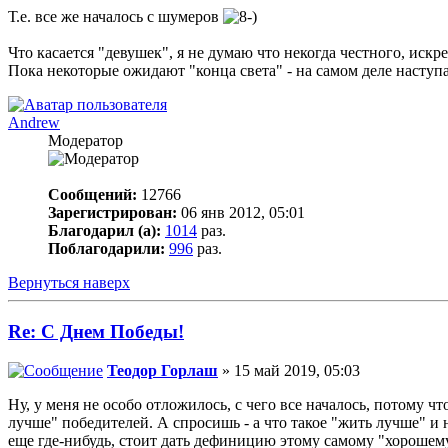
Т.е. все же началось с шумеров
Что касается "девушек", я не думаю что некогда честного, ис
Пока некоторые ожидают "конца света" - на самом деле наступа
Andrew
Модератор
Сообщений:
12766
Зарегистрирован:
06 янв 2012, 05:01
Благодарил (а):
1014
раз.
Поблагодарили:
996
раз.
Вернуться наверх
Re: С Днем Победы!
Теодор Горлаш
» 15 май 2019, 05:03
Ну, у меня не особо отложилось, с чего все началось, потому 
лучше" победителей. А спросишь - а что такое "жить лучше" и
еще где-нибудь, стоит дать дефиницию этому самому "хорошем