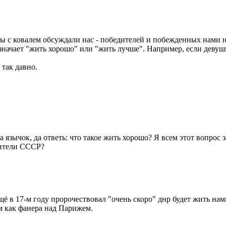
Мы с ковалем обсуждали нас - победителей и побежденных нами 
значает "жить хорошо" или "жить лучше". Например, если девушк
 так давно.
на язычок, да ответь: что такое жить хорошо? Я всем этот вопрос
жители СССР?
ё в 17-м году пророчествовал "очень скоро" днр будет жить нам
м как фанера над Парижем.