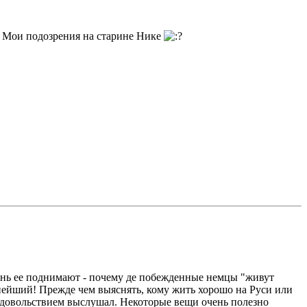
х. Мои подозрения на старине Нике
 лень ее поднимают - почему де побежденные немцы "живут
жнейший! Прежде чем выяснять, кому жить хорошо на Руси или
 удовольствием выслушал. Некоторые вещи очень полезно