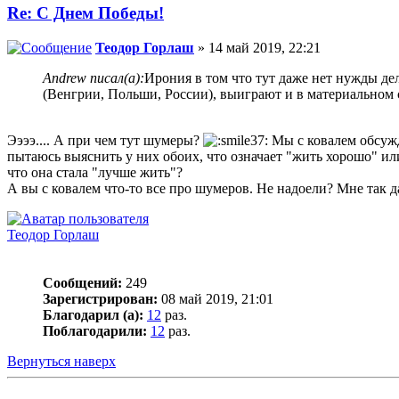
Re: С Днем Победы!
Теодор Горлаш
» 14 май 2019, 22:21
Andrew писал(а):
Ирония в том что тут даже нет нужды де
(Венгрии, Польши, России), выиграют и в материальном 
Ээээ.... А при чем тут шумеры?
Мы с ковалем обсужд
пытаюсь выяснить у них обоих, что означает "жить хорошо" или
что она стала "лучше жить"?
А вы с ковалем что-то все про шумеров. Не надоели? Мне так д
Теодор Горлаш
Сообщений:
249
Зарегистрирован:
08 май 2019, 21:01
Благодарил (а):
12
раз.
Поблагодарили:
12
раз.
Вернуться наверх