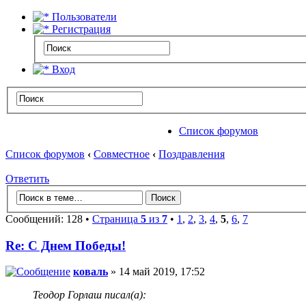
Пользователи
Регистрация
Вход
Список форумов
Список форумов
‹
Совместное
‹
Поздравления
Ответить
Сообщений: 128 •
Страница
5
из
7
•
1
,
2
,
3
,
4
,
5
,
6
,
7
Re: С Днем Победы!
коваль
» 14 май 2019, 17:52
Теодор Горлаш писал(а):