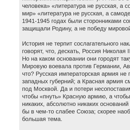
человека» «литература не русская, а с
мир» «литература не русская, а самод
1941-1945 годах были сторонниками сов
защищали Родину, а не победу мирово
История не терпит сослагательного на
говорят, что, дескать, Россия Николая I
Но на каком основании они городят так
Мировую воевала против Германии, Авс
что? Русская императорская армия не
западных губерний; а Красная армия с
под Москвой. Да и потери несопостави
чтобы «пнуть» Красную армию, а чтобы
никаких, абсолютно никаких оснований
бы в чем-то слабее Союза; скорее наоб
большая тема.