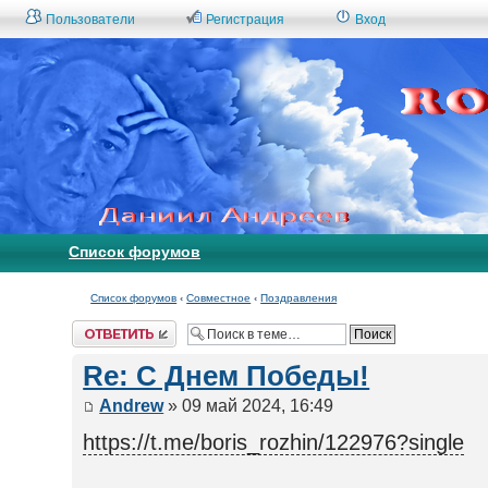
Пользователи
Регистрация
Вход
Список форумов
Список форумов
‹
Совместное
‹
Поздравления
Ответить
Re: С Днем Победы!
Andrew
» 09 май 2024, 16:49
https://t.me/boris_rozhin/122976?single