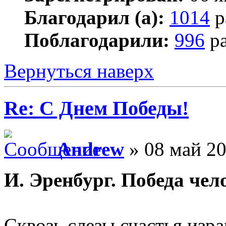
Благодарил (а):
1014
р
Поблагодарили:
996
ра
Вернуться наверх
Re: С Днем Победы!
Andrew
» 08 май 20
И. Эренбург. Победа чел
Сквозь слезы счастья изра