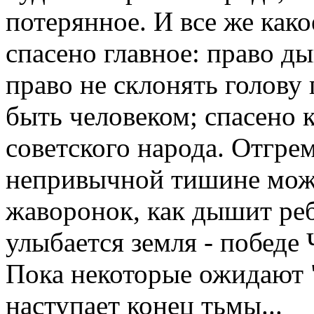
потерянное. И все же како
спасено главное: право д
право не склонять голову
быть человеком; спасено 
советского народа. Отгре
непривычной тишине можн
жаворонок, как дышит реб
улыбается земля - победе 
Пока некоторые ожидают "
наступает конец тьмы...