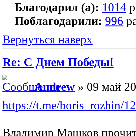
Благодарил (а):
1014
р
Поблагодарили:
996
ра
Вернуться наверх
Re: С Днем Победы!
Andrew
» 09 май 20
https://t.me/boris_rozhin/1
Владимир Машков прочит