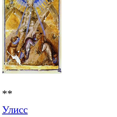
**
Улисс