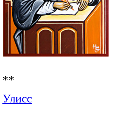
**
Улисс