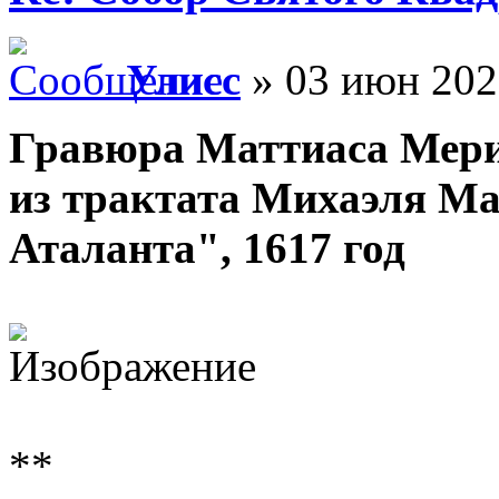
Улисс
» 03 июн 202
Гравюра Маттиаса Мери
из трактата Михаэля М
Аталанта", 1617 год
**