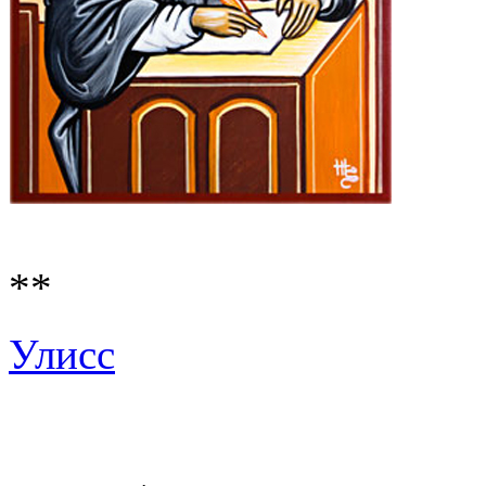
**
Улисс