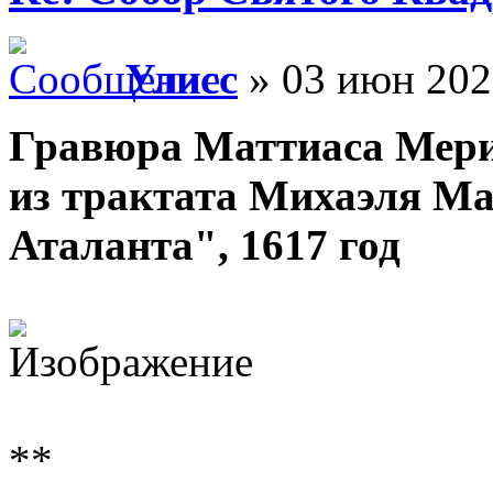
Улисс
» 03 июн 202
Гравюра Маттиаса Мери
из трактата Михаэля М
Аталанта", 1617 год
**