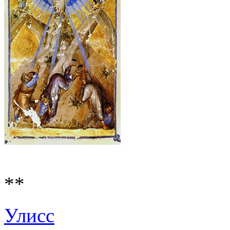
**
Улисс