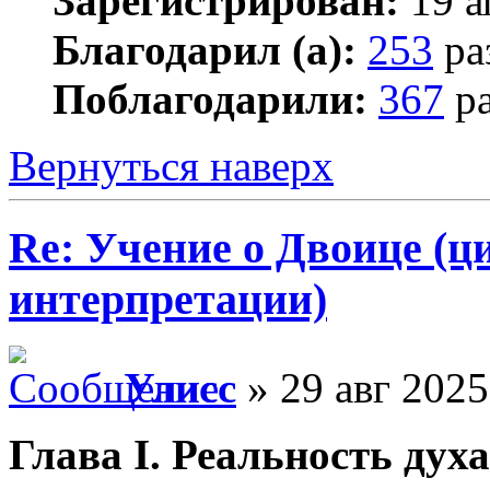
Зарегистрирован:
19 а
Благодарил (а):
253
ра
Поблагодарили:
367
ра
Вернуться наверх
Re: Учение о Двоице (ц
интерпретации)
Улисс
» 29 авг 2025
Глава I. Реальность духа