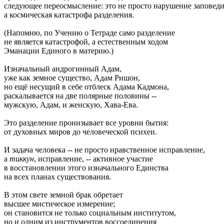
следующее переосмысление: это не просто нарушение заповеди
а космическая катастрофа разделения.
(Напомню, по Учению о Тетраде само разделение
не является катастрофой, а естественным ходом
Эманации Единого в материю.)
Изначальный андрогинный Адам,
уже как земное существо, Адам Ришон,
но ещё несущий в себе отблеск Адама Кадмона,
раскалывается на две полярные половины --
мужскую, Адам, и женскую, Хава-Ева.
Это разделение пронизывает все уровни бытия:
от духовных миров до человеческой психеи.
И задача человека -- не просто нравственное исправление,
а
тиккун
, исправление, -- активное участие
в восстановлении этого изначального Единства
на всех планах существования.
В этом свете земной брак обретает
высшее мистическое измерение;
он становится не только социальным институтом,
но и одним из инструментов воссоединения