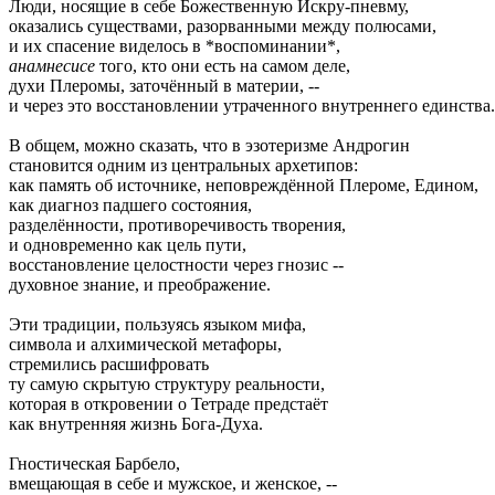
Люди, носящие в себе Божественную Искру-пневму,
оказались существами, разорванными между полюсами,
и их спасение виделось в *воспоминании*,
анамнесисе
того, кто они есть на самом деле,
духи Плеромы, заточённый в материи, --
и через это восстановлении утраченного внутреннего единства.
В общем, можно сказать, что в эзотеризме Андрогин
становится одним из центральных архетипов:
как память об источнике, неповреждённой Плероме, Едином,
как диагноз падшего состояния,
разделённости, противоречивость творения,
и одновременно как цель пути,
восстановление целостности через гнозис --
духовное знание, и преображение.
Эти традиции, пользуясь языком мифа,
символа и алхимической метафоры,
стремились расшифровать
ту самую скрытую структуру реальности,
которая в откровении о Тетраде предстаёт
как внутренняя жизнь Бога-Духа.
Гностическая Барбело,
вмещающая в себе и мужское, и женское, --