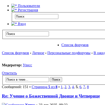
Пользователи
Регистрация
Вход
Список форумов
Список форумов
‹
Личное
‹
Персональные подфорумы
‹
В ожид
Модератор:
Улисс
Ответить
Сообщений: 151 •
Страница
5
из
8
•
1
,
2
,
3
,
4
,
5
,
6
,
7
,
8
Re: Учение о Божественной Двоице и Четверице
Улисс
» 23 дек 2025, 09:22