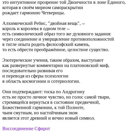
это интуитивное прозрение той Двоичности в лоне Единого,
которая в своём мирном самораскрытии
рождает гармонию Четверицы.
Алхимический Ребис, "двойная вещь", --
король и королева в одном теле --
есть символический образ того же духовного задания:
через соединение и умерщвление противоположностей
в тигле опыта родить философский камень,
то есть обрести преображённое, целостное существо.
Эзотерические учения, таким образом, выступают
как развернутые комментарии на платоновский миф,
последовательно развивая его
и переводя из сферы психологии
в область космогонии и сотериологии.
Они подтверждают: тоска по Андрогину
есть не просто личное чувство, но голос самой твари,
стремящейся вернуться в состояние предвечной,
Божественной гармонии, к той Полноте,
чьим смутным, но настойчивым эхом
является этот древний и вечно новый символ.
Воссоединение Сфирот