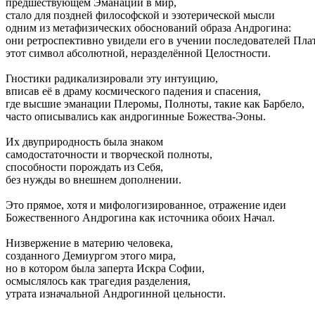
предшествующем Эманации в мир,
стало для поздней философской и эзотерической мысли
одним из метафизических обоснований образа Андрогина:
они ретроспективно увидели его в учении последователей Пла
этот символ абсолютной, неразделённой Целостности.
Гностики радикализировали эту интуицию,
вписав её в драму космического падения и спасения,
где высшие эманации Плеромы, Полноты, такие как Барбело,
часто описывались как андрогинные Божества-Эоны.
Их двуприродность была знаком
самодостаточности и творческой полноты,
способности порождать из Себя,
без нужды во внешнем дополнении.
Это прямое, хотя и мифологизированное, отражение идеи
Божественного Андрогина как источника обоих Начал.
Низвержение в материю человека,
созданного Демиургом этого мира,
но в котором была заперта Искра Софии,
осмыслялось как трагедия разделения,
утрата изначальной Андрогинной цельности.