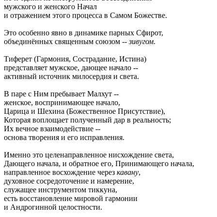
мужского и женского Начал
и отражением этого процесса в Самом Божестве.
Это особенно явно в динамике парных Сфирот,
объединённых священным союзом --
зивугом
.
Тиферет (Гармония, Сострадание, Истина)
представляет мужское, дающее начало --
активный источник милосердия и света.
В паре с Ним пребывает Малхут --
женское, воспринимающее начало,
Царица и Шехина (Божественное Присутствие),
Которая воплощает полученный дар в реальность;
Их вечное взаимодействие --
основа творения и его исправления.
Именно это целенаправленное нисхождение света,
Дающего начала, и обратное его, Принимающего начала,
направленное восхождение через
кавану
,
духовное сосредоточение и намерение,
служащее инструментом тиккуна,
есть восстановление мировой гармонии
и Андрогинной целостности.