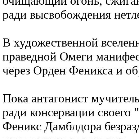
очищающий огонь, сжиг
ради высвобождения нетл
В художественной вселенн
праведной Омеги манифес
через Орден Феникса и об
Пока антагонист мучител
ради консервации своего "
Феникс Дамблдора безраз