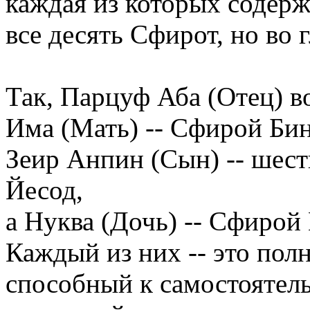
каждая из которых содер
все десять Сфирот, но во г
Так, Парцуф Аба (Отец) в
Има (Мать) -- Сфирой Бин
Зеир Анпин (Сын) -- шес
Йесод,
а Нуква (Дочь) -- Сфирой
Каждый из них -- это пол
способный к самостоятел