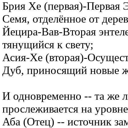
Брия Хе (первая)-Первая 
Семя, отделённое от дерев
Йецира-Вав-Вторая энтеле
тянущийся к свету;
Асия-Хе (вторая)-Осущест
Дуб, приносящий новые ж
И одновременно -- та же 
прослеживается на уровн
Аба (Отец) -- источник за