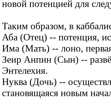
новой потенцией для сле
Таким образом, в каббали
Аба (Отец) -- потенция, и
Има (Мать) -- лоно, перва
Зеир Анпин (Сын) -- развё
Энтелехия.
Нуква (Дочь) -- осуществл
становящаяся новым нача