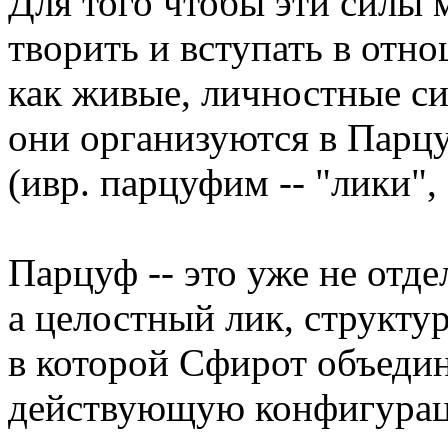
Для того чтобы эти силы 
творить и вступать в отн
как живые, личностные с
они организуются в Парц
(ивр. парцуфим -- "лики",
Парцуф -- это уже не отде
а целостный лик, структур
в которой Сфирот объеди
действующую конфигура