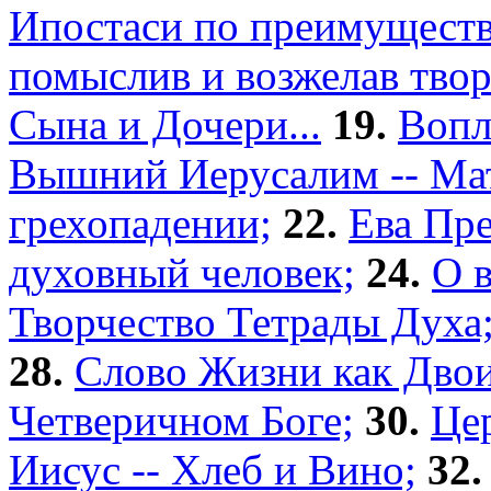
Ипостаси по преимуществ
помыслив и возжелав творч
Сына и Дочери...
19.
Вопл
Вышний Иерусалим -- Мат
грехопадении;
22.
Ева Пр
духовный человек;
24.
О в
Творчество Тетрады Духа
28.
Слово Жизни как Двои
Четверичном Боге;
30.
Це
Иисус -- Хлеб и Вино;
32.