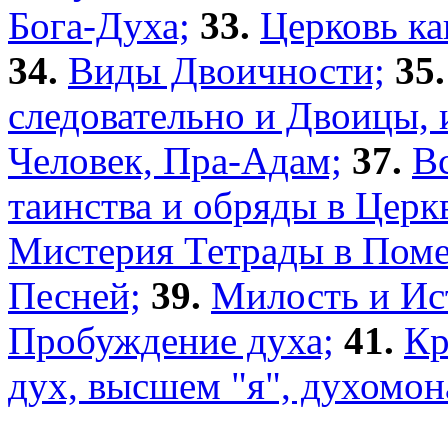
Бога-Духа;
33.
Церковь ка
34.
Виды Двоичности;
35.
следовательно и Двоицы, 
Человек, Пра-Адам;
37.
В
таинства и обряды в Церк
Мистерия Тетрады в Поме
Песней;
39.
Милость и Ист
Пробуждение духа;
41.
Кр
дух, высшем "я", духомон