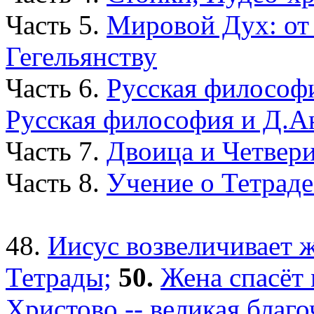
Часть 5.
Мировой Дух: от 
Гегельянству
Часть 6.
Русская философи
Русская философия и Д.Ан
Часть 7.
Двоица и Четвери
Часть 8.
Учение о Тетраде
48.
Иисус возвеличивает 
Тетрады;
50.
Жена спасёт
Христово -- великая благо