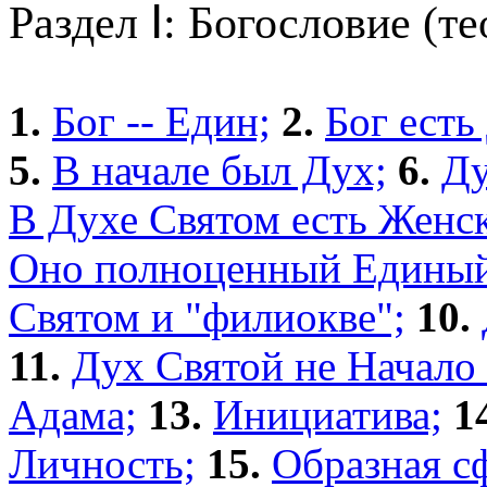
Раздел Ⅰ: Богословие (т
1.
Бог -- Един;
2.
Бог есть
5.
В начале был Дух;
6.
Ду
В Духе Святом есть Женск
Оно полноценный Единый
Святом и "филиокве";
10.
11.
Дух Святой не Начало 
Адама;
13.
Инициатива;
1
Личность;
15.
Образная сф