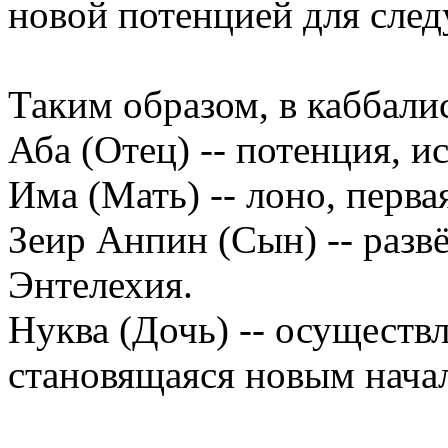
новой потенцией для сле
Таким образом, в каббали
Аба (Отец) -- потенция, и
Има (Мать) -- лоно, перва
Зеир Анпин (Сын) -- развё
Энтелехия.
Нуква (Дочь) -- осуществл
становящаяся новым нача