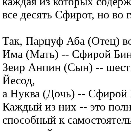
каждая из которых содер
все десять Сфирот, но во г
Так, Парцуф Аба (Отец) в
Има (Мать) -- Сфирой Бин
Зеир Анпин (Сын) -- шес
Йесод,
а Нуква (Дочь) -- Сфирой
Каждый из них -- это пол
способный к самостоятел