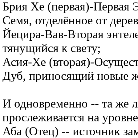
Брия Хе (первая)-Первая 
Семя, отделённое от дерев
Йецира-Вав-Вторая энтеле
тянущийся к свету;
Асия-Хе (вторая)-Осущест
Дуб, приносящий новые ж
И одновременно -- та же 
прослеживается на уровн
Аба (Отец) -- источник за