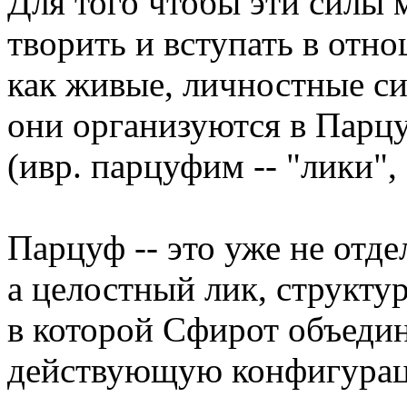
Для того чтобы эти силы 
творить и вступать в отн
как живые, личностные с
они организуются в Парц
(ивр. парцуфим -- "лики",
Парцуф -- это уже не отде
а целостный лик, структур
в которой Сфирот объеди
действующую конфигура