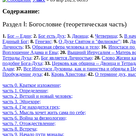
Содержание:
Раздел Ⅰ: Богословие (теоретическая часть)
1.
Бог -- Един;
2.
Бог есть Дух;
3.
Двоица;
4.
Четверица;
5.
В нач
Единый Бог;
8.
Генезис;
9.
О Духе Святом и "филиокве";
10.
Дв
Личность;
15.
Образная сфера человека и тело;
16.
Ипостаси по
Воплощение Адама и Евы;
20.
Вышний Иерусалим -- Матерь вс
Тетрады Духа;
27.
Бог является Личностью;
28.
Слово Жизни ка
подобие Бога-Духа;
33.
Церковь как община -- Двоица и Тетрад
Адам;
37.
Все Ипостаси Духовны, как и таинства и обряды в Це
Пробуждение духа;
41.
Кровь Христова;
42.
О термине дух, выс
часть 0. Краткое изложение;
часть 1. Определение;
часть 2. Ветхий и новый человек;
часть 3. Эйцехоре;
часть 4. Где находится грех;
часть 5. Мысль хочет жить сама по себе;
часть 6. Война за физиологию;
часть 7. Отождествление;
часть 8. Встреча;
часть 9. Начало пути монады;