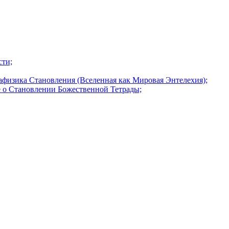
сти;
афизика Становления (Вселенная как Мировая Энтелехия);
 о Становлении Божественной Тетрады;