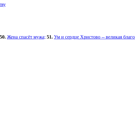
тву
50.
Жена спасёт мужа;
51.
Ум и сердце Христово -- великая благ