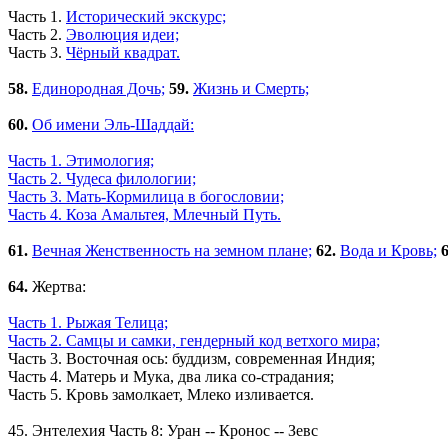
Часть 1.
Исторический экскурс;
Часть 2.
Эволюция идеи;
Часть 3.
Чёрный квадрат.
58.
Единородная Дочь;
59.
Жизнь и Смерть;
60.
Об имени Эль-Шаддай:
Часть 1. Этимология;
Часть 2. Чудеса филологии;
Часть 3. Мать-Кормилица в богословии;
Часть 4. Коза Амальтея, Млечный Путь.
61.
Вечная Женственность на земном плане;
62.
Вода и Кровь;
6
64.
Жертва:
Часть 1. Рыжая Телица;
Часть 2. Самцы и самки, гендерный код ветхого мира;
Часть 3. Восточная ось: буддизм, современная Индия;
Часть 4. Матерь и Мука, два лика со-страдания;
Часть 5. Кровь замолкает, Млеко изливается.
45. Энтелехия Часть 8: Уран -- Кронос -- Зевс