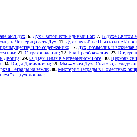
але был Дух;
6.
Дух Святой есть Единый Бог;
7.
В Духе Святом е
оица и Четверица есть Дух;
11.
Дух Святой не Начало и не Ипост
 преимуществу и по содержанию;
17.
Дух, помыслив и возжелав т
ем нам;
21.
О грехопадении;
22.
Ева Преображения;
23.
Внутрен
к Двоица;
29.
О Двух Телах в Четверичном Боге;
30.
Церковь сн
а;
34.
Виды Двоичности;
35.
Мы -- храм Духа Святого, а следова
ркви Тетрады на земле;
38.
Мистерия Тетрады в Поместных общи
шем "я", духомонаде;