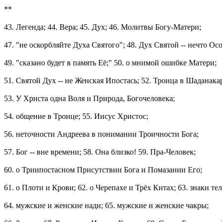
**
43. Легенда; 44. Вера; 45. Дух; 46. Молитвы Богу-Матери;
47. "не оскорбляйте Духа Святого"; 48. Дух Святой -- нечто Ос
49. "сказано будет в память Её;" 50. о мнимой ошибке Матери;
51. Святой Дух -- не Женская Ипостась; 52. Троица в Шаданака
53. У Христа одна Воля и Природа, Богочеловека;
54. общение в Троице; 55. Иисус Христос;
56. неточности Андреева в понимании Троичности Бога;
57. Бог -- вне времени; 58. Она близко! 59. Пра-Человек;
60. о Триипостасном Присутствии Бога и Помазании Его;
61. о Плоти и Крови; 62. о Черепахе и Трёх Китах; 63. знаки тел
64. мужские и женские нади; 65. мужские и женские чакры;