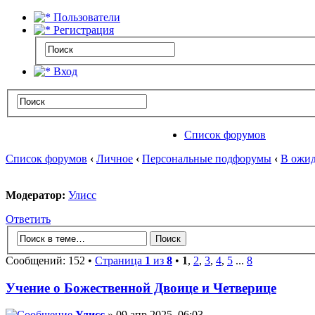
Пользователи
Регистрация
Вход
Список форумов
Список форумов
‹
Личное
‹
Персональные подфорумы
‹
В ожид
Модератор:
Улисс
Ответить
Сообщений: 152 •
Страница
1
из
8
•
1
,
2
,
3
,
4
,
5
...
8
Учение о Божественной Двоице и Четверице
Улисс
» 09 апр 2025, 06:03