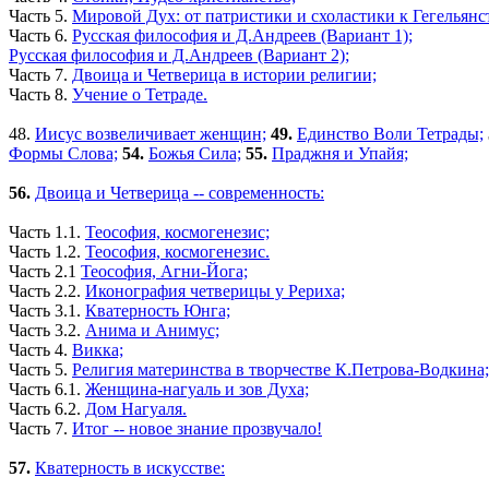
Часть 5.
Мировой Дух: от патристики и схоластики к Гегельянс
Часть 6.
Русская философия и Д.Андреев (Вариант 1);
Русская философия и Д.Андреев (Вариант 2);
Часть 7.
Двоица и Четверица в истории религии;
Часть 8.
Учение о Тетраде.
48.
Иисус возвеличивает женщин;
49.
Единство Воли Тетрады;
Формы Слова;
54.
Божья Сила;
55.
Праджня и Упайя;
56.
Двоица и Четверица -- современность:
Часть 1.1.
Теософия, космогенезис;
Часть 1.2.
Теософия, космогенезис.
Часть 2.1
Теософия, Агни-Йога;
Часть 2.2.
Иконография четверицы у Рериха;
Часть 3.1.
Кватерность Юнга;
Часть 3.2.
Анима и Анимус;
Часть 4.
Викка;
Часть 5.
Религия материнства в творчестве К.Петрова-Водкина;
Часть 6.1.
Женщина-нагуаль и зов Духа;
Часть 6.2.
Дом Нагуаля.
Часть 7.
Итог -- новое знание прозвучало!
57.
Кватерность в искусстве: