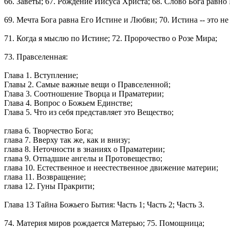
66. Заветы; 67. Рождение Иисуса Христа; 68. Слово Бога равно
69. Мечта Бога равна Его Истине и Любви; 70. Истина -- это не
71. Когда я мыслю по Истине; 72. Пророчество о Розе Мира;
73. Правселенная:
Глава 1. Вступление;
Главы 2. Самые важные вещи о Правселенной;
Глава 3. Соотношение Творца и Праматерии;
Глава 4. Вопрос о Божьем Единстве;
Глава 5. Что из себя представляет это Вещество;
глава 6. Творчество Бога;
глава 7. Вверху так же, как и внизу;
глава 8. Неточности в знаниях о Праматерии;
глава 9. Отпадшие ангелы и Протовещество;
глава 10. Естественное и неестественное движение материи;
глава 11. Возвращение;
глава 12. Гуны Пракрити;
Глава 13 Тайна Божьего Бытия: Часть 1; Часть 2; Часть 3.
74. Материя миров рождается Матерью; 75. Помощница;