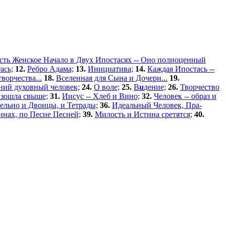
сть Женское Начало в Двух Ипостасях -- Оно полноценный
ась;
12.
Ребро Адама;
13.
Инициатива;
14.
Каждая Ипостась --
ворчества...
18.
Вселенная для Сына и Дочери...
19.
ний духовный человек;
24.
О воле;
25.
В
и
дение;
26.
Творчество
изошла свыше;
31.
Иисус -- Хлеб и Вино;
32.
Человек -- образ и
тельно и Двоицы, и Тетрады;
36.
Идеальный Человек, Пра-
нах, по Песне Песней;
39.
Милость и Истина сретятся;
40.