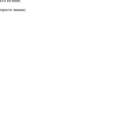
 Его Истине;
 просто знание;