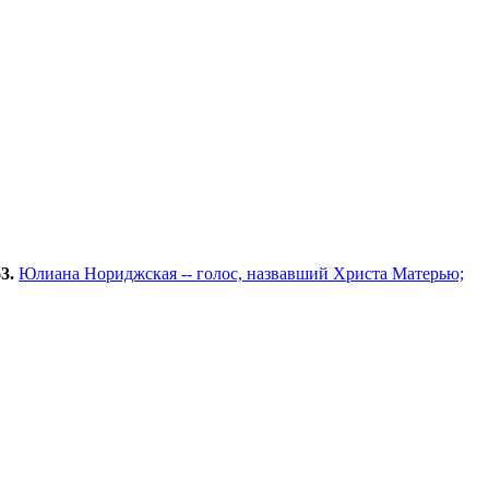
3.
Юлиана Нориджская -- голос, назвавший Христа Матерью;