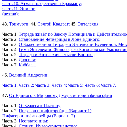
часть 10. Атман тождественен Брахману;
часть 11. Эпилог.
(резерв);
43.
Тримурти;
44.
Святой Квадрат;
45.
Энтелехия:
Часть 1.
Тетрада живёт по Закону Потенциала и Действительно
Часть 2.
Становление Четверицы в Лоне Единого;
Часть 3.
О Божественной Тетраде и Энтелехии Вселенной: Мет
Часть 4.
Гимн Энтелехии: Философско-Богословское Умозрение
Часть 5.
Тетрада и Энтелехия в мысли Востока;
Часть 6.
Даосизм;
Часть 7.
Каббала.
46.
Великий Андрогин;
Часть 1;
Часть 2;
Часть 3;
Часть 4;
Часть 5;
Часть 6;
Часть 7.
47.
От Единого к Мировому Духу в истории философии
Часть 1.
От Фалеса к Платону;
Часть 2.
Пифагор и пифагорейцы (Вариант 1);
Пифагор и пифагорейцы (Вариант 2).
Часть 3.
Неоплатонизм;
Часть 4.
Стоики, Иудео-христианство;