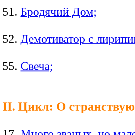
51.
Бродячий Дом;
52.
Демотиватор с лирипип
55.
Свеча;
II. Цикл: О странству
17.
Много званых, но мал