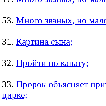
53.
Много званых, но мало
31.
Картина сына;
32.
Пройти по канату;
33.
Пророк объясняет при
цирке;