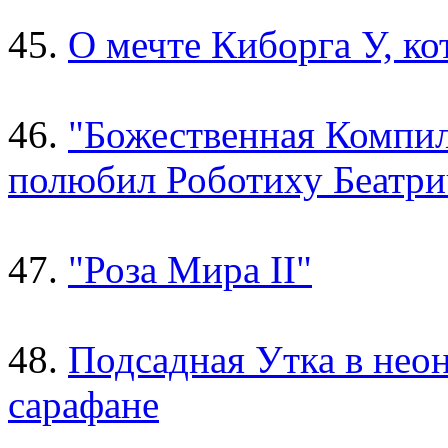
45.
О мечте Киборга У, к
46.
"Божественная Компил
полюбил Роботиху Беатри
47.
"Роза Мира II"
48.
Подсадная Утка в нео
сарафане