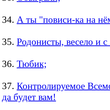
34.
А ты "повиси-ка на нё
35.
Родонисты, весело и с
36.
Тюбик;
37.
Контролируемое Всемо
да будет вам!