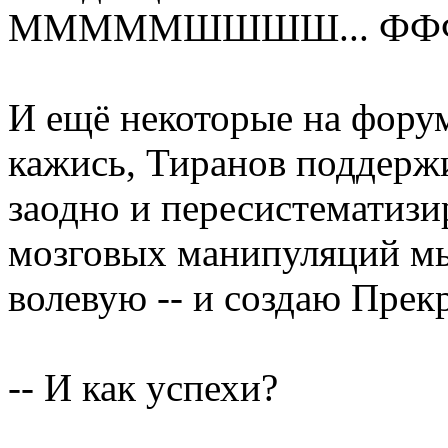
МММММШШШШ... ФФФ
И ещё некоторые на форум
кажись, Тиранов поддерж
заодно и пересистематиз
мозговых манипуляций м
волевую -- и создаю Пре
-- И как успехи?