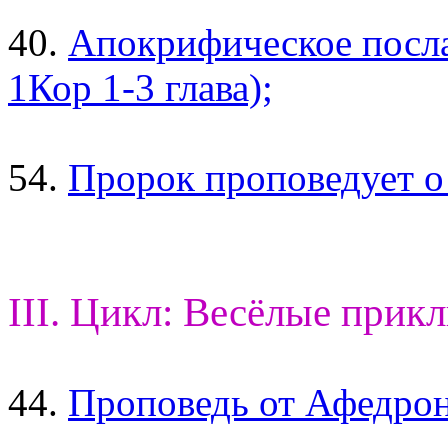
40.
Апокрифическое посла
1Кор 1-3 глава);
54.
Пророк проповедует о
III. Цикл: Весёлые прик
44.
Проповедь от Афедрон