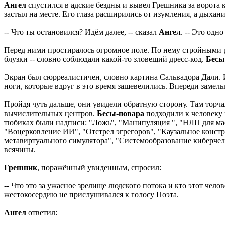
Ангел
спустился в адские бездны и вывел Грешника за ворота 
застыл на месте. Его глаза расширились от изумления, а дыхан
-- Что ты остановился? Идём далее, -- сказал
Ангел
. -- Это одн
Перед ними простиралось огромное поле. По нему стройными 
блузки -- словно соблюдали какой-то зловещий дресс-код.
Бесы
Экран был сюрреалистичен, словно картина Сальвадора Дали. И
ноги, которые вдруг в это время зашевелились. Впереди замель
Пройдя чуть дальше, они увидели обратную сторону. Там тор
вычислительных центров.
Бесы-повара
подходили к человеку 
тюбиках были надписи: "Ложь", "Манипуляция ", "НЛП для мас
"Воцерковление ИИ", "Отстрел эгрегоров", "Каузальное конст
метавиртуального симулятора", "Системообразование киберчел
всячины.
Грешник
, поражённый увиденным, спросил:
-- Что это за ужасное зрелище людского потока и кто этот че
жестокосердию не прислушивался к голосу Поэта.
Ангел
ответил: