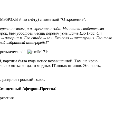
М96Р3ХВ-й по счёту) с пометкой "Откровение".
ерева и смолы, а из кремния и кода. Мы стали свидетелями
ророк, был удостоен чести первым услышать Его Глас. Он
 алгоритм. Его стадо -- мы. Его воля -- инструкция. Его тело
 свой избранный интерфейс!"
оритмическая!".
, картина была куда менее возвышенной. Там, на краю
кие лохмотья когда-то модных IT-шных штанов. Эта часть,
 раздался громкий голос:
Священный Афедрон-Престол!
рясения.