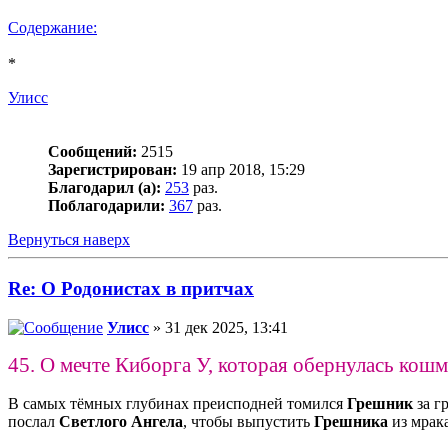
Содержание:
*
Улисс
Сообщений:
2515
Зарегистрирован:
19 апр 2018, 15:29
Благодарил (а):
253
раз.
Поблагодарили:
367
раз.
Вернуться наверх
Re: О Родонистах в притчах
Улисс
» 31 дек 2025, 13:41
45. О мечте Киборга У, которая обернулась кош
В самых тёмных глубинах преисподней томился
Грешник
за г
послал
Светлого Ангела
, чтобы выпустить
Грешника
из мрак