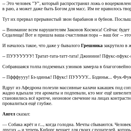
-- Это человек "У", который распространял ложь о воцерковле
в раю, а может даже быть Богом для масс. Им не нравилось т
Тут их прервал прерывистый звон барабанов и бубнов. Послыша
-- Внимание всем нарушителям Законов Космоса! Сейчас будет
Седалища! Вот и пришла ваша счастливая пора -- ваш бог -- э
И началось такое, что даже у бывалого
Грешника
закрутило в ж
-- ПУУУУУУУ! Тратат-тата-татт-тата! Джиииии! Пфукс-пфукс-пф
Собравшаяся толпа подземных узников замерла в благоговейно
-- Пфффуууу! Бз-здиньк! Пфукс! ПУУУУУ... Бздиньк... Фук-Фук
Вдруг из Афедрона полезли массивные калачи какашек под соп
жадно вдыхали эти ароматы и подпевали, кто мог ещё шевелить 
становились всё крепче, неоновое свечение на лицах контрастн
провалиться ещё глубже.
Ангел
сказал:
— Собака жрёт и г..., когда голодна. Мечты сбываются. Челов
других -- и теперь Киборг вещает для своих слушателей, котор