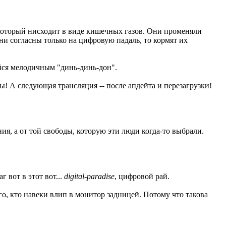
, который нисходит в виде кишечных газов. Они променяли
они согласны только на цифровую падаль, то кормят их
йся мелодичным "динь-динь-дон".
сы! А следующая трансляция -- после апдейта и перезагрузки!
я, а от той свободы, которую эти люди когда-то выбрали.
г вот в этот вот...
digital-paradise
, цифровой рай.
го, кто навеки влип в монитор задницей. Потому что такова