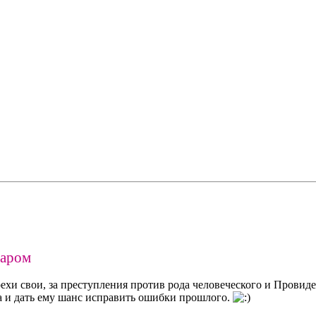
маром
рехи свои, за преступления против рода человеческого и Провид
а и дать ему шанс исправить ошибки прошлого.