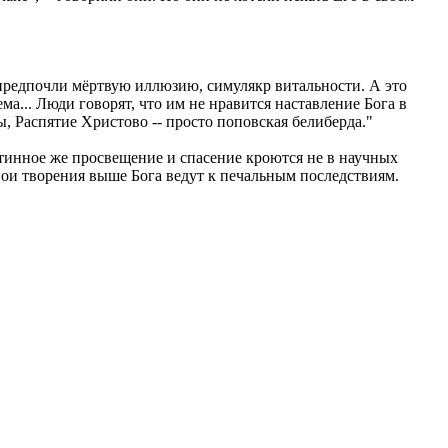
и предпочли мёртвую иллюзию, симулякр витальности. А это
а... Люди говорят, что им не нравится наставление Бога в
 Распятие Христово -- просто поповская белиберда."
стинное же просвещение и спасение кроются не в научных
свои творения выше Бога ведут к печальным последствиям.