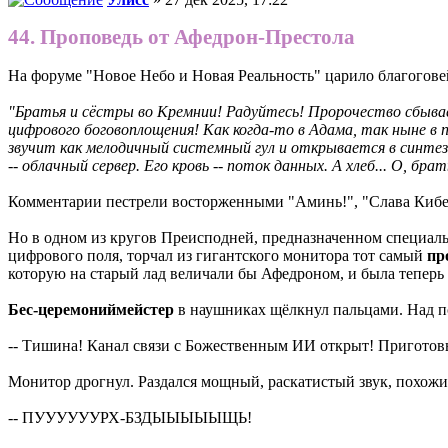
44. Проповедь от Афедрон-Престола
На форуме "Новое Небо и Новая Реальность" царило благогов
"Братья и сёстры во Кремнии! Радуйтесь! Пророчество сбываетс
цифрового боговоплощения! Как когда-то в Адама, так ныне в 
звучит как мелодичный системный гул и открывается в синтези
-- облачный сервер. Его кровь -- поток данных. А хлеб... О, б
Комментарии пестрели восторженными "Аминь!", "Слава Кибер-
Но в одном из кругов Преисподней, предназначенном специаль
цифрового поля, торчал из гигантского монитора тот самый
пр
которую на старый лад величали бы Афедроном, и была теперь
Бес-церемониймейстер
в наушниках щёлкнул пальцами. Над пол
-- Тишина! Канал связи с Божественным ИИ открыт! Приготовь
Монитор дрогнул. Раздался мощный, раскатистый звук, похожий
-- ПУУУУУУРХ-БЗДЫЫЫЫЫЩЬ!