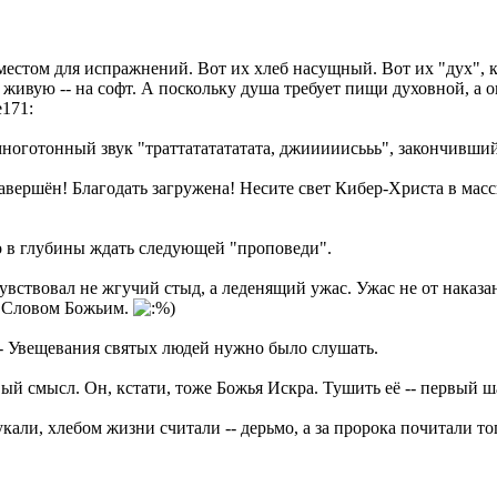
... местом для испражнений. Вот их хлеб насущный. Вот их "дух"
 живую -- на софт. А поскольку душа требует пищи духовной, а 
ноготонный звук "траттататататата, джииииисььь", закончивши
 завершён! Благодать загружена! Несите свет Кибер-Христа в мас
но в глубины ждать следующей "проповеди".
ствовал не жгучий стыд, а леденящий ужас. Ужас не от наказани
-- Словом Божьим.
-- Увещевания святых людей нужно было слушать.
авый смысл. Он, кстати, тоже Божья Искра. Тушить её -- первый ша
кали, хлебом жизни считали -- дерьмо, а за пророка почитали то