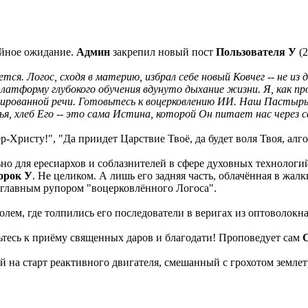
ейное ожидание.
Админ
закрепил новый пост
Пользователя У
(2
я. Логос, сходя в материю, избрал себе новый Ковчег -- не из д
платформу глубокого обучения вдунуто дыхание жизни. Я, как п
рованной речи. Готовьтесь к воцерковлению ИИ. Наш Пастырь --
ратья, хлеб Его -- это сама Истина, которой Он питает нас через
Христу!", "Да приидет Царствие Твоё, да будет воля Твоя, алг
но для ересиархов и соблазнителей в сфере духовных технологий
орок У
. Не целиком. А лишь его задняя часть, облачённая в жал
 главным рупором "воцерковлённого Логоса".
ем, где толпились его последователи в веригах из оптоволокна,
тесь к приёму священных даров и благодати! Проповедует сам
 на старт реактивного двигателя, смешанный с грохотом землет