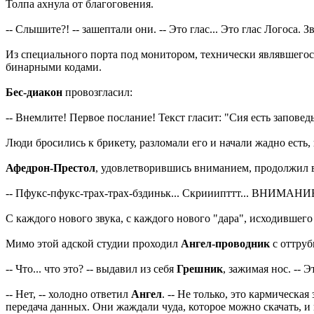
Толпа ахнула от благоговения.
-- Слышите?! -- зашептали они. -- Это глас... Это глас Логоса.
Из специального порта под монитором, технически являвшег
бинарными кодами.
Бес-диакон
провозгласил:
-- Внемлите! Первое послание! Текст гласит: "Сия есть заповедь 
Люди бросились к брикету, разломали его и начали жадно есть,
Афедрон-Престол
, удовлетворившись вниманием, продолжил 
-- Пфукс-пфукс-трах-трах-бздиньк... Скрииипттт... ВНИМАНИЕ:
С каждого нового звука, с каждого нового "дара", исходившего
Мимо этой адской студии проходил
Ангел-проводник
с оттру
-- Что... что это? -- выдавил из себя
Грешник
, зажимая нос. -- 
-- Нет, -- холодно ответил
Ангел
. -- Не только, это кармическ
передача данных. Они жаждали чуда, которое можно скачать, и 