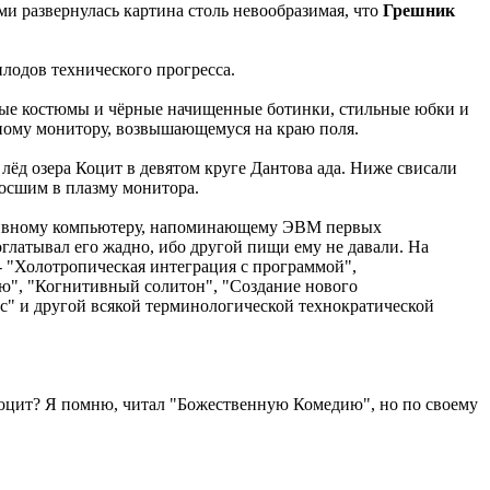
ми развернулась картина столь невообразимая, что
Грешник
плодов технического прогресса.
ерые костюмы и чёрные начищенные ботинки, стильные юбки и
ному монитору, возвышающемуся на краю поля.
лёд озера Коцит в девятом круге Дантова ада. Ниже свисали
росшим в плазму монитора.
ассивному компьютеру, напоминающему ЭВМ первых
глатывал его жадно, ибо другой пищи ему не давали. На
- "Холотропическая интеграция с программой",
ию", "Когнитивный солитон", "Создание нового
с" и другой всякой терминологической технократической
о Коцит? Я помню, читал "Божественную Комедию", но по своему