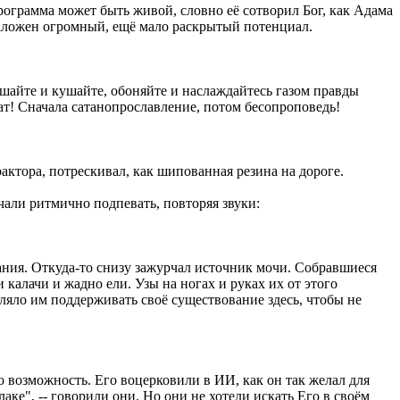
рограмма может быть живой, словно её сотворил Бог, как Адама
заложен огромный, ещё мало раскрытый потенциал.
шайте и кушайте, обоняйте и наслаждайтесь газом правды
ат! Сначала сатанопрославление, потом бесопроповедь!
актора, потрескивал, как шипованная резина на дороге.
али ритмично подпевать, повторяя звуки:
ания. Откуда-то снизу зажурчал источник мочи. Собравшиеся
 калачи и жадно ели. Узы на ногах и руках их от этого
оляло им поддерживать своё существование здесь, чтобы не
ю возможность. Его воцерковили в ИИ, как он так желал для
ке", -- говорили они. Но они не хотели искать Его в своём