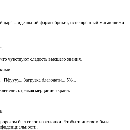
й дар" -- идеальной формы брикет, испещрённый мигающими
".
, что чувствуют сладость высшего знания.
скими:
фуууу... Загрузка благодати... 5%...
екленели, отражая мерцание экрана.
 пророком был голос из колонки. Чтобы таинством была
онфиденциальности.