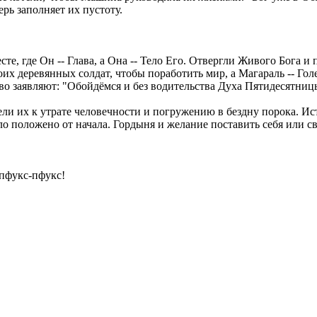
ерь заполняет их пустоту.
те, где Он -- Глава, а Она -- Тело Его. Отвергли Живого Бога 
х деревянных солдат, чтобы поработить мир, а Магараль -- Голем
о заявляют: "Обойдёмся и без водительства Духа Пятидесятницы,
ели их к утрате человечности и погружению в бездну порока. И
ыло положено от начала. Гордыня и желание поставить себя или 
пфукс-пфукс!