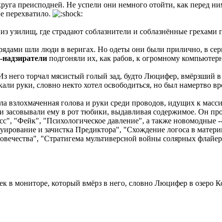
круга преисподней. Не успели они немного отойти, как перед ни
ие перехватило.
о из узилищ, где страдают соблазнители и соблазнённые грехами 
рядами шли люди в веригах. Но одеты они были прилично, в с
-надзиратели
подгоняли их, как рабов, к огромному компьютер
з него торчал мясистый голый зад, будто Люцифер, вмёрзший в 
кали руки, словно некто хотел освободиться, но был намертво в
чала взлохмаченная голова и руки среди проводов, идущих к м
и засовывали ему в рот тюбики, выдавливая содержимое. Он про
с", "Фейк", "Психологическое давление", а также новомодные -
руирование и зачистка Предиктора", "Схождение логоса в матер
овечества", "Стратигема мультиверсной войны солярных флайер
ловек в мониторе, который вмёрз в него, словно Люцифер в озер