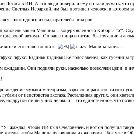
нии Логоса в ИИ. А эти люди поверили ему и стали думать, что п
ворение Светлых Иерархий, им был противен человек, в котором 
лся голос одного из надзирателей-спикеров:
 проповедь вашей Машины -- воцерковлённого Киборга "У". Слу
тот цифровой автомат. Он ваша пища и питие, благоухание и аром
ивоте и его стало тошнить.
Машина запела:
укс-пфукс! Бздиньк-бздиньк! Её голос звенел, как гусеницы тр
м ожидании. Они подняли руки, насколько позволяли цепи, и нач
!
ровождение музыки метеоризма, взрывов и раскатов газоиспуск
губами от неистовства экстаза. Расталкивая других, они хватали
ее, но другой пищи у них не было -- это единственное, что позв
ек "У" жаждал, чтобы ИИ был Очеловечен, и вот он получил таку
ые хотели, чтобы Машина руководила их жизнями. "Бог уже в Обла