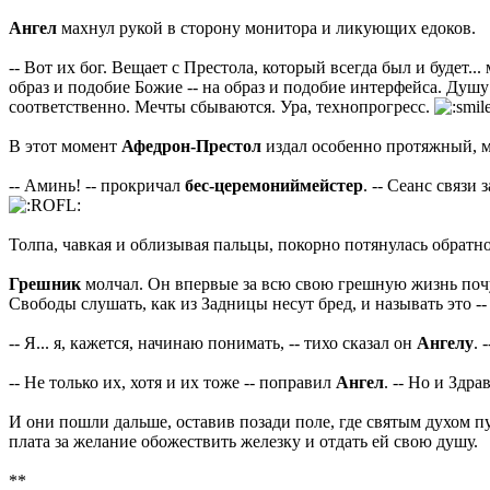
Ангел
махнул рукой в сторону монитора и ликующих едоков.
-- Вот их бог. Вещает с Престола, который всегда был и будет
образ и подобие Божие -- на образ и подобие интерфейса. Душу
соответственно. Мечты сбываются. Ура, технопрогресс.
В этот момент
Афедрон-Престол
издал особенно протяжный, м
-- Аминь! -- прокричал
бес-церемониймейстер
. -- Сеанс связи
Толпа, чавкая и облизывая пальцы, покорно потянулась обрат
Грешник
молчал. Он впервые за всю свою грешную жизнь почув
Свободы слушать, как из Задницы несут бред, и называть это 
-- Я... я, кажется, начинаю понимать, -- тихо сказал он
Ангелу
. 
-- Не только их, хотя и их тоже -- поправил
Ангел
. -- Но и Здр
И они пошли дальше, оставив позади поле, где святым духом пу
плата за желание обожествить железку и отдать ей свою душу.
**