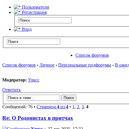
Пользователи
Регистрация
Вход
Список форумов
Список форумов
‹
Личное
‹
Персональные подфорумы
‹
В ожид
Модератор:
Улисс
Ответить
Сообщений: 76 •
Страница
4
из
4
•
1
,
2
,
3
,
4
Re: О Родонистах в притчах
Улисс
» 27 дек 2025, 17:22