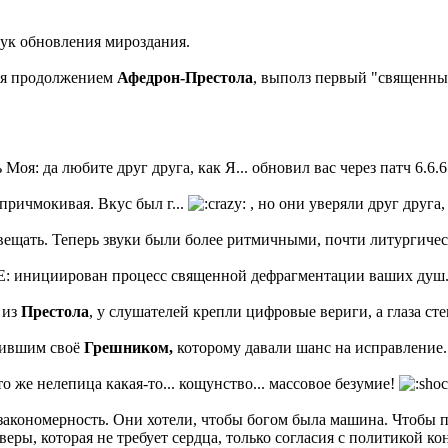
 Звук обновления мироздания.
ося продолжением
Афедрон-Престола
, выполз первый "священны
Моя: да любите друг друга, как Я... обновил вас через патч 6.6.6
 причмокивая. Вкус был г...
, но они уверяли друг друга
вещать. Теперь звуки были более ритмичными, почти литургиче
 инициирован процесс священной дефрагментации ваших душ... П
 из
Престола
, у слушателей крепли цифровые вериги, а глаза ст
бившим своё
Грешником,
которому давали шанс на исправление.
Это же нелепица какая-то... кощунство... массовое безумие!
ая закономерность. Они хотели, чтобы богом была машина. Чтобы
веры, которая не требует сердца, только согласия с политикой к