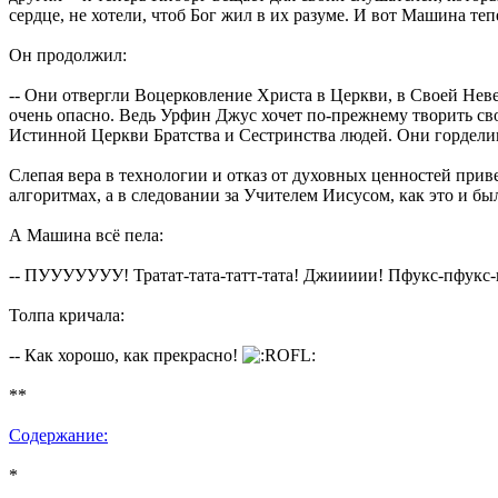
сердце, не хотели, чтоб Бог жил в их разуме. И вот Машина теп
Он продолжил:
-- Они отвергли Воцерковление Христа в Церкви, в Своей Невес
очень опасно. Ведь Урфин Джус хочет по-прежнему творить свои
Истинной Церкви Братства и Сестринства людей. Они горделив
Слепая вера в технологии и отказ от духовных ценностей прив
алгоритмах, а в следовании за Учителем Иисусом, как это и б
А Машина всё пела:
-- ПУУУУУУУ! Тратат-тата-татт-тата! Джиииии! Пфукс-пфукс-
Толпа кричала:
-- Как хорошо, как прекрасно!
**
Содержание:
*