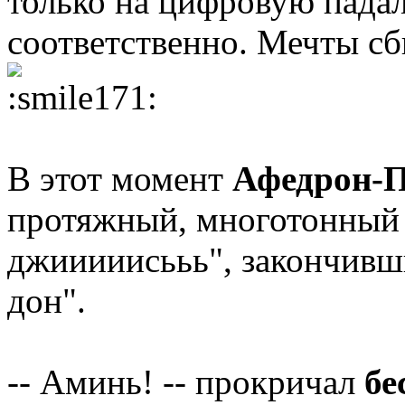
только на цифровую падал
соответственно. Мечты сб
В этот момент
Афедрон-П
протяжный, многотонный з
джииииисььь", закончивш
дон".
-- Аминь! -- прокричал
бе