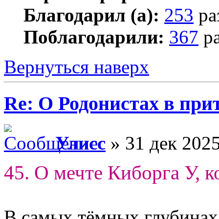
Благодарил (а):
253
ра
Поблагодарили:
367
ра
Вернуться наверх
Re: О Родонистах в при
Улисс
» 31 дек 2025
45. О мечте Киборга У, 
В самых тёмных глубинах