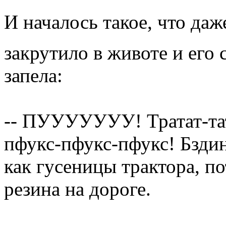
И началось такое, что да
закрутило в животе и его
запела:
-- ПУУУУУУУ! Тратат-тат
пфукс-пфукс-пфукс! Бздин
как гусеницы трактора, п
резина на дороге.