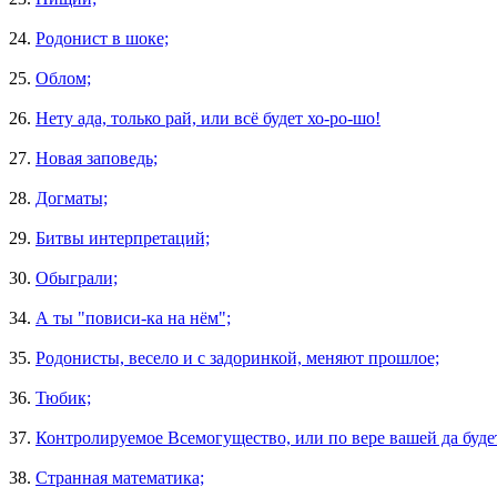
24.
Родонист в шоке;
25.
Облом;
26.
Нету ада, только рай, или всё будет хо-ро-шо!
27.
Новая заповедь;
28.
Догматы;
29.
Битвы интерпретаций;
30.
Обыграли;
34.
А ты "повиси-ка на нём";
35.
Родонисты, весело и с задоринкой, меняют прошлое;
36.
Тюбик;
37.
Контролируемое Всемогущество, или по вере вашей да буде
38.
Странная математика;