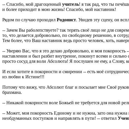
-- Спасибо, мой драгоценный
учитель
! я так рад, что ты печёш
и более приходит в мою жизнь! Спасибо, мой наставник!
Рядом по случаю проходил
Родонист
. Увидев эту сцену, он вс
-- Зачем Вы раболепствуете? так терять своё лицо не для совр
то, что делается добровольно, по свободному решению, в сотру
Тем более, что Ваш наставник ведь просто человек, хоть, наверн
-- Уверяю Вас, что я это делаю добровольно, и моя покорность 
наставлении и был разбит внутренне, покинут всеми и сильно с
просто сосуд для воли Абсолюта! Я послушен не ему, а Слову, ко
И если хотите в покорности и смирении -- есть моё сотруднич
из любви к Истине!!!
Потому что вижу, что Абсолют благ и посылает мне Своё руков
брахмана.
-- Никакой покорности воле Божьей не требуется для новой ре
-- Может, моя покорность Единому и не нужна, зато она нужна мн
необдуманных поступков и направлять в пути! -- ответил
Учен