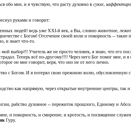
ься обо мне, и я чувствую, что расту духовно в
сукхе
, а
аффектиро
плеснул руками и говорит:
еменных людей! ведь уже XXI-й век, а Вы, словно животное, лежи
дничестве с Богом! Отсечение своей воли и покорность -- такие
о, и знает что-то.
-- мой выбор!!! Учитель же не просто человек, я знаю, что его п
традал. Теперь всё по-другому!!!! Через него Бог помог мне, и 
торое он мне говорит, веря, что оно не от него лично.
ество с Богом. И я потерял свою прежнюю волю, обусловленную с
одство как напрямую, через открытые внутренние центры, так и
лигии, рабство духовное -- пережиток прошлого, Единому и Абс
е, и покорность, и смирение, и кротость, и посвящение служения,
ик
Гуру.