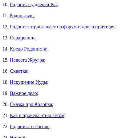
10.
Родонист у дверей Рая;
11.
Родон-дыщ;
12.
Родонист приглашает на форум старого приятеля;
13.
Сердцевина;
14.
Кредо Родониста;
15.
Невеста Жругра;
16.
Схватка;
18.
Искушение Иуды;
19.
Важное дело;
20.
Сказка про Колобка;
21.
Как я провела этим летом;
22.
Родонист и Гоголь;
23.
Нищий;