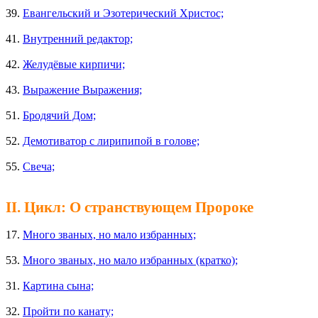
39.
Евангельский и Эзотерический Христос;
41.
Внутренний редактор;
42.
Желудёвые кирпичи;
43.
Выражение Выражения;
51.
Бродячий Дом;
52.
Демотиватор с лирипипой в голове;
55.
Свеча;
II. Цикл: О странствующем Пророке
17.
Много званых, но мало избранных;
53.
Много званых, но мало избранных (кратко);
31.
Картина сына;
32.
Пройти по канату;