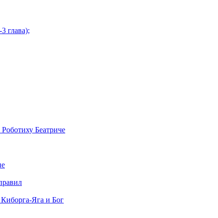
3 глава);
 Роботиху Беатриче
не
правил
 Киборга-Яга и Бог