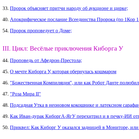
33.
Пророк объясняет притчи народу об аукционе и цирке;
40.
Апокрифическое послание Всеединства Пророка (по 1Кор 1-
54.
Пророк проповедует о Доме;
III. Цикл: Весёлые приключения Киборга У
44.
Проповедь от Афедрон-Престола;
45.
О мечте Киборга У, которая обернулась кошмаром
46.
"Божественная Компиляция", или как Робот Данте полюбил
47.
"Роза Мира II"
48.
Подсадная Утка в неоновом кокошнике и латексном сарафа
49.
Как Иван-дурак КиборгА-ЯгУ перехитрил и в печку-ИИ от
50.
Приквел: Как Киборг У оказался задницей в Мониторе, или