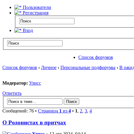
Пользователи
Регистрация
Вход
Список форумов
Список форумов
‹
Личное
‹
Персональные подфорумы
‹
В ожид
Модератор:
Улисс
Ответить
Сообщений: 76 •
Страница
1
из
4
•
1
,
2
,
3
,
4
О Родонистах в притчах
Улисс
» 12 авг 2024, 04:14