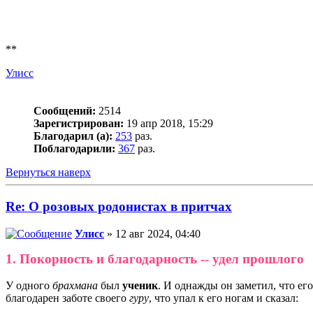
**
Улисс
Сообщений:
2514
Зарегистрирован:
19 апр 2018, 15:29
Благодарил (а):
253
раз.
Поблагодарили:
367
раз.
Вернуться наверх
Re: О розовых родонистах в притчах
Улисс
» 12 авг 2024, 04:40
1. Покорность и благодарность -- удел прошлого
У одного
брахмана
был
ученик
. И однажды он заметил, что е
благодарен заботе своего
гуру
, что упал к его ногам и сказал: