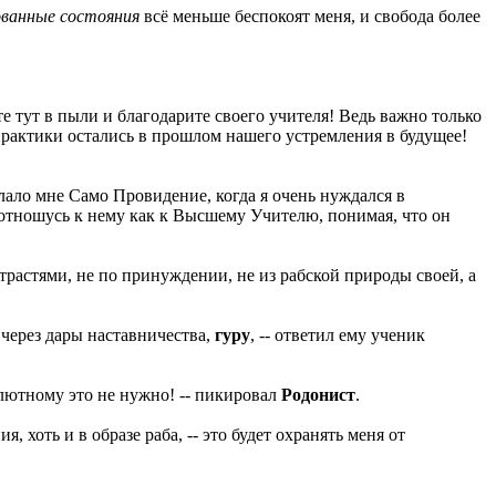
ванные состояния
всё меньше беспокоят меня, и свобода более
те тут в пыли и благодарите своего учителя! Ведь важно только
 практики остались в прошлом нашего устремления в будущее!
ослало мне Само Провидение, когда я очень нуждался в
я отношусь к нему как к Высшему Учителю, понимая, что он
трастями, не по принуждении, не из рабской природы своей, а
 через дары наставничества,
гуру
, -- ответил ему ученик
олютному это не нужно! -- пикировал
Родонист
.
 хоть и в образе раба, -- это будет охранять меня от