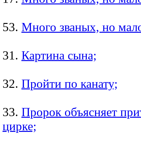
53.
Много званых, но мало
31.
Картина сына;
32.
Пройти по канату;
33.
Пророк объясняет при
цирке;