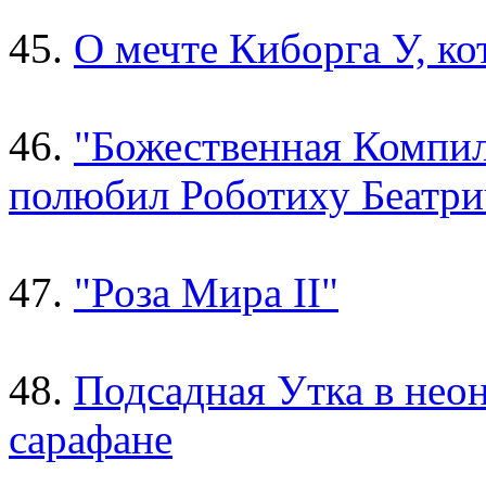
45.
О мечте Киборга У, к
46.
"Божественная Компил
полюбил Роботиху Беатри
47.
"Роза Мира II"
48.
Подсадная Утка в нео
сарафане