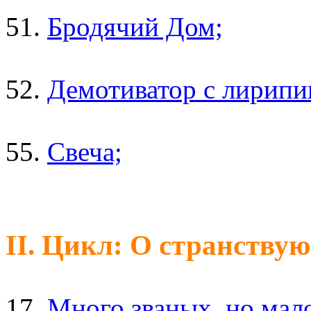
51.
Бродячий Дом;
52.
Демотиватор с лирипип
55.
Свеча;
II. Цикл: О странству
17.
Много званых, но мал