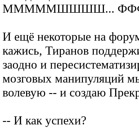
МММММШШШШ... ФФФ
И ещё некоторые на форум
кажись, Тиранов поддерж
заодно и пересистематиз
мозговых манипуляций м
волевую -- и создаю Пре
-- И как успехи?