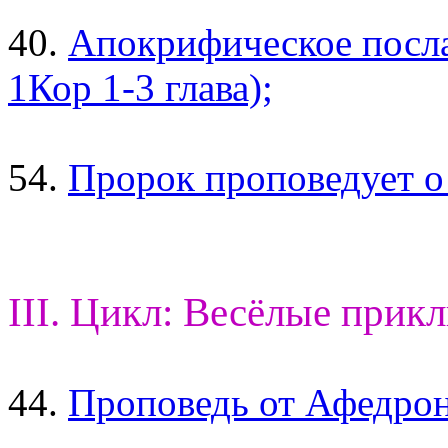
40.
Апокрифическое посла
1Кор 1-3 глава);
54.
Пророк проповедует о
III. Цикл: Весёлые прик
44.
Проповедь от Афедрон