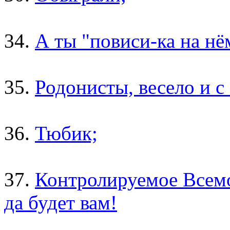
34.
А ты "повиси-ка на нё
35.
Родонисты, весело и с
36.
Тюбик;
37.
Контролируемое Всемо
да будет вам!