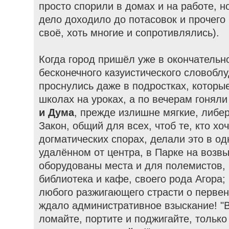
просто спорили в домах и на работе, н
дело доходило до потасовок и прочего
своё, хоть многие и сопротивлялись).
Когда город пришёл уже в окончательн
бесконечного казуистического словобл
проснулись даже в подростках, которы
школах на уроках, а по вечерам гоняли
и Дума
, прежде излишне мягкие, либе
Закон, общий для всех, чтоб те, кто х
догматических спорах, делали это в о
удалённом от центра, в Парке на возв
оборудованы места и для полемистов,
библиотека и кафе, своего рода Агора;
любого разжигающего страсти о первен
ждало административное взыскание! "В
ломайте, портите и поджигайте, только