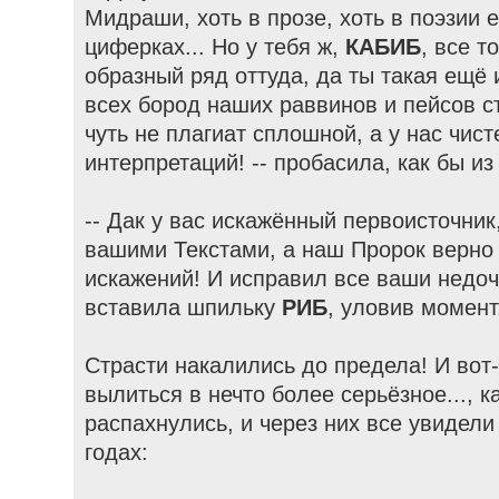
Мидраши, хоть в прозе, хоть в поэзии е
циферках... Но у тебя ж,
КАБИБ
, все т
образный ряд оттуда, да ты такая ещё 
всех бород наших раввинов и пейсов с
чуть не плагиат сплошной, а у нас чис
интерпретаций! -- пробасила, как бы и
-- Дак у вас искажённый первоисточник
вашими Текстами, а наш Пророк верно 
искажений! И исправил все ваши недочёт
вставила шпильку
РИБ
, уловив момент.
Страсти накалились до предела! И вот
вылиться в нечто более серьёзное..., к
распахнулись, и через них все увидел
годах: