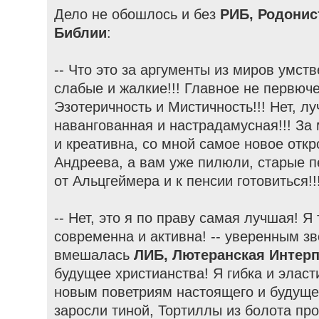
Дело не обошлось и без
РИБ, Родонис
Библии
:
-- Что это за аргументы из миров умст
слабые и жалкие!!! Главное не первюч
Эзотеричность и Мистичность!!! Нет, лу
навангованная и настрадамусная!!! За 
и креативна, со мной самое новое отк
Андреева, а вам уже пилюли, старые п
от Альцгеймера и к пенсии готовиться!!
-- Нет, это я по праву самая лучшая! Я
современна и активна! -- уверенным з
вмешалась
ЛИБ, Лютеранская Интер
будущее христианства! Я гибка и эласт
новым поветриям настоящего и будущег
заросли тиной, Тортиллы из болота про