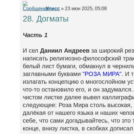
Улисс
» 23 июн 2025, 05:08
28. Догматы
Часть 1
И сел
Даниил Андреев
за широкий рез
написать религиозно-философский трак
белый лист бумаги, обмакнул в чернил
заглавными буквами
"РОЗА МИРА"
. И 
излагать концепцию о многослойном ус
что-то остановило его, и он задумался
чистом листке далее вывел каллиграф
следующее: Роза Мира столь высокая,
далёкая от нашего языка и наших чело
себе, что сами догадывайтесь, что это 
конце, внизу листка, в скобках дописал