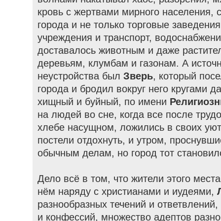
кровь с жертвами мирного населения, 
города и не только торговые заведени
учреждения и транспорт, водоснабжени
доставалось животным и даже растител
деревьям, клумбам и газонам. А источн
неустройства был
Зверь
, который пос
города и бродил вокруг него кругами д
хищный и буйный, по имени
Религиоз
на людей во сне, когда все после труд
хлебе насущном, ложились в своих ую
постели отдохнуть, и утром, проснувши
обычным делам, но город тот становил
Дело всё в том, что жители этого мест
нём наряду с христианами и иудеями,
разнообразных течений и ответвлений,
и конфессий, множество адептов разн