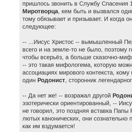
пришлось звонить в Службу Спасения 
Миротворца
, кем быть и вызвался од
тому обязывает и призывает. И когда о
следующее:
-- ...Иисус Христос -- вымышленный Пе
всего и на земле-то не было, поэтому 
чтобы всерьёз, а больше сказочно-мифи
-- это такая мифологема, которую можн
ассоциациях мирового контекста, кому к
один
Родонист
, сторонник легендарно
-- Да нет же! -- возражал другой
Родон
эзотерически ориентированный, -- Иис
не говорил, это поздняя вставка Папы 
лютых канонических, они сознательно 
как им вздумается!