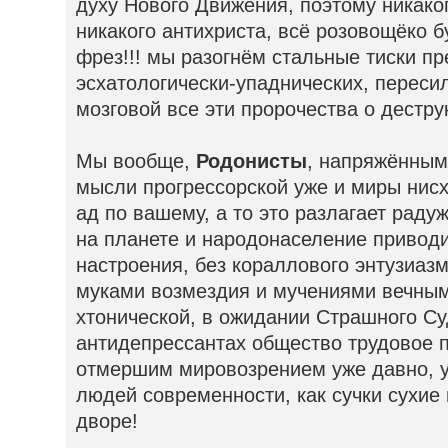
духу Нового Движения, поэтому никаког
никакого антихриста, всё розовощёко б
фрез!!! мы разогнём стальные тиски п
эсхатологически-упаднических, перес
мозговой все эти пророчества о дестру
Мы вообще,
Родонисты
, напряжённым
мысли прогрессорской уже и миры нис
ад по вашему, а то это разлагает рад
на планете и народонаселение приводи
настроения, без кораллового энтузиазм
муками возмездия и мучениями вечным
хтонической, в ожидании Страшного Су
антидепрессантах общество трудовое п
отмершим мировозрением уже давно, 
людей современности, как сучки сухие в
дворе!