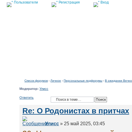
Пользователи
Регистрация
Вход
Список форумов
Список форумов
‹
Личное
‹
Персональные подфорумы
‹
В ожидании Вечно
Модератор:
Улисс
Ответить
Re: О Родонистах в притчах
Улисс
» 25 май 2025, 03:45