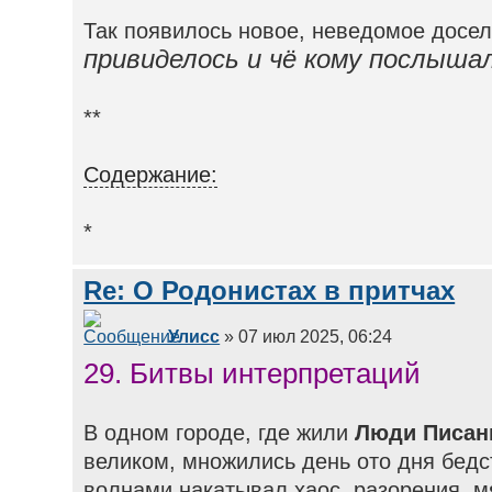
Так появилось новое, неведомое досел
привиделось и чё кому послыша
**
Содержание:
*
Re: О Родонистах в притчах
Улисс
» 07 июл 2025, 06:24
29. Битвы интерпретаций
В одном городе, где жили
Люди Писан
великом, множились день ото дня бед
волнами накатывал хаос, разорения, м