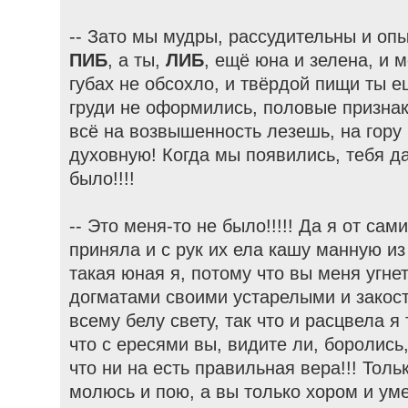
-- Зато мы мудры, рассудительны и опы
ПИБ
, а ты,
ЛИБ
, ещё юна и зелена, и 
губах не обсохло, и твёрдой пищи ты е
груди не оформились, половые призна
всё на возвышенность лезешь, на гору 
духовную! Когда мы появились, тебя д
было!!!!
-- Это меня-то не было!!!!! Да я от са
приняла и с рук их ела кашу манную из
такая юная я, потому что вы меня угне
догматами своими устарелыми и закос
всему белу свету, так что и расцвела я
что с ересями вы, видите ли, боролись,
что ни на есть правильная вера!!! Толь
молюсь и пою, а вы только хором и уме