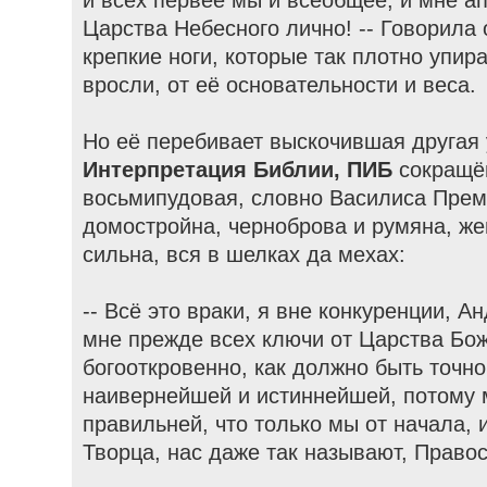
и всех первее мы и всеобщее, и мне а
Царства Небесного лично! -- Говорила
крепкие ноги, которые так плотно упир
вросли, от её основательности и веса.
Но её перебивает выскочившая другая
Интерпретация Библии, ПИБ
сокращё
восьмипудовая, словно Василиса Прем
домостройна, черноброва и румяна, же
сильна, вся в шелках да мехах:
-- Всё это враки, я вне конкуренции, 
мне прежде всех ключи от Царства Бож
богооткровенно, как должно быть точн
наивернейшей и истиннейшей, потому 
правильней, что только мы от начала, 
Творца, нас даже так называют, Право