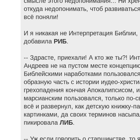
смысле этого недопонимания... Ни хрен
откуда недопонимать, чтоб развиваться
всё поняли!
И я никакая не Интерпретация Библии, в
добавила
РИБ
.
-- Здрасте, приехали! А кто же ты?! Ин
Андреев не на пустом месте концепцию
Библейскими наработками пользовался
образную часть с истории иудео-христи
грехопадения кончая Апокалипсисом, и
марсианским пользовался, только по-
всё и развернул, как детскую книжку-
картинками, да своих терминов насыпал
пикировала
ЛИБ
.
-- Уж если говорить о старшинстве, то я