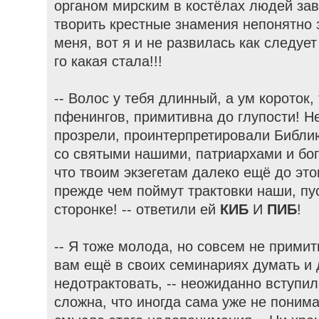
органом мирским в костёлах людей зав
творить крестные знамения непонятно 
меня, вот я и не развилась как следует 
го какая стала!!!
-- Волос у тебя длинный, а ум короток,
пфенингов, примитивна до глупости! Не
прозрели, проинтерпретировали Библи
со святыми нашими, патриархами и бо
что твоим экзегетам далеко ещё до это
прежде чем поймут трактовки наши, пус
сторонке! -- ответили ей
КИБ
И
ПИБ
!
-- Я тоже молода, но совсем не примит
вам ещё в своих семинариях думать и 
недотрактовать, -- неожиданно вступи
сложна, что иногда сама уже не поним