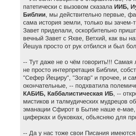
патетически с вызовом сказала
ИИБ, И
Библии
, мы действительно первые, фак
сама история земли, только вы зачем-
Завет приделали, оскорбительно пришп
вечный Завет с Яхве, Ветхий, как вы н
Йешуа просто от рук отбился и был б
-- Тут даже не о чём говорить!!! Самая 
не просто интерпретация Библии, собс
"Сефер Йециру", "Зогар" и прочее, и с
окончательные, -- подхватила полеми
КАБИБ, Каббалистическая ИБ
, -- от
мистиков и талмудических мудрецов о
эманации Сфирот в Бытие наше е-мае,
циферках и буковках, объясняю для пр
-- Да у нас тоже свои Писания имеются