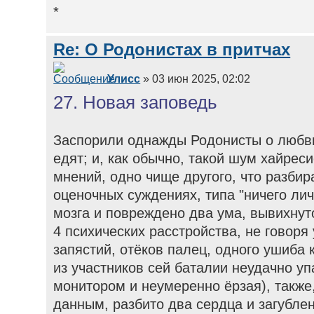
*
Re: О Родонистах в притчах
Улисс
» 03 июн 2025, 02:02
27. Новая заповедь
Заспорили однажды Родонисты о любви,
едят; и, как обычно, такой шум хайрес
мнений, одно чище другого, что разбир
оценочных суждениях, типа "ничего лич
мозга и повреждено два ума, вывихнут
4 психических расстройства, не говоря
запястий, отёков палец, одного ушиба 
из участников сей баталии неудачно уп
монитором и неумеренно ёрзая), такж
данным, разбито два сердца и загублена