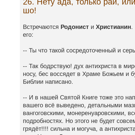
26. Нету ада, только рай, или
шо!
Встречаются
Родонист
и
Христианин
.
его:
-- Ты что такой сосредоточенный и сер
-- Так бодрствую! дух антихриста в ми
носу, бес воссядет в Храме Божьем и бу
Библии написано.
-- И в нашей Святой Книге тоже это на
вашего всё выведено, детальными маз
вангоговскими, монеренуаровскими, всё
подробностях. Но этого не будет совсе
грядёт!!!! сильна и могуча, а антихрис