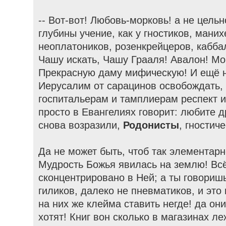
-- Вот-вот! Любовь-морковь! а не цель
глубины учение, как у гностиков, мани
неоплатоников, розенкрейцеров, кабба
Чашу искать, Чашу Грааля! Авалон! Мо
Прекрасную даму мифическую! И ещё н
Иерусалим от сарацинов освобождать, 
госпитальерам и тамплиерам респект 
просто в Евангелиях говорит: любите др
снова возразили,
Родонисты
, гностич
Да не может быть, чтоб так элементарн
Мудрость Божья явилась на землю! Вс
сконцентрировано в Ней; а ты говориш
гиликов, далеко не пневматиков, и это
на них же клейма ставить негде! да они
хотят! Книг вон сколько в магазинах ле