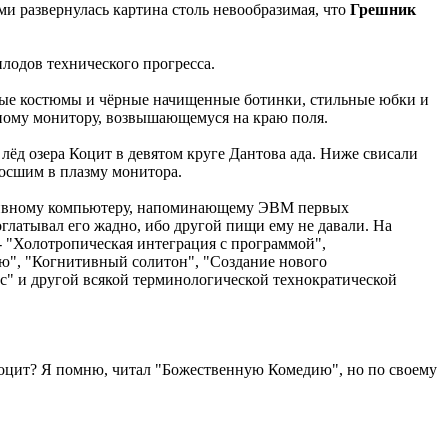
ми развернулась картина столь невообразимая, что
Грешник
плодов технического прогресса.
ерые костюмы и чёрные начищенные ботинки, стильные юбки и
ному монитору, возвышающемуся на краю поля.
лёд озера Коцит в девятом круге Дантова ада. Ниже свисали
росшим в плазму монитора.
ассивному компьютеру, напоминающему ЭВМ первых
глатывал его жадно, ибо другой пищи ему не давали. На
- "Холотропическая интеграция с программой",
ию", "Когнитивный солитон", "Создание нового
с" и другой всякой терминологической технократической
о Коцит? Я помню, читал "Божественную Комедию", но по своему