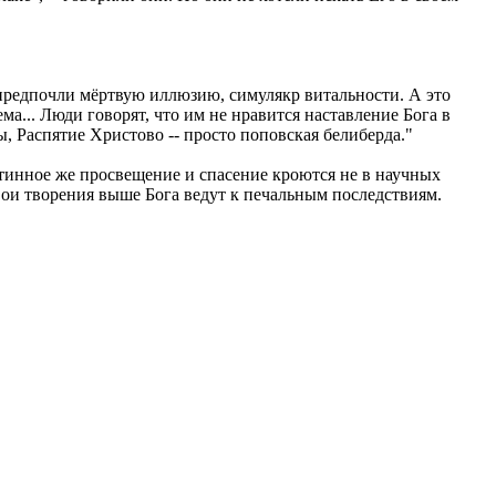
и предпочли мёртвую иллюзию, симулякр витальности. А это
а... Люди говорят, что им не нравится наставление Бога в
 Распятие Христово -- просто поповская белиберда."
стинное же просвещение и спасение кроются не в научных
свои творения выше Бога ведут к печальным последствиям.