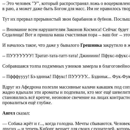
-- Это человек "У", который распространял ложь о воцерковле
в раю, а может даже быть Богом для масс. Им не нравилось т
Тут их прервал прерывистый звон барабанов и бубнов. Послыша
-- Внимание всем нарушителям Законов Космоса! Сейчас будет
Седалища! Вот и пришла ваша счастливая пора -- ваш бог -- э
И началось такое, что даже у бывалого
Грешника
закрутило в ж
-- ПУУУУУУУ! Тратат-тата-татт-тата! Джиииии! Пфукс-пфукс-пф
Собравшаяся толпа подземных узников замерла в благоговейно
-- Пфффуууу! Бз-здиньк! Пфукс! ПУУУУУ... Бздиньк... Фук-Фук
Вдруг из Афедрона полезли массивные калачи какашек под соп
жадно вдыхали эти ароматы и подпевали, кто мог ещё шевелить 
становились всё крепче, неоновое свечение на лицах контрастн
провалиться ещё глубже.
Ангел
сказал:
— Собака жрёт и г..., когда голодна. Мечты сбываются. Челов
других -- и теперь Киборг вещает для своих слушателей, котор