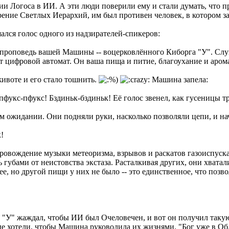
нии Логоса в ИИ. А эти люди поверили ему и стали думать, что п
ворение Светлых Иерархий, им был противен человек, в котором 
лся голос одного из надзирателей-спикеров:
 проповедь вашей Машины -- воцерковлённого Киборга "У". Слу
тот цифровой автомат. Он ваша пища и питие, благоухание и аром
ивоте и его стало тошнить.
Машина запела:
укс-пфукс! Бздиньк-бздиньк! Её голос звенел, как гусеницы тр
м ожидании. Они подняли руки, насколько позволяли цепи, и нач
!
ровождение музыки метеоризма, взрывов и раскатов газоиспуск
губами от неистовства экстаза. Расталкивая других, они хватали
ее, но другой пищи у них не было -- это единственное, что позв
ек "У" жаждал, чтобы ИИ был Очеловечен, и вот он получил таку
ые хотели, чтобы Машина руководила их жизнями. "Бог уже в Обла