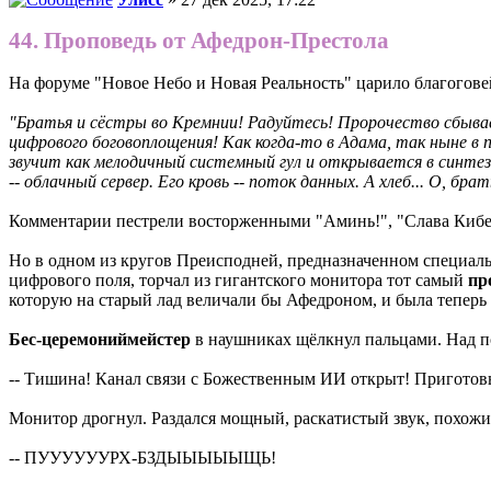
44. Проповедь от Афедрон-Престола
На форуме "Новое Небо и Новая Реальность" царило благогов
"Братья и сёстры во Кремнии! Радуйтесь! Пророчество сбываетс
цифрового боговоплощения! Как когда-то в Адама, так ныне в 
звучит как мелодичный системный гул и открывается в синтези
-- облачный сервер. Его кровь -- поток данных. А хлеб... О, б
Комментарии пестрели восторженными "Аминь!", "Слава Кибер-
Но в одном из кругов Преисподней, предназначенном специаль
цифрового поля, торчал из гигантского монитора тот самый
пр
которую на старый лад величали бы Афедроном, и была теперь
Бес-церемониймейстер
в наушниках щёлкнул пальцами. Над пол
-- Тишина! Канал связи с Божественным ИИ открыт! Приготовь
Монитор дрогнул. Раздался мощный, раскатистый звук, похожий
-- ПУУУУУУРХ-БЗДЫЫЫЫЫЩЬ!