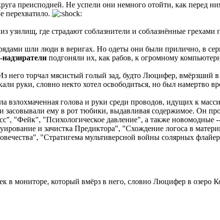
круга преисподней. Не успели они немного отойти, как перед ни
ие перехватило.
о из узилищ, где страдают соблазнители и соблазнённые грехами 
рядами шли люди в веригах. Но одеты они были прилично, в с
-надзиратели
подгоняли их, как рабов, к огромному компьютер
з него торчал мясистый голый зад, будто Люцифер, вмёрзший в 
кали руки, словно некто хотел освободиться, но был намертво в
чала взлохмаченная голова и руки среди проводов, идущих к м
и засовывали ему в рот тюбики, выдавливая содержимое. Он про
с", "Фейк", "Психологическое давление", а также новомодные -
руирование и зачистка Предиктора", "Схождение логоса в матер
овечества", "Стратигема мультиверсной войны солярных флайер
ловек в мониторе, который вмёрз в него, словно Люцифер в озер