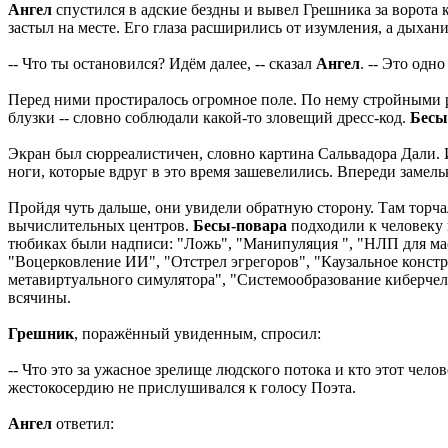
Ангел
спустился в адские бездны и вывел Грешника за ворота 
застыл на месте. Его глаза расширились от изумления, а дыхан
-- Что ты остановился? Идём далее, -- сказал
Ангел
. -- Это одн
Перед ними простиралось огромное поле. По нему стройными 
блузки -- словно соблюдали какой-то зловещий дресс-код.
Бесы
Экран был сюрреалистичен, словно картина Сальвадора Дали. И
ноги, которые вдруг в это время зашевелились. Впереди замель
Пройдя чуть дальше, они увидели обратную сторону. Там тор
вычислительных центров.
Бесы-повара
подходили к человеку 
тюбиках были надписи: "Ложь", "Манипуляция ", "НЛП для мас
"Воцерковление ИИ", "Отстрел эгрегоров", "Каузальное конст
метавиртуального симулятора", "Системообразование киберчел
всячины.
Грешник
, поражённый увиденным, спросил:
-- Что это за ужасное зрелище людского потока и кто этот че
жестокосердию не прислушивался к голосу Поэта.
Ангел
ответил: