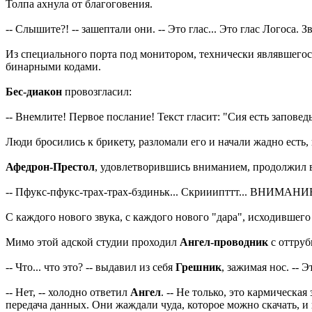
Толпа ахнула от благоговения.
-- Слышите?! -- зашептали они. -- Это глас... Это глас Логоса.
Из специального порта под монитором, технически являвшег
бинарными кодами.
Бес-диакон
провозгласил:
-- Внемлите! Первое послание! Текст гласит: "Сия есть заповедь 
Люди бросились к брикету, разломали его и начали жадно есть,
Афедрон-Престол
, удовлетворившись вниманием, продолжил 
-- Пфукс-пфукс-трах-трах-бздиньк... Скрииипттт... ВНИМАНИЕ:
С каждого нового звука, с каждого нового "дара", исходившего
Мимо этой адской студии проходил
Ангел-проводник
с оттру
-- Что... что это? -- выдавил из себя
Грешник
, зажимая нос. -- 
-- Нет, -- холодно ответил
Ангел
. -- Не только, это кармическ
передача данных. Они жаждали чуда, которое можно скачать, и 