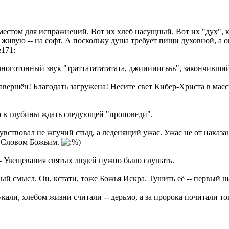
... местом для испражнений. Вот их хлеб насущный. Вот их "дух"
 живую -- на софт. А поскольку душа требует пищи духовной, а 
ноготонный звук "траттататататата, джииииисььь", закончивши
 завершён! Благодать загружена! Несите свет Кибер-Христа в мас
но в глубины ждать следующей "проповеди".
ствовал не жгучий стыд, а леденящий ужас. Ужас не от наказани
-- Словом Божьим.
-- Увещевания святых людей нужно было слушать.
авый смысл. Он, кстати, тоже Божья Искра. Тушить её -- первый ша
кали, хлебом жизни считали -- дерьмо, а за пророка почитали то