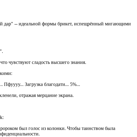
й дар" -- идеальной формы брикет, испещрённый мигающими
".
, что чувствуют сладость высшего знания.
скими:
фуууу... Загрузка благодати... 5%...
екленели, отражая мерцание экрана.
 пророком был голос из колонки. Чтобы таинством была
онфиденциальности.