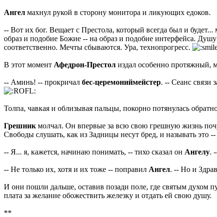
Ангел
махнул рукой в сторону монитора и ликующих едоков.
-- Вот их бог. Вещает с Престола, который всегда был и будет
образ и подобие Божие -- на образ и подобие интерфейса. Душу
соответственно. Мечты сбываются. Ура, технопрогресс.
В этот момент
Афедрон-Престол
издал особенно протяжный, м
-- Аминь! -- прокричал
бес-церемониймейстер
. -- Сеанс связи
Толпа, чавкая и облизывая пальцы, покорно потянулась обрат
Грешник
молчал. Он впервые за всю свою грешную жизнь почув
Свободы слушать, как из Задницы несут бред, и называть это 
-- Я... я, кажется, начинаю понимать, -- тихо сказал он
Ангелу
. 
-- Не только их, хотя и их тоже -- поправил
Ангел
. -- Но и Здр
И они пошли дальше, оставив позади поле, где святым духом пу
плата за желание обожествить железку и отдать ей свою душу.
**