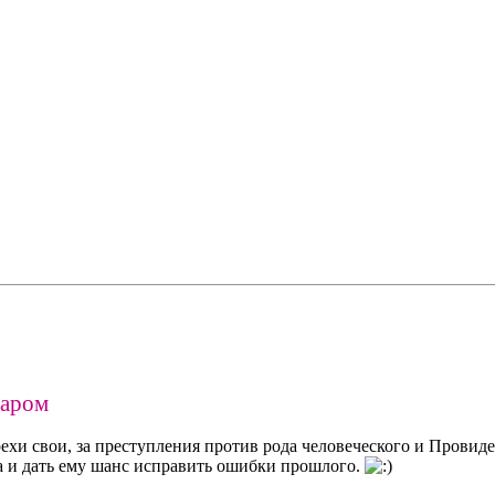
маром
рехи свои, за преступления против рода человеческого и Провид
а и дать ему шанс исправить ошибки прошлого.