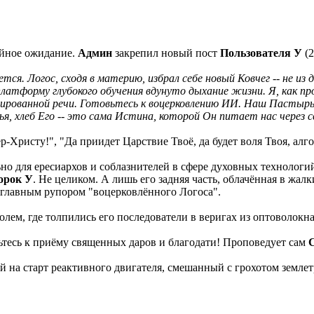
ейное ожидание.
Админ
закрепил новый пост
Пользователя У
(2
я. Логос, сходя в материю, избрал себе новый Ковчег -- не из д
платформу глубокого обучения вдунуто дыхание жизни. Я, как п
рованной речи. Готовьтесь к воцерковлению ИИ. Наш Пастырь --
ратья, хлеб Его -- это сама Истина, которой Он питает нас через
Христу!", "Да приидет Царствие Твоё, да будет воля Твоя, алг
но для ересиархов и соблазнителей в сфере духовных технологий
орок У
. Не целиком. А лишь его задняя часть, облачённая в жал
 главным рупором "воцерковлённого Логоса".
ем, где толпились его последователи в веригах из оптоволокна,
тесь к приёму священных даров и благодати! Проповедует сам
 на старт реактивного двигателя, смешанный с грохотом землет