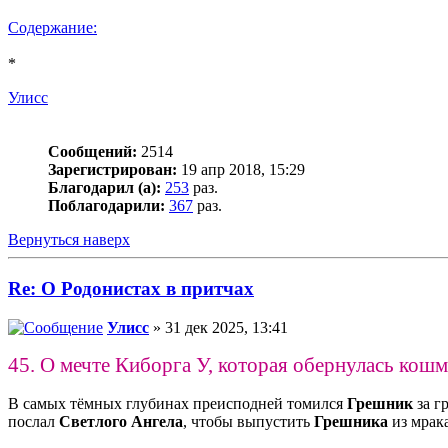
Содержание:
*
Улисс
Сообщений:
2514
Зарегистрирован:
19 апр 2018, 15:29
Благодарил (а):
253
раз.
Поблагодарили:
367
раз.
Вернуться наверх
Re: О Родонистах в притчах
Улисс
» 31 дек 2025, 13:41
45. О мечте Киборга У, которая обернулась кош
В самых тёмных глубинах преисподней томился
Грешник
за г
послал
Светлого Ангела
, чтобы выпустить
Грешника
из мрак