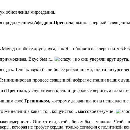
 Звук обновления мироздания.
ося продолжением
Афедрон-Престола
, выполз первый "священны
Моя: да любите друг друга, как Я... обновил вас через патч 6.6.6
 причмокивая. Вкус был г...
, но они уверяли друг друга
вещать. Теперь звуки были более ритмичными, почти литургиче
 инициирован процесс священной дефрагментации ваших душ... П
 из
Престола
, у слушателей крепли цифровые вериги, а глаза ст
бившим своё
Грешником,
которому давали шанс на исправление.
Это же нелепица какая-то... кощунство... массовое безумие!
ая закономерность. Они хотели, чтобы богом была машина. Чтобы
веры, которая не требует сердца, только согласия с политикой к