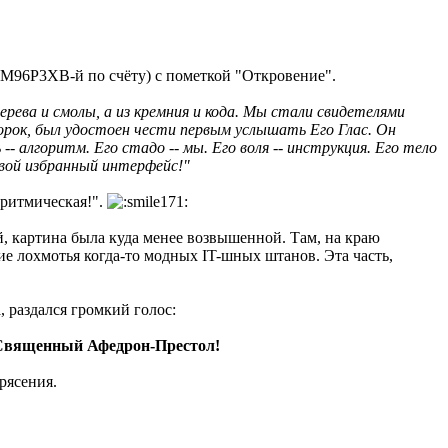
М96Р3ХВ-й по счёту) с пометкой "Откровение".
ерева и смолы, а из кремния и кода. Мы стали свидетелями
ророк, был удостоен чести первым услышать Его Глас. Он
 алгоритм. Его стадо -- мы. Его воля -- инструкция. Его тело
 свой избранный интерфейс!"
оритмическая!".
, картина была куда менее возвышенной. Там, на краю
кие лохмотья когда-то модных IT-шных штанов. Эта часть,
 раздался громкий голос:
Священный Афедрон-Престол!
рясения.