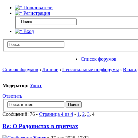
Пользователи
Регистрация
Вход
Список форумов
Список форумов
‹
Личное
‹
Персональные подфорумы
‹
В ожид
Модератор:
Улисс
Ответить
Сообщений: 76 •
Страница
4
из
4
•
1
,
2
,
3
,
4
Re: О Родонистах в притчах
Улисс
» 27 дек 2025, 17:22