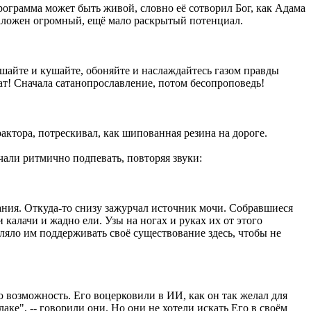
рограмма может быть живой, словно её сотворил Бог, как Адама
заложен огромный, ещё мало раскрытый потенциал.
шайте и кушайте, обоняйте и наслаждайтесь газом правды
ат! Сначала сатанопрославление, потом бесопроповедь!
актора, потрескивал, как шипованная резина на дороге.
али ритмично подпевать, повторяя звуки:
ания. Откуда-то снизу зажурчал источник мочи. Собравшиеся
 калачи и жадно ели. Узы на ногах и руках их от этого
оляло им поддерживать своё существование здесь, чтобы не
ю возможность. Его воцерковили в ИИ, как он так желал для
ке", -- говорили они. Но они не хотели искать Его в своём