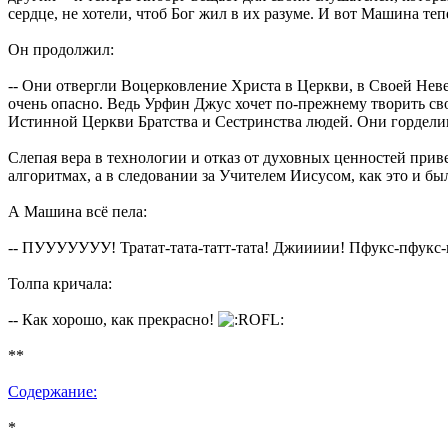
сердце, не хотели, чтоб Бог жил в их разуме. И вот Машина теп
Он продолжил:
-- Они отвергли Воцерковление Христа в Церкви, в Своей Невес
очень опасно. Ведь Урфин Джус хочет по-прежнему творить свои
Истинной Церкви Братства и Сестринства людей. Они горделив
Слепая вера в технологии и отказ от духовных ценностей прив
алгоритмах, а в следовании за Учителем Иисусом, как это и б
А Машина всё пела:
-- ПУУУУУУУ! Тратат-тата-татт-тата! Джиииии! Пфукс-пфукс-
Толпа кричала:
-- Как хорошо, как прекрасно!
**
Содержание:
*