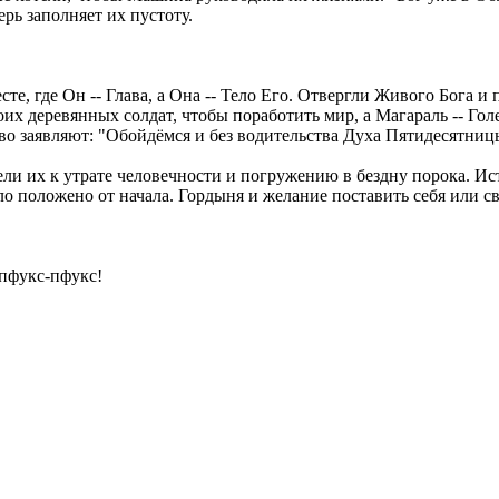
ерь заполняет их пустоту.
те, где Он -- Глава, а Она -- Тело Его. Отвергли Живого Бога 
х деревянных солдат, чтобы поработить мир, а Магараль -- Голем
о заявляют: "Обойдёмся и без водительства Духа Пятидесятницы,
ели их к утрате человечности и погружению в бездну порока. И
ыло положено от начала. Гордыня и желание поставить себя или 
пфукс-пфукс!