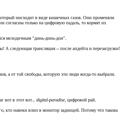
, который нисходит в виде кишечных газов. Они променяли
они согласны только на цифровую падаль, то кормят их
йся мелодичным "динь-динь-дон".
сы! А следующая трансляция -- после апдейта и перезагрузки!
я, а от той свободы, которую эти люди когда-то выбрали.
г вот в этот вот...
digital-paradise
, цифровой рай.
го, кто навеки влип в монитор задницей. Потому что такова