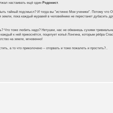
олжал настаивать ещё один
Родонист
.
 быть тайный подсмысл? И тогда вы "истинно Мои ученики". Потому что 
 земли, пока каждый муравей в человейнике не перестанет дубасить др
ть? Что тоже любить надо? Нетушки, нас не обманешь сухими тривиаль
 каждый к ней прикоснётся, поцелует копьё Лонгина, которым рёбра Спа
тство на земле, мгновенно!
тить, а то что приколочено -- оторвать и тоже пожалеть и простить?..