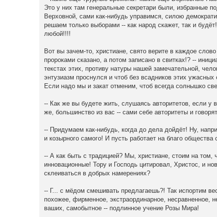
Это у них там генеральные секретари были, избранные по
Верховной, сами как-нибудь управимся, силою демократи
решаем только выборами -- как народ скажет, так и будёт
любой!!!!
Вот вы зачем-то, христиане, свято верите в каждое слово
пророками сказано, а потом записано в свитках!? -- иници
текстах этих, противу натуры нашей замечательной, челове
энтузиазм проснулся и чтоб без всадников этих ужасных 
Если надо мы и закат отменим, чтоб всегда солнышко све
-- Как же вы будете жить, слушаясь авторитетов, если у 
же, большинство из вас -- сами себе авторитеты и говорят
-- Придумаем как-нибудь, когда до дела дойдёт! Ну, напр
и козырного самого! И пусть работает на благо общества
-- А как быть с традицией? Мы, христиане, стоим на том,
инновационные! Тору и Господь цитировал, Христос, и нов
склеиваться в добрых намерениях?
-- Г... с мёдом смешивать предлагаешь?! Так испортим ве
похожее, фирменное, экстраординарное, несравненное, н
ваших, самобытное -- подлинное учение Розы Мира!