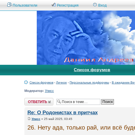
Пользователи
Регистрация
Вход
Список форумов
Список форумов
‹
Личное
‹
Персональные подфорумы
‹
В ожидании Ве
Модератор:
Улисс
Ответить
Re: О Родонистах в притчах
Улисс
» 25 май 2025, 03:45
26. Нету ада, только рай, или всё буд