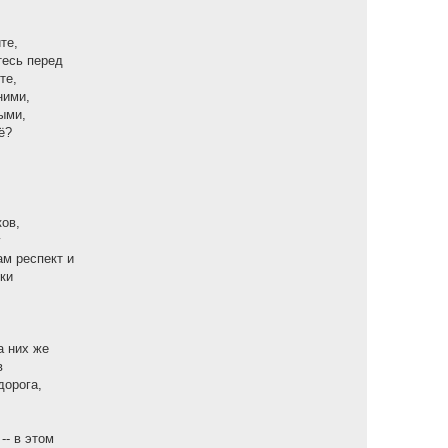
те,
тесь перед
те,
ними,
ыми,
ё?
ков,
у
м респект и
ски
а них же
в
дорога,
-- в этом