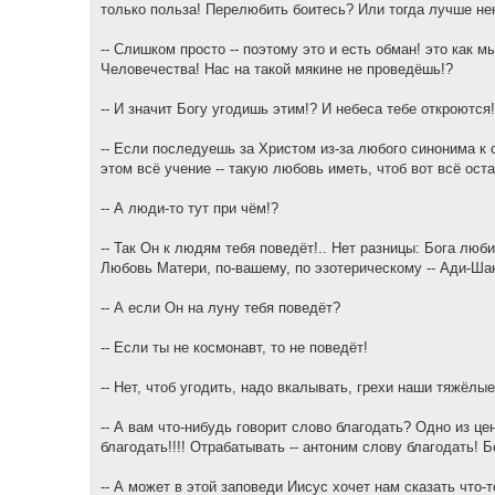
только польза! Перелюбить боитесь? Или тогда лучше не
-- Слишком просто -- поэтому это и есть обман! это как 
Человечества! Нас на такой мякине не проведёшь!?
-- И значит Богу угодишь этим!? И небеса тебе откроются
-- Если последуешь за Христом из-за любого синонима к 
этом всё учение -- такую любовь иметь, чтоб вот всё оста
-- А люди-то тут при чём!?
-- Так Он к людям тебя поведёт!.. Нет разницы: Бога люб
Любовь Матери, по-вашему, по эзотерическому -- Ади-Шак
-- А если Он на луну тебя поведёт?
-- Если ты не космонавт, то не поведёт!
-- Нет, чтоб угодить, надо вкалывать, грехи наши тяжёлы
-- А вам что-нибудь говорит слово благодать? Одно из це
благодать!!!! Отрабатывать -- антоним слову благодать! Б
-- А может в этой заповеди Иисус хочет нам сказать что