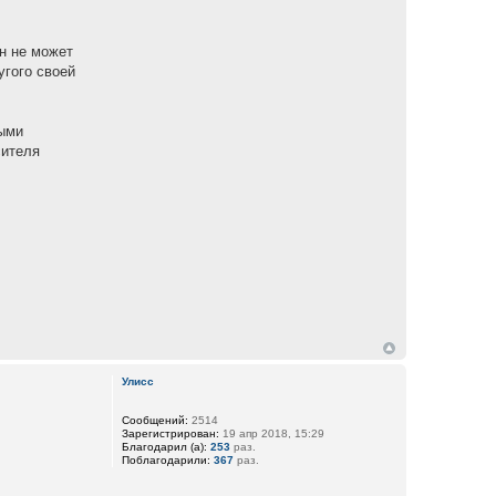
Он не может
угого своей
ными
сителя
Улисс
Сообщений:
2514
Зарегистрирован:
19 апр 2018, 15:29
Благодарил (а):
253
раз.
Поблагодарили:
367
раз.