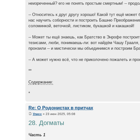
неизреченный? его не понять простым смертным! -- прод
-- Относитесь к друг другу хорошо! Какой тут ещё может
нас научить соборности и построить Башню Преображения
соломинкой, веточкой, листиком, букашкой и какашкой!
-- Может ты ещё знаешь, как Братство в Энрофе построи
тезисами, люби, понимаешь-ли: вот найдём Чашу Грааля,
пронзили -- и мистически мы объединимся и построим Бра
-- А может нужно всё, что не приколочено пожалеть и прос
**
Содержание:
*
Re: О Родонистах в притчах
Улисс
» 23 июн 2025, 05:08
28. Догматы
Часть 1