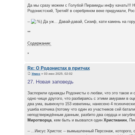
Да мы сразу можем с Голубой Пирамиды инфу качать!!! Н
Родонистский, Третий! в серебряном веке придумали, Рос
--
Да уж... Давай-давай, Сизиф, кати камень на гору
**
Содержание:
*
Re: О Родонистах в притчах
Улисс
» 03 июн 2025, 02:02
27. Новая заповедь
Заспорили однажды Родонисты о любви, что это такое и с
одно чище другого, что разбираясь с этими амурами в оц
два ума, вывихнуто 153 извилины, нанесено 4 психических
ушиба копчика (потому что один из участников сей батали
неподтверждённым данным, разбито два сердца и загублен
Миротворца
, кем быть и вызвался один
Христианин
, Пи
-- ...Иисус Христос -- вымышленный Персонаж, которого, 