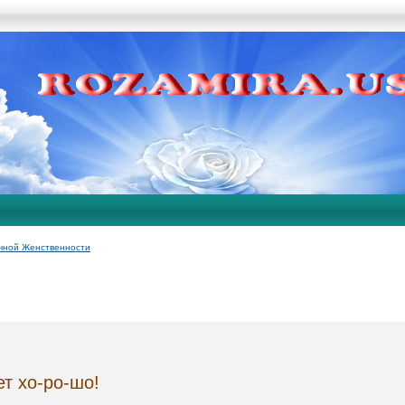
чной Женственности
ет хо-ро-шо!