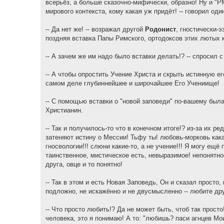
всерьёз, а больше сказочно-мифически, образно! Ну и "Р
мирового контекста, кому какая уж придёт! -- говорил од
-- Да нет же! -- возражал другой
Родонист
, гностически-
поздняя вставка Папы Римского, ортодоксов этих лютых к
-- А зачем же им надо было вставки делать!? -- спросил
-- А чтобы опростить Учение Христа и скрыть истинную е
самом деле глубиннейшее и широчайшее Его Учениище!
-- С помощью вставки о "новой заповеди" по-вашему была
Христианин.
-- Так и получилось-то что в конечном итоге!? из-за их 
затеняют истину о Мессии! Тьфу ты! любовь-морковь кака
гносеологии!!! слюни какие-то, а не учение!!! Я могу ещ
таинственное, мистическое есть, невыразимое! непонятно
друга, овце и то понятно!
-- Так в этом и есть Новая Заповедь, Он и сказал просто, 
подложно, не искажённо и не двусмысленно -- любите дру
-- Что просто любить!? Да не может быть, чтоб так прост
человека, это я понимаю! А то: "любишь? паси агнцев Мо