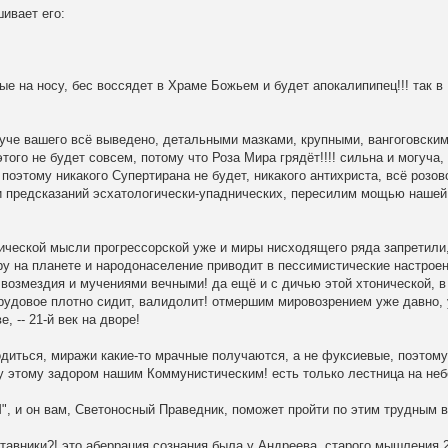
ивает его:
ые на носу, бес воссядет в Храме Божьем и будет апокалипипец!!! так в
круче вашего всё выведено, детальными мазками, крупными, вангоговским
того не будет совсем, потому что Роза Мира грядёт!!!! сильна и могуча,
поэтому никакого Супертирана не будет, никакого антихриста, всё розов
ки предсказаний эсхатологически-упаднических, пересилим мощью нашей
ческой мысли прогрессорской уже и миры нисходящего ряда запретили,
у на планете и народонаселение приводит в пессимистические настроен
 возмездия и мучениями вечными! да ещё и с дичью этой хтонической, 
рудовое плотно сидит, валидолит! отмершим мировозрением уже давно,
 -- 21-й век на дворе!
диться, миражи какие-то мрачные получаются, а не фуксиевые, поэтому
су этому задором нашим Коммунистическим! есть только лестница на неб
РМ", и он вам, Светоносный Праведник, поможет пройти по этим трудным 
авники?! это аберрация сознания была у Андреева, старого мышления 20