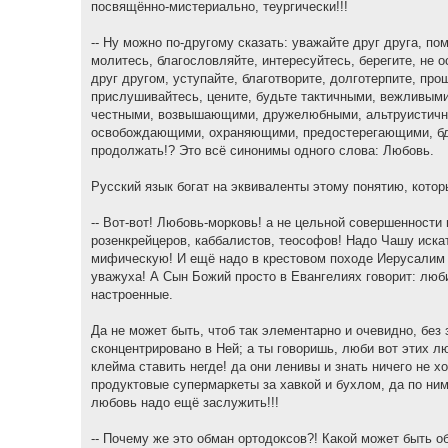
посвящённо-мистериально, теургически!!!
-- Ну можно по-другому сказать: уважайте друг друга, пом
молитесь, благословляйте, интересуйтесь, берегите, не 
друг другом, уступайте, благотворите, долготерпите, про
прислушивайтесь, цените, будьте тактичными, вежливым
честными, возвышающими, дружелюбными, альтруистичн
освобождающими, охраняющими, предостерегающими, бдя
продолжать!? Это всё синонимы одного слова: Любовь.
Русский язык богат на эквиваленты этому понятию, котор
-- Вот-вот! Любовь-морковь! а не цельной совершенности 
розенкрейцеров, каббалистов, теософов! Надо Чашу иска
мифическую! И ещё надо в крестовом походе Иерусалим о
уважуха! А Сын Божий просто в Евангелиях говорит: любит
настроенные.
Да не может быть, чтоб так элементарно и очевидно, без
сконцентрировано в Ней; а ты говоришь, люби вот этих лю
клейма ставить негде! да они ленивы и знать ничего не хо
продуктовые супермаркеты за хавкой и бухлом, да по ним
любовь надо ещё заслужить!!!
-- Почему же это обман ортодоксов?! Какой может быть о