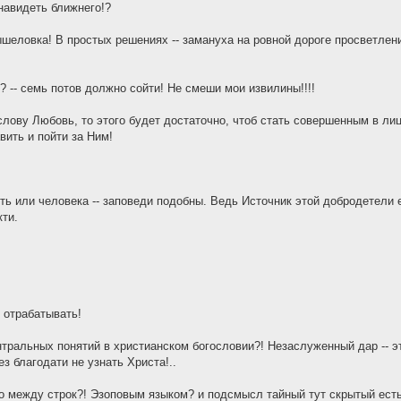
навидеть ближнего!?
мышеловка! В простых решениях -- замануха на ровной дороге просветлен
!? -- семь потов должно сойти! Не смеши мои извилины!!!!
слову Любовь, то этого будет достаточно, чтоб стать совершенным в лиц
вить и пойти за Ним!
ить или человека -- заповеди подобны. Ведь Источник этой добродетели е
ти.
е отрабатывать!
нтральных понятий в христианском богословии?! Незаслуженный дар -- эт
ез благодати не узнать Христа!..
-то между строк?! Эзоповым языком? и подсмысл тайный тут скрытый есть