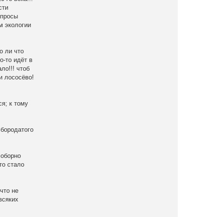
сти
опросы
м экологии
о ли что
о-то идёт в
ло!!! чтоб
и лососёво!
я; к тому
 бородатого
соборно
то стало
что не
всяких