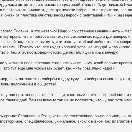
д дулами автоматов и страхом концлагерей! У нас не будет никакой Вла
и и авторитета личности, демократически избранных авторитетов; все в
! и океан от пластика очистим весом персон с репутацией и тучи разведё
 своего Писания, а это неверно! Надо и собственное мнение иметь -- мал
ативу проявлять в трактовании текстов сакральных надо и где поперёк чт
ческой, надо так их выгнуть, эти тексты, чтоб всё заблестело! засверка
с язвами!!! Потому что: всё будет хорошо! хорошее некуда! Фламингово 
тило, без этих постмодернистских деинсталляций мира к вечеру!
вас у каждого свой персонаж с полномочиями, кому какой больше нравитс
: "кто тут ещё мне указывать будет, как жить правильно надо!?"
имер, всех авторитетов соберём в одну кучу -- и веберем самого крутого,
 своим положением в обществе!
 что у нас есть консервативные вещи, к которым потихоньку прибавляем 
ое Учение дал! Вам бы почему так же не поступить, чтоб у вас хоть что-
сь аромат Сердцевины Розы, истинное собственное, оригинальное, ни на 
еповторимое, специфическое, уникальное, эксклюзивное, без плагиатов 