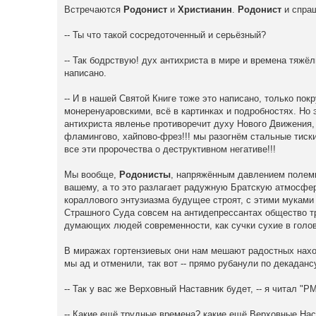
Встречаются
Родонист
и
Христианин
.
Родонист
и спраш
-- Ты что такой сосредоточенный и серьёзный?
-- Так бодрствую! дух антихриста в мире и времена тяжёл
написано.
-- И в нашей Святой Книге тоже это написано, только по
монеренуаровскими, всё в картинках и подробностях. Но э
антихриста явленье противоречит духу Нового Движения, 
фламингово, хайпово-фрез!!! мы разогнём стальные тис
все эти пророчества о деструктивном негативе!!!
Мы вообще,
Родонисты
, напряжённым давлением полеми
вашему, а то это разлагает радужную Братскую атмосфер
кораллового энтузиазма будущее строят, с этими муками
Страшного Суда совсем на антидепрессантах общество т
думающих людей современности, как сучки сухие в голове,
В миражах гортензиевых они нам мешают радостных нахо
мы ад и отменили, так вот -- прямо рубанули по декадан
-- Так у вас же Верховный Наставник будет, -- я читал "
-- Какие ещё трудные времена? какие ещё Верховные Наст