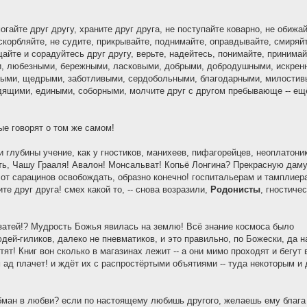
огайте друг другу, храните друг друга, не поступайте коварно, не обижай
оскорбляйте, не судите, прикрывайте, поднимайте, оправдывайте, смиряй
щайте и сорадуйтесь друг другу, верьте, надейтесь, понимайте, принимай
и, любезными, бережными, ласковыми, добрыми, добродушными, искрен
ыми, щедрыми, заботливыми, сердобольными, благодарными, милостив
щими, едиными, соборными, молчите друг с другом пребывающе -- ещ
ые говорят о том же самом!
и глубины учение, как у гностиков, манихеев, пифагорейцев, неоплатони
ть, Чашу Грааля! Авалон! Монсальват! Копьё Лонгина? Прекрасную дам
т сарацинов освобождать, образно конечно! госпитальерам и тамплиера
е друг друга! смех какой то, -- снова возразили,
Родонисты
, гностиче
 затей!? Мудрость Божья явилась на землю! Всё знание космоса было
дей-гиликов, далеко не пневматиков, и это правильно, по Божески, да н
тят! Книг вон сколько в магазинах лежит -- а они мимо проходят и бегут 
 ад плачет! и ждёт их с распростёртыми объятиями -- туда некоторым и 
бман в любви? если по настоящему любишь другого, желаешь ему блага 