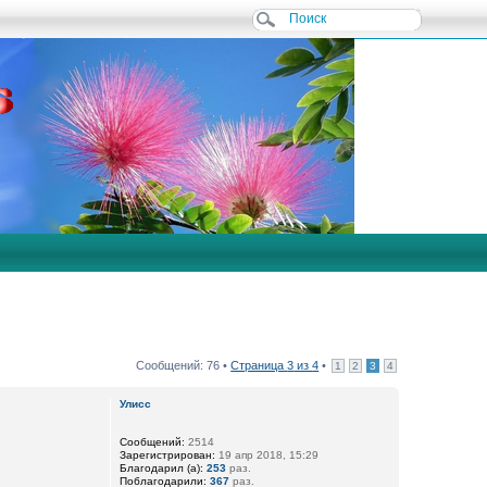
Сообщений: 76 •
Страница
3
из
4
•
1
2
3
4
Улисс
Сообщений:
2514
Зарегистрирован:
19 апр 2018, 15:29
Благодарил (а):
253
раз.
Поблагодарили:
367
раз.