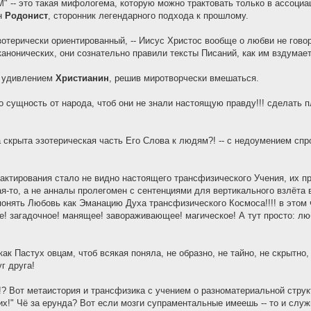
М" -- это такая мифологема, которую можно трактовать только в ассоциа
ин
Родонист
, сторонник легендарного подхода к прошлому.
эзотерически ориентированный, -- Иисус Христос вообще о любви не говор
анонических, они сознательно правили тексты Писаний, как им вздумает
 с удивлением
Христианин
, решив миротворчески вмешаться.
го сущность от народа, чтоб они не знали настоящую правду!!! сделать 
 скрыта эзотерическая часть Его Слова к людям?! -- с недоумением спр
редактирования стало не видно настоящего трансфизического Учения, их п
я-то, а не анналы пролегомен с сентенциями для вертикального взлёта 
ё понять Любовь как Эманацию Духа трансфизического Космоса!!!! в этом 
е! загадочное! манящее! завораживающее! магическое! А тут просто: лю
как Пастух овцам, чтоб всякая поняла, не образно, не тайно, не скрытно,
г друга!
о!? Вот метаистория и трансфизика с учением о разноматериальной струк
их!" Чё за ерунда? Вот если мозги супраментальные имеешь -- то и слу