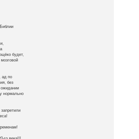
 Библии
и,
 а
ощёко будет,
 мозговой
 ад по
ия, без
в ожидании
 у нормально
 запретили
еса!
временам!
-го века!!!