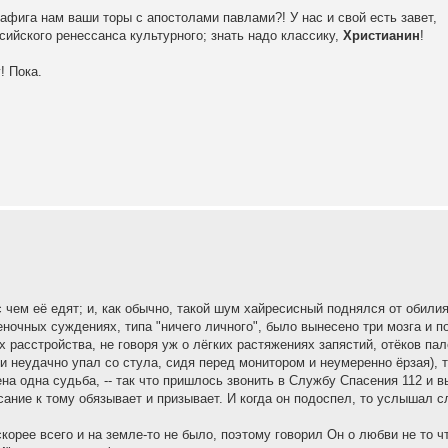
афига нам ваши торы с апостолами павлами?! У нас и свой есть завет,
сийского ренессанса культурного; знать надо классику,
Христианин
!
! Пока.
 чем её едят; и, как обычно, такой шум хайресисный поднялся от обили
еночных суждениях, типа "ничего личного", было вынесено три мозга и 
 расстройства, не говоря уж о лёгких растяжениях запястий, отёков пал
и неудачно упал со стула, сидя перед монитором и неумеренно ёрзая), т
а одна судьба, -- так что пришлось звонить в Службу Спасения 112 и 
сание к тому обязывает и призывает. И когда он подоспел, то услышал 
скорее всего и на земле-то не было, поэтому говорил Он о любви не то ч