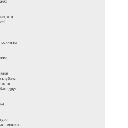
циях
ил, это
ся!
плоским на
осил
равки
в глубины
что-то
бите друг
 не
туре
жить можешь,