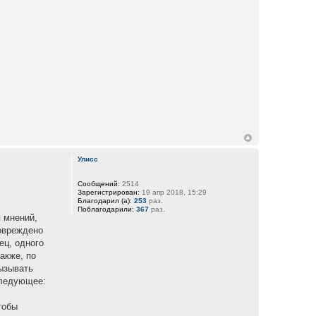
Улисс
Сообщений:
2514
Зарегистрирован:
19 апр 2018, 15:29
Благодарил (а):
253
раз.
Поблагодарили:
367
раз.
я мнений,
повреждено
ец, одного
акже, по
вызывать
следующее:
тобы