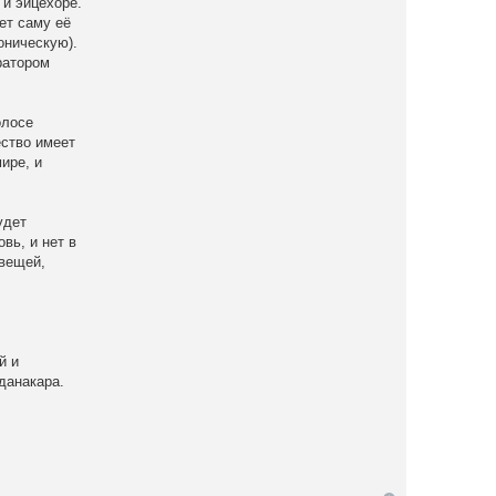
 и эйцехоре.
ет саму её
оническую).
ратором
олосе
ество имеет
ире, и
удет
вь, и нет в
 вещей,
й и
данакара.