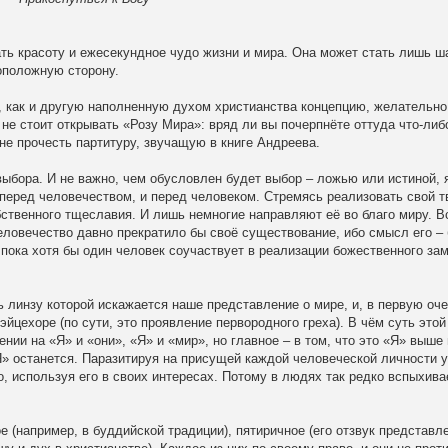
ть красоту и ежесекундное чудо жизни и мира. Она может стать лишь ш
оположную сторону.
, как и другую наполненную духом христианства концепцию, желательно
 не стоит открывать «Розу Мира»: вряд ли вы почерпнёте оттуда что-либ
не прочесть партитуру, звучащую в книге Андреева.
выбора. И не важно, чем обусловлен будет выбор – ложью или истиной,
 перед человечеством, и перед человеком. Стремясь реализовать свой т
бственного тщеславия. И лишь немногие направляют её во благо миру. В
еловечество давно прекратило бы своё существование, ибо смысл его –
 пока хотя бы один человек соучаствует в реализации божественного за
 линзу которой искажается наше представление о мире, и, в первую оче
йцехоре (по сути, это проявление первородного греха). В чём суть этой
ии на «Я» и «они», «Я» и «мир», но главное – в том, что это «Я» выше 
«Я» останется. Паразитируя на присущей каждой человеческой личности 
о, используя его в своих интересах. Потому в людях так редко вспыхива
е (например, в буддийской традиции), пятиричное (его отзвук представл