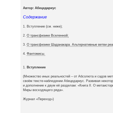
Автор: Абецедариус
Содержание
1. Вступление (см. ниже);
2.
О трансфизике Вселенной;
3.
О трансфизике Шаданакара. Альтернативные ветви реа
4.
Фантомисы.
1.
Вступление
(Множество иных реальностей – от Абсолюта и садов ме
своём тексте-наблюдении Абецедариус. Развивая некотор
и дополнение к двум её разделам: «Книга II. О метаисто
Миры восходящего ряда».
Журнал «Переход»)