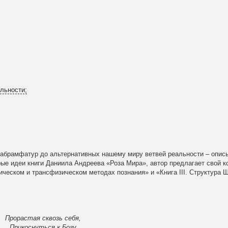
льности;
табрамфатур до альтернативных нашему миру ветвей реальности – опис
ые идеи книги Даниила Андреева «Роза Мира», автор предлагает свой 
рическом и трансфизическом методах познания» и «Книга III. Структура 
Прорастая сквозь себя,
Прикоснуться к Богу