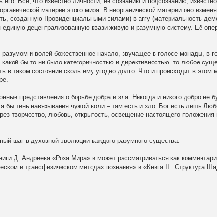
его. Всё, что известно личности, её сознанию и подсознанию, известно
еорганической материи этого мира. В неорганической материи оно изменя
ть, созданную Провиденциальными силами) в аггу (материальность дем
бя единую децентрализованную квази-живую и разумную систему. Её опе
разумом и волей божественное начало, звучащее в голосе монады, в г
 какой бы то ни было категоричностью и директивностью, то любое сущ
ь в таком состоянии сколь ему угодно долго. Что и происходит в этом м
ре.
онные представления о борьбе добра и зла. Никогда и никого добро не б
я бы тень навязывания чужой воли – там есть и зло. Бог есть лишь Любо
ерез творчество, любовь, открытость, освещение настоящего положения
жный шаг в духовной эволюции каждого разумного существа.
ниги Д. Андреева «Роза Мира» и может рассматриваться как комментари
ческом и трансфизическом методах познания» и «Книга III. Структура Ша