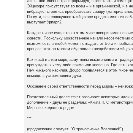
лишь, постепенно трансформируя, высветлять и замещать 
Эйцехоре присутствует во всём – и в органической, и в н
вибрацию, стремясь преобразовать сиайру (материальнос
По сути, вся совокупность эйцехоре представляет из се
выступает Урпарп2.
Каждое живое существо в этом мире воспринимает своим 
совести. Поскольку божественное начало несовместимо с
возможность в любой момент отпадать от Бога и пребыват
процесс этот во многом обусловлен воздействием эйцехо
Как и всё в этом мире, замутнены искажениями и традици
принуждать к чему-либо прямо или косвенно. Где есть хот
Нём никакого насилия. Добро проявляется в этом мире ч
помощь в устремлениях духа.
Осознание своей ответственности перед миром – неизбе
Представленный далее текст развивает некоторые идеи к
дополнение к двум её разделам: «Книга II. О метаистори
Миры восходящего ряда».
***
(продолжение следует: "О трансфизике Вселенной")