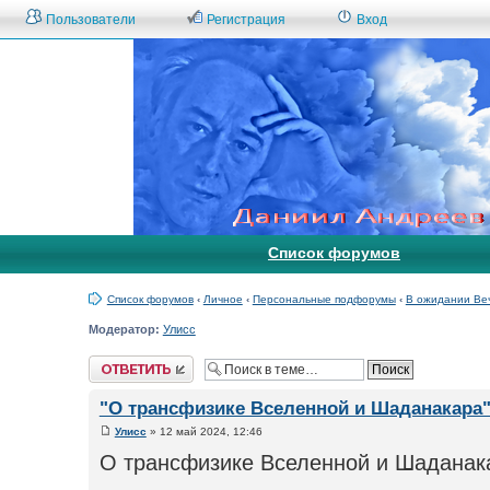
Пользователи
Регистрация
Вход
Список форумов
Список форумов
‹
Личное
‹
Персональные подфорумы
‹
В ожидании Ве
Модератор:
Улисс
Ответить
"О трансфизике Вселенной и Шаданакара
Улисс
» 12 май 2024, 12:46
О трансфизике Вселенной и Шаданак