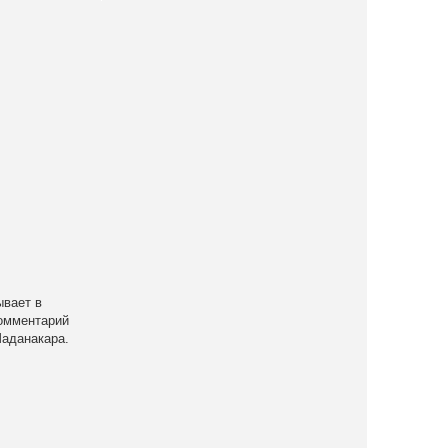
ывает в
комментарий
Шаданакара.