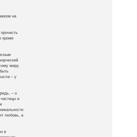
ажком на
 прочесть
о кроме
 ясным
ворческий
сему миру,
 быть
мысла – у
редь, – о
 частицы и
и
уникальности
ет любовь, а
ен в