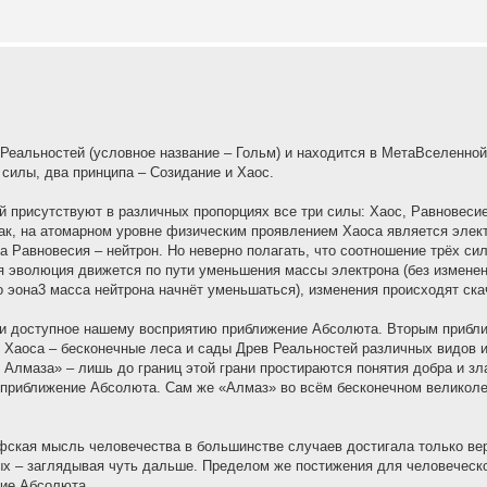
Реальностей (условное название – Гольм) и находится в МетаВселенной
силы, два принципа – Созидание и Хаос.
й присутствуют в различных пропорциях все три силы: Хаос, Равновесие
Так, на атомарном уровне физическим проявлением Хаоса является элек
а Равновесия – нейтрон. Но неверно полагать, что соотношение трёх си
я эволюция движется по пути уменьшения массы электрона (без изменен
о эона3 масса нейтрона начнёт уменьшаться), изменения происходят ска
ое и доступное нашему восприятию приближение Абсолюта. Вторым прибл
 Хаоса – бесконечные леса и сады Древ Реальностей различных видов и
лмаза» – лишь до границ этой грани простираются понятия добра и зла
ье приближение Абсолюта. Сам же «Алмаз» во всём бесконечном великол
фская мысль человечества в большинстве случаев достигала только ве
 – заглядывая чуть дальше. Пределом же постижения для человеческо
ние Абсолюта.