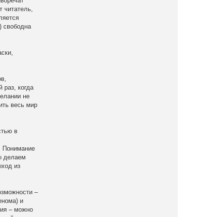
иворечат
т читатель,
ляется
) свободна
аски,
в,
 раз, когда
желании не
ить весь мир
стью в
. Понимание
ы делаем
ыход из
озможности –
енома) и
ния – можно