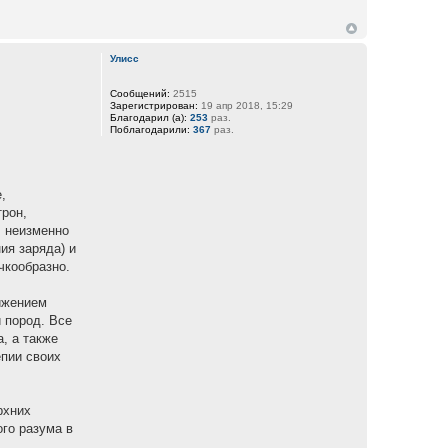
Улисс
Сообщений:
2515
Зарегистрирован:
19 апр 2018, 15:29
Благодарил (а):
253
раз.
Поблагодарили:
367
раз.
,
трон,
л неизменно
ия заряда) и
чкообразно.
ижением
 пород. Все
, а также
епии своих
рхних
го разума в