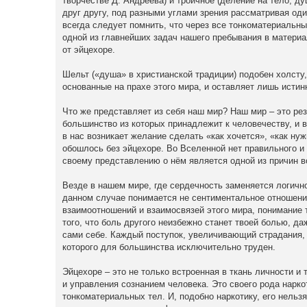
творчестве Д. Андреева) и троичное (деление на тело, ду
друг другу, под разными углами зрения рассматривая один
всегда следует помнить, что через все тонкоматериальны
одной из главнейших задач нашего пребывания в материа
от эйцехоре.
Шельт («душа» в христианской традиции) подобен холсту
основанные на прахе этого мира, и оставляет лишь истин
Что же представляет из себя наш мир? Наш мир – это ре
большинство из которых принадлежит к человечеству, и 
в нас возникает желание сделать «как хочется», «как ну
обошлось без эйцехоре. Во Вселенной нет правильного и 
своему представлению о нём является одной из причин в
Везде в нашем мире, где сердечность заменяется логичн
данном случае понимается не сентиментальное отношение
взаимоотношений и взаимосвязей этого мира, понимание
того, что боль другого неизбежно станет твоей болью, д
сами себе. Каждый поступок, увеличивающий страдания, 
которого для большинства исключительно труден.
Эйцехоре – это не только встроенная в ткань личности и
и управления сознанием человека. Это своего рода нарко
тонкоматериальных тел. И, подобно наркотику, его нель