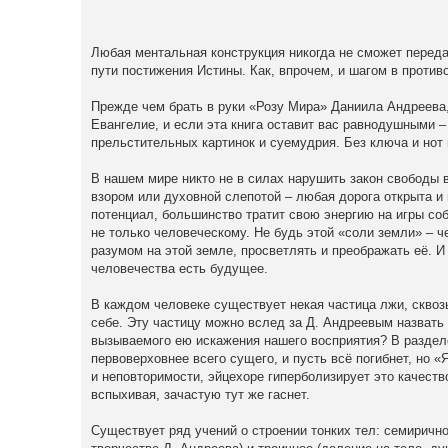
Любая ментальная конструкция никогда не сможет переда
пути постижения Истины. Как, впрочем, и шагом в против
Прежде чем брать в руки «Розу Мира» Даниила Андреева
Евангелие, и если эта книга оставит вас равнодушными –
прельстительных картинок и суемудрия. Без ключа и нот 
В нашем мире никто не в силах нарушить закон свободы 
взором или духовной слепотой – любая дорога открыта и
потенциал, большинство тратит свою энергию на игры со
не только человеческому. Не будь этой «соли земли» – ч
разумом на этой земле, просветлять и преображать её. И
человечества есть будущее.
В каждом человеке существует некая частица лжи, сквозь
себе. Эту частицу можно вслед за Д. Андреевым назвать э
вызываемого ею искажения нашего восприятия? В разделен
первоверховнее всего сущего, и пусть всё погибнет, но 
и неповторимости, эйцехоре гиперболизирует это качеств
вспыхивая, зачастую тут же гаснет.
Существует ряд учений о строении тонких тел: семирично