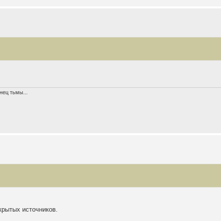
нец тьмы...
крытых источников.