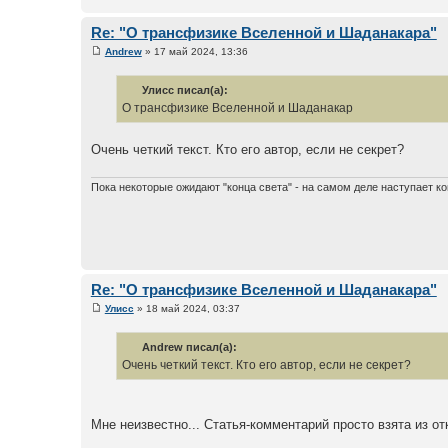
Re: "О трансфизике Вселенной и Шаданакара"
Andrew
» 17 май 2024, 13:36
Улисс писал(а):
О трансфизике Вселенной и Шаданакар
Очень четкий текст. Кто его автор, если не секрет?
Пока некоторые ожидают "конца света" - на самом деле наступает ко
Re: "О трансфизике Вселенной и Шаданакара"
Улисс
» 18 май 2024, 03:37
Andrew писал(а):
Очень четкий текст. Кто его автор, если не секрет?
Мне неизвестно... Статья-комментарий просто взята из от