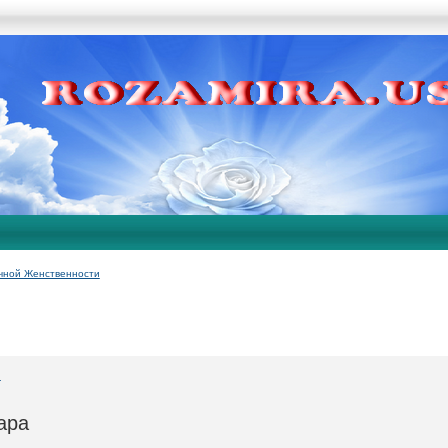
чной Женственности
"
ара