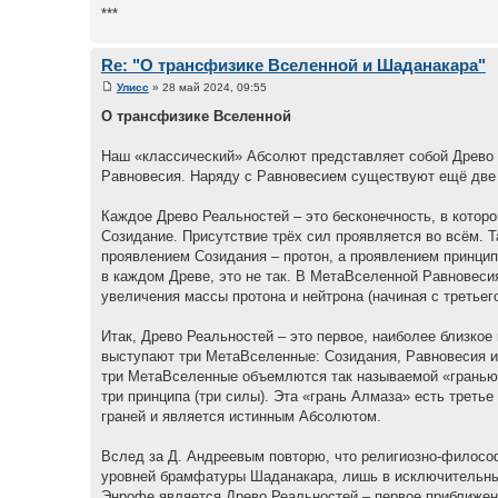
***
Re: "О трансфизике Вселенной и Шаданакара"
Улисс
» 28 май 2024, 09:55
О трансфизике Вселенной
Наш «классический» Абсолют представляет собой Древо 
Равновесия. Наряду с Равновесием существуют ещё две 
Каждое Древо Реальностей – это бесконечность, в которо
Созидание. Присутствие трёх сил проявляется во всём. 
проявлением Созидания – протон, а проявлением принцип
в каждом Древе, это не так. В МетаВселенной Равновеси
увеличения массы протона и нейтрона (начиная с третьег
Итак, Древо Реальностей – это первое, наиболее близк
выступают три МетаВселенные: Созидания, Равновесия и
три МетаВселенные объемлются так называемой «гранью А
три принципа (три силы). Эта «грань Алмаза» есть трет
граней и является истинным Абсолютом.
Вслед за Д. Андреевым повторю, что религиозно-филосо
уровней брамфатуры Шаданакара, лишь в исключительных
Энрофе является Древо Реальностей – первое приближе