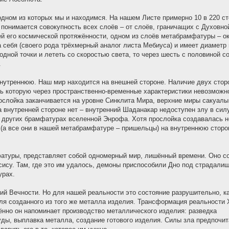
дном из которых мы и находимся. На нашем Листе примерно 10 в 220 с
понимается совокупность всех слоёв – от слоёв, граничащих с Духовно
ей его космической протяжённости, одном из слоёв метабрамфатуры – ок
а себя (своего рода трёхмерный аналог листа Мебиуса) и имеет диаметр
одной точки и лететь со скоростью света, то через шесть с половиной с
.
утреннюю. Наш мир находится на внешней стороне. Наличие двух стор
ь которую через пространственно-временные характеристики невозможн
слойка заканчивается на уровне Синклита Мира, верхние миры сакуалы
 внутренней стороне нет – внутренний Шаданакар недоступен злу в сил
 других брамфатурах вселенной Энрофа. Хотя прослойка создавалась н
 (а все они в нашей метабрамфатуре – пришельцы) на внутреннюю сторо
атуры, представляет собой одномерный мир, лишённый времени. Оно со
ису. Там, где это им удалось, демоны приспособили Дно под страдалищ
урах.
ний Вечности. Но для нашей реальности это состояние разрушительно, к
я созданного из того же металла изделия. Трансформация реальности 
нно он напоминает производство металлического изделия: разведка
ды, выплавка металла, создание готового изделия. Силы зла предпочит