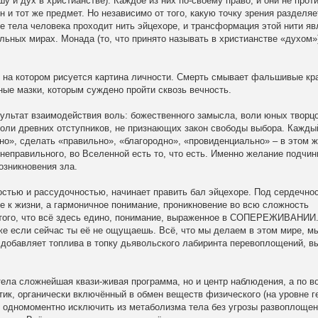
шу и дух в христианстве). Каждое из них по-своему право, и они не прот
 и тот же предмет. Но независимо от того, какую точку зрения разделяе
е тела человека проходит нить эйцехоре, и трансформация этой нити яв
льных мирах. Монада (то, что принято называть в христианстве «духом»
, на котором рисуется картина личности. Смерть смывает фальшивые кр
ные мазки, которым суждено пройти сквозь вечность.
зультат взаимодействия воль: божественного замысла, воли юных творцо
воли древних отступников, не признающих закон свободы выбора. Каждый
жно», сделать «правильно», «благородно», «провиденциально» – в этом 
неправильного, во Вселенной есть то, что есть. Именно желание подчин
озникновения зла.
остью и рассудочностью, начинает править бал эйцехоре. Под сердечно
 к жизни, а гармоничное понимание, проникновение во всю сложность
 того, что всё здесь едино, понимание, выраженное в СОПЕРЕЖИВАНИИ
аже если сейчас ты её не ощущаешь. Всё, что мы делаем в этом мире, м
добавляет топлива в топку дьявольского лабиринта перевоплощений, в
 тела сложнейшая квази-живая программа, но и центр наблюдения, а по в
тик, органически включённый в обмен веществ физического (на уровне г
зя одномоментно исключить из метаболизма тела без угрозы развоплоще