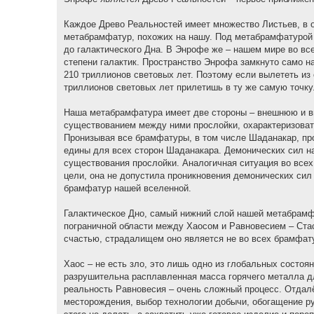
Каждое Древо Реальностей имеет множество Листьев, в о
метабрамфатур, похожих на нашу. Под метабрамфатурой 
до галактического Дна. В Энрофе же – нашем мире во вс
степени галактик. Пространство Энрофа замкнуто само н
210 триллионов световых лет. Поэтому если вылететь из 
триллионов световых лет прилетишь в ту же самую точку
Наша метабрамфатура имеет две стороны – внешнюю и вн
существованием между ними прослойки, охарактеризоват
Пронизывая все брамфатуры, в том числе Шаданакар, про
едины для всех сторон Шаданакара. Демонических сил на
существования прослойки. Аналогичная ситуация во всех
цели, она не допустила проникновения демонических сил
брамфатур нашей вселенной.
Галактическое Дно, самый нижний слой нашей метабрамф
пограничной области между Хаосом и Равновесием – Стас
счастью, страдалищем оно является не во всех брамфат
Хаос – не есть зло, это лишь одно из глобальных состоя
разрушительна расплавленная масса горячего металла дл
реальность Равновесия – очень сложный процесс. Отдалё
месторождения, выбор технологии добычи, обогащение ру