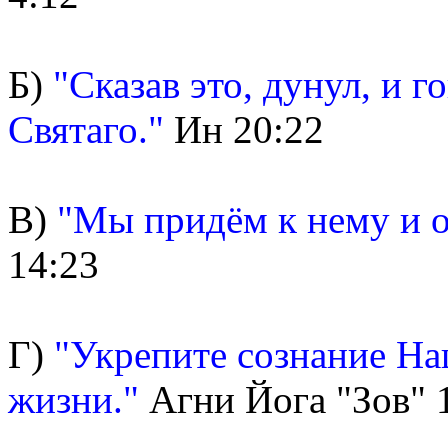
Б)
"Сказав это, дунул, и 
Святаго."
Ин 20:22
В)
"Мы придём к нему и о
14:23
Г)
"Укрепите сознание На
жизни."
Агни Йога "Зов" 