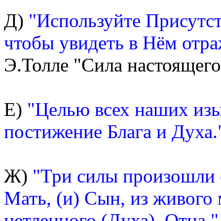
Д)
"Используйте Присутств
чтобы увидеть в Нём отр
Э.Толле "Сила настоящего"
Е)
"Целью всех наших из
постижение Блага и Духа.
Ж)
"Три силы произошли о
Мать, (и) Сын, из живого
нетленного (Духа), Отца."