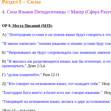
Раздел I -- Силы
4. Сила Языков Пятидесятницы // Мантр (Сфера Разу
ОР 8.
Места Писаний (М/П):
А)
"Лепечущими устами и на чужом языке будут говорить к это
"В законе написано: "иными языками и иными устами буду гово
Б)
"Уверовавших же будут сопровождать сии знамения: именем 
В)
"И явились им разделяющиеся языки, как бы огненные, и по
провещевать."
Деян 2:3,4
Г)
"духом пламенейте."
Рим 12:11
Д)
"Кто говорит на незнакомом языке, тот назидает себя."
1Кор 
"Благодарю Бога моего: я более всех вас говорю языками."
1Кор
"Говорящий на незнакомом языке, молись о даре истолкования.
1Кор 14 -- вся глава.