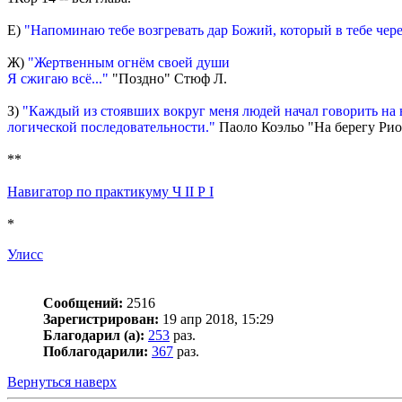
Е)
"Напоминаю тебе возгревать дар Божий, который в тебе чер
Ж)
"Жертвенным огнём своей души
Я сжигаю всё..."
"Поздно" Стюф Л.
З)
"Каждый из стоявших вокруг меня людей начал говорить на не
логической последовательности."
Паоло Коэльо "На берегу Рио П
**
Навигатор по практикуму Ч II Р I
*
Улисс
Сообщений:
2516
Зарегистрирован:
19 апр 2018, 15:29
Благодарил (а):
253
раз.
Поблагодарили:
367
раз.
Вернуться наверх