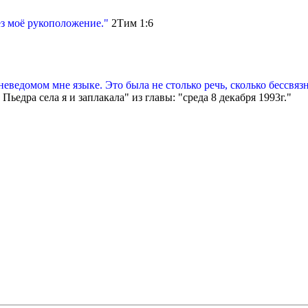
ез моё рукоположение."
2Тим 1:6
ведомом мне языке. Это была не столько речь, сколько бессвязн
ьедра села я и заплакала" из главы: "среда 8 декабря 1993г."