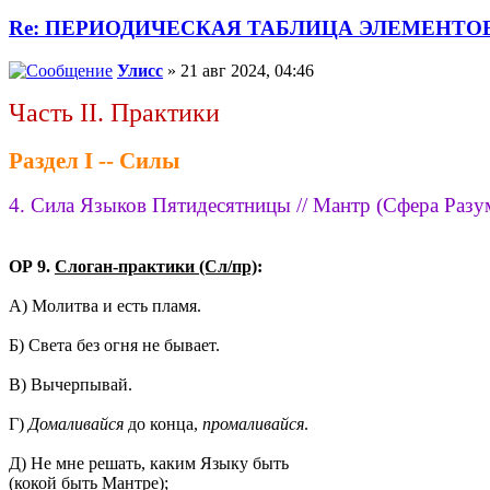
Re: ПЕРИОДИЧЕСКАЯ ТАБЛИЦА ЭЛЕМЕНТО
Улисс
» 21 авг 2024, 04:46
Часть II. Практики
Раздел I -- Силы
4. Сила Языков Пятидесятницы // Мантр (Сфера Разу
ОР 9.
Слоган-практики (Сл/пр)
:
А) Молитва и есть пламя.
Б) Света без огня не бывает.
В) Вычерпывай.
Г)
Домаливайся
до конца,
промаливайся
.
Д) Не мне решать, каким Языку быть
(кокой быть Мантре);