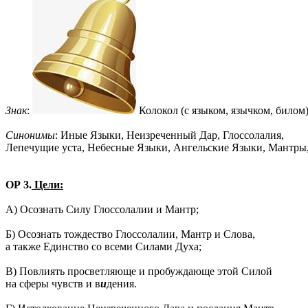
Знак
:
Колокол (с языком, язычком, билом
Синонимы
: Иные Языки, Неизреченный Дар, Глоссолалия,
Лепечущие уста, Небесные Языки, Ангельские Языки, Мантры
ОР 3.
Цели:
А) Осознать Силу Глоссолалии и Мантр;
Б) Осознать тождество Глоссолалии, Мантр и Слова,
а также Единство со всеми Силами Духа;
В) Повлиять просветляюще и пробуждающе этой Силой
на сферы чувств и в
и
дения.