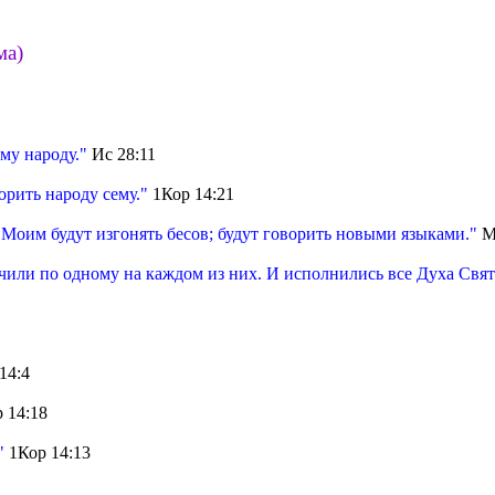
ма)
му народу."
Ис 28:11
рить народу сему."
1Кор 14:21
Моим будут изгонять бесов; будут говорить новыми языками."
М
чили по одному на каждом из них. И исполнились все Духа Свято
14:4
 14:18
"
1Кор 14:13