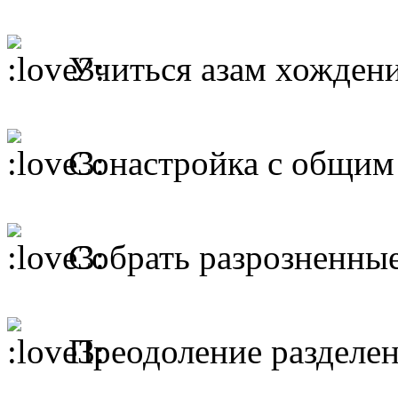
Учиться азам хождени
Сонастройка с общим 
Собрать разрозненные
Преодоление разделен