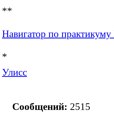
**
Навигатор по практикуму Ч 
*
Улисс
Сообщений:
2515