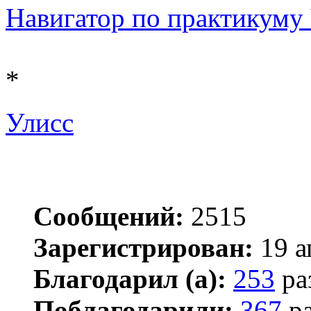
Навигатор по практикуму Ч 
*
Улисс
Сообщений:
2515
Зарегистрирован:
19 а
Благодарил (а):
253
ра
Поблагодарили:
367
ра