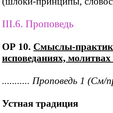
(шлоки-принципы, словос
III.6. Проповедь
ОР 10.
Смыслы-практик 
исповеданиях, молитвах
........... Проповедь 1 (См/п
Устная традиция