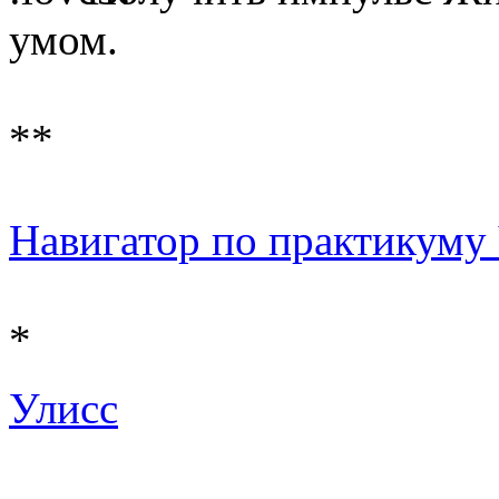
умом.
**
Навигатор по практикуму Ч 
*
Улисс