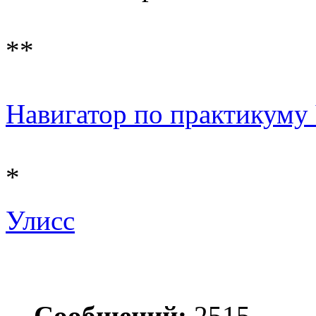
**
Навигатор по практикуму Ч 
*
Улисс
Сообщений:
2515