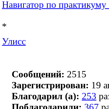
Навигатор по практикуму Ч 
*
Улисс
Сообщений:
2515
Зарегистрирован:
19 а
Благодарил (а):
253
ра
Поблагодарили:
367
ра