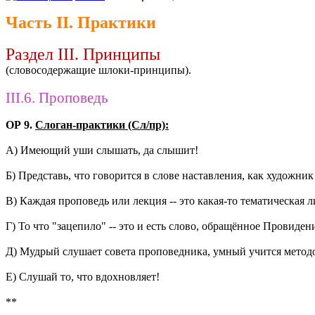
Часть II. Практики
Раздел III. Принципы
(словосодержащие шлоки-принципы).
III.6. Проповедь
ОР 9.
Слоган-практики (Сл/пр):
А) Имеющий уши слышать, да слышит!
Б) Представь, что говорится в слове наставления, как художник
В) Каждая проповедь или лекция -- это какая-то тематическая 
Г) То что "зацепило" -- это и есть слово, обращённое Провидени
Д) Мудрый слушает совета проповедника, умный учится методом
Е) Слушай то, что вдохновляет!
**