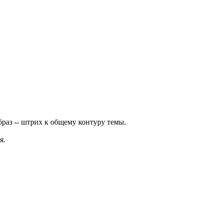
браз -- штрих к общему контуру темы.
я.