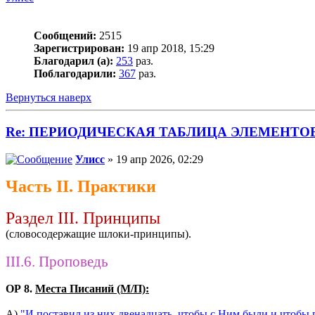
Сообщений:
2515
Зарегистрирован:
19 апр 2018, 15:29
Благодарил (а):
253
раз.
Поблагодарили:
367
раз.
Вернуться наверх
Re: ПЕРИОДИЧЕСКАЯ ТАБЛИЦА ЭЛЕМЕНТО
Улисс
» 19 апр 2026, 02:29
Часть II. Практики
Раздел III. Принципы
(словосодержащие шлоки-принципы).
III.6. Проповедь
ОР 8.
Места Писаний (М/П):
А)
"И поставил из них двенадцать, чтобы с Ним были и чтобы 