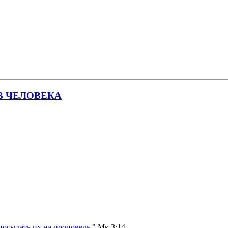
В ЧЕЛОВЕКА
посылать их на проповедь."
Мк 3:14