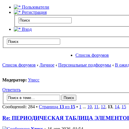
Пользователи
Регистрация
Вход
Список форумов
Список форумов
‹
Личное
‹
Персональные подфорумы
‹
В ожид
Модератор:
Улисс
Ответить
Сообщений: 284 •
Страница
13
из
15
•
1
...
10
,
11
,
12
,
13
,
14
,
15
Re: ПЕРИОДИЧЕСКАЯ ТАБЛИЦА ЭЛЕМЕНТО
Улисс
» 16 апр 2026, 01:54