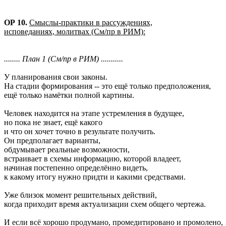
ОР 10.
Смыслы-практики в рассуждениях,
исповеданиях, молитвах (См/пр в РИМ):
........ План 1 (См/пр в РИМ) ...........
У планирования свои законы.
На стадии формирования -- это ещё только предположения,
ещё только намётки полной картины.
Человек находится на этапе устремления в будущее,
но пока не знает, ещё какого
и что он хочет точно в результате получить.
Он предполагает варианты,
обдумывает реальные возможности,
встраивает в схемы информацию, которой владеет,
начиная постепенно определённо видеть,
к какому итогу нужно придти и какими средствами.
Уже близок момент решительных действий,
когда приходит время актуализации схем общего чертежа.
И если всё хорошо продумано, промедитировано и промолено,