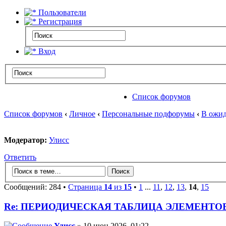
Пользователи
Регистрация
Вход
Список форумов
Список форумов
‹
Личное
‹
Персональные подфорумы
‹
В ожид
Модератор:
Улисс
Ответить
Сообщений: 284 •
Страница
14
из
15
•
1
...
11
,
12
,
13
,
14
,
15
Re: ПЕРИОДИЧЕСКАЯ ТАБЛИЦА ЭЛЕМЕНТО
Улисс
» 10 июн 2026, 01:22