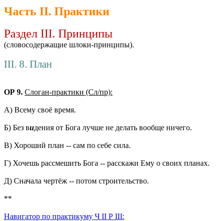
Часть II. Практики
Раздел III. Принципы
(словосодержащие шлоки-принципы).
III. 8. План
ОР 9.
Слоган-практики (Сл/пр):
А) Всему своё время.
Б) Без в
и
дения от Бога лучше не делать вообще ничего.
В) Хороший план -- сам по себе сила.
Г) Хочешь рассмешить Бога -- расскажи Ему о своих планах.
Д) Сначала чертёж -- потом строительство.
**
Навигатор по практикуму Ч II Р III: