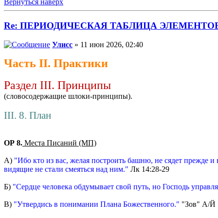
Вернуться наверх
Re: ПЕРИОДИЧЕСКАЯ ТАБЛИЦА ЭЛЕМЕНТО
Улисс
» 11 июн 2026, 02:40
Часть II. Практики
Раздел III. Принципы
(словосодержащие шлоки-принципы).
III. 8. План
ОР 8.
Места Писаний (МП)
А)
"Ибо кто из вас, желая построить башню, не сядет прежде и
видящие не стали смеяться над ним."
Лк 14:28-29
Б)
"Сердце человека обдумывает свой путь, но Господь управля
В)
"Утвердись в понимании Плана Божественного."
"Зов" А/Й 