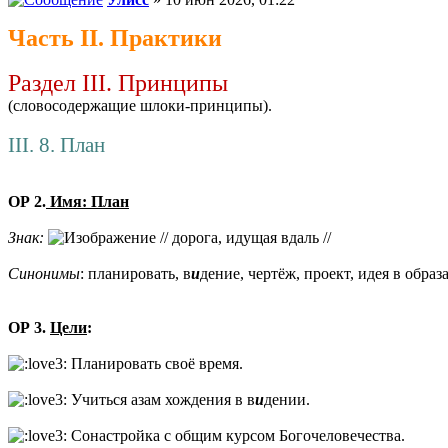
Часть II. Практики
Раздел III. Принципы
(словосодержащие шлоки-принципы).
III. 8. План
ОР 2.
Имя: План
Знак:
// дорога, идущая вдаль //
Синонимы
: планировать, в
и
дение, чертёж, проект, идея в обра
ОР 3.
Цели
:
Планировать своё время.
Учиться азам хождения в в
и
дении.
Сонастройка с общим курсом Богочеловечества.