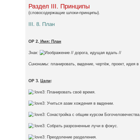
Раздел III. Принципы
(словосодержащие шлоки-принципы).
III. 8. План
ОР 2.
Имя: План
Знак:
// дорога, идущая вдаль //
Синонимы
: планировать, в
и
дение, чертёж, проект, идея в
ОР 3.
Цели
:
Планировать своё время.
Учиться азам хождения в в
и
дении.
Сонастройка с общим курсом Богочеловечества
Собрать разрозненные лучи в фокус.
Преодоление разделения.