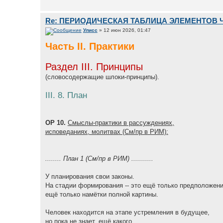
Re: ПЕРИОДИЧЕСКАЯ ТАБЛИЦА ЭЛЕМЕНТОВ 
Улисс
» 12 июн 2026, 01:47
Часть II. Практики
Раздел III. Принципы
(словосодержащие шлоки-принципы).
III. 8. План
ОР 10.
Смыслы-практики в рассуждениях,
исповеданиях, молитвах (См/пр в РИМ):
........ План 1 (См/пр в РИМ) ...........
У планирования свои законы.
На стадии формирования -- это ещё только предположени
ещё только намётки полной картины.
Человек находится на этапе устремления в будущее,
но пока не знает, ещё какого