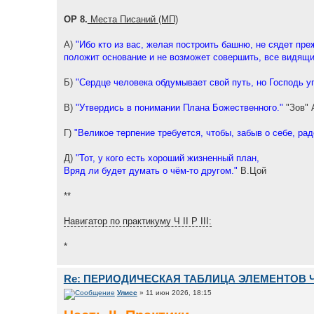
ОР 8.
Места Писаний (МП)
А)
"Ибо кто из вас, желая построить башню, не сядет пре
положит основание и не возможет совершить, все видящи
Б)
"Сердце человека обдумывает свой путь, но Господь у
В)
"Утвердись в понимании Плана Божественного."
"Зов" 
Г)
"Великое терпение требуется, чтобы, забыв о себе, ра
Д)
"Тот, у кого есть хороший жизненный план,
Вряд ли будет думать о чём-то другом."
В.Цой
**
Навигатор по практикуму Ч II Р III:
*
Re: ПЕРИОДИЧЕСКАЯ ТАБЛИЦА ЭЛЕМЕНТОВ 
Улисс
» 11 июн 2026, 18:15