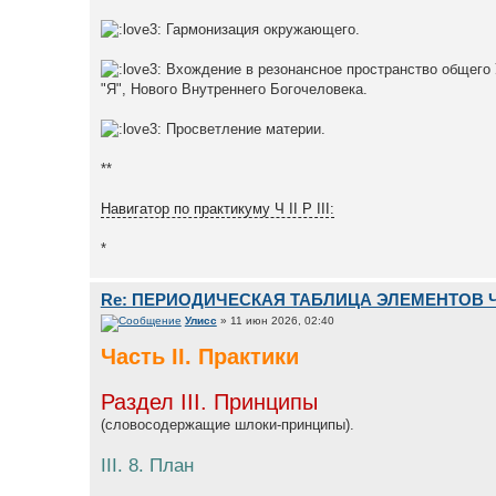
Гармонизация окружающего.
Вхождение в резонансное пространство общего 
"Я", Нового Внутреннего Богочеловека.
Просветление материи.
**
Навигатор по практикуму Ч II Р III:
*
Re: ПЕРИОДИЧЕСКАЯ ТАБЛИЦА ЭЛЕМЕНТОВ 
Улисс
» 11 июн 2026, 02:40
Часть II. Практики
Раздел III. Принципы
(словосодержащие шлоки-принципы).
III. 8. План