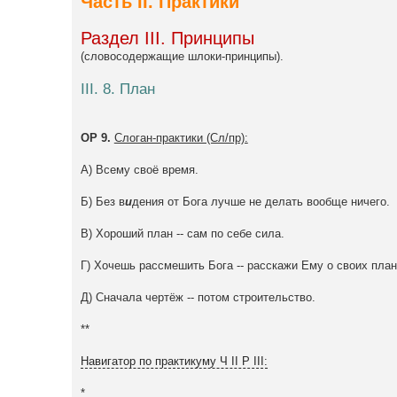
Часть II. Практики
Раздел III. Принципы
(словосодержащие шлоки-принципы).
III. 8. План
ОР 9.
Слоган-практики (Сл/пр):
А) Всему своё время.
Б) Без в
и
дения от Бога лучше не делать вообще ничего.
В) Хороший план -- сам по себе сила.
Г) Хочешь рассмешить Бога -- расскажи Ему о своих план
Д) Сначала чертёж -- потом строительство.
**
Навигатор по практикуму Ч II Р III:
*