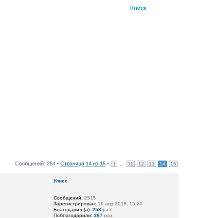
Сообщений: 284 •
Страница
14
из
15
•
...
1
11
12
13
14
15
Улисс
Сообщений:
2515
Зарегистрирован:
19 апр 2018, 15:29
Благодарил (а):
253
раз.
Поблагодарили:
367
раз.