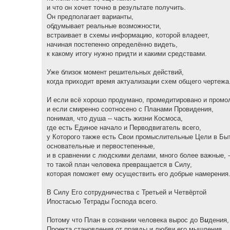
и что он хочет точно в результате получить.
Он предполагает варианты,
обдумывает реальные возможности,
встраивает в схемы информацию, которой владеет,
начиная постепенно определённо видеть,
к какому итогу нужно придти и какими средствами.
Уже близок момент решительных действий,
когда приходит время актуализации схем общего чертежа
И если всё хорошо продумано, промедитировано и промо
и если смиренно соотносено с Планами Провидения,
понимая, что душа -- часть жизни Космоса,
где есть Единое начало и Перводвигатель всего,
у Которого также есть Свои промыслительные Цели в Бы
основательные и первостепенные,
и в сравнении с людскими делами, много более важные, -
то такой план человека превращается в Силу,
которая поможет ему осуществить его добрые намерения
В Силу Его сотрудничества с Третьей и Четвёртой
Ипостасью Тетрады Господа всего.
Потому что План в сознании человека вырос до В
и
дения,
Проекта становления от правды и любви его мышления