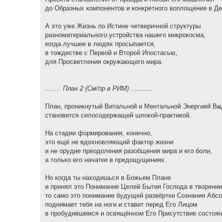
до Образных компонентов и конкретного воплощения в Де
А это уже Жизнь по Истине четверичной структуры
разноматериального устройства нашего микрокосма,
когда лучшее в людях просыпается,
в тождестве с Первой и Второй Ипостасью,
для Просветления окружающего мира.
........ План 2 (См/пр в РИМ) ...........
План, проникнутый Витальной и Ментальной Энергией В
и
становится силосодержащей шлокой-практикой.
На стадии формирования, конечно,
это ещё не вдохновляющий фактор жизни
и не орудие преодоления разобщения мира и его боли,
а только его начатки в предощущениях.
Но когда ты находишься в Божьем Плане
и принял это Понимание Целей Бытия Господа в творении
то само это понимание будущей развёртки Сознания Абс
поднимает тебя на ноги и ставит перед Его Лицом
в пробудившемся и освящённом Его Присутствие состоян