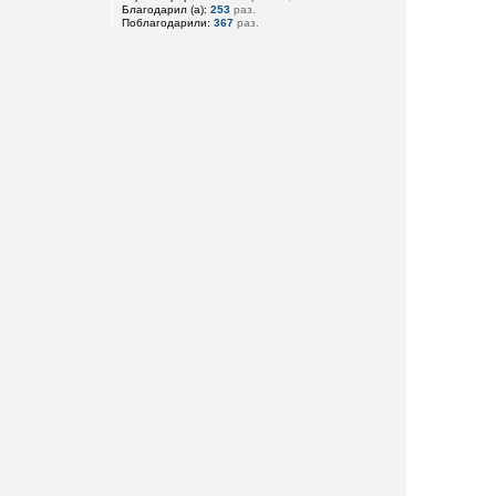
Благодарил (а):
253
раз.
Поблагодарили:
367
раз.