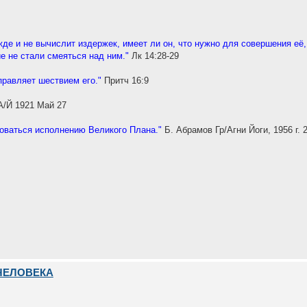
жде и не вычислит издержек, имеет ли он, что нужно для совершения её,
е не стали смеяться над ним."
Лк 14:28-29
правляет шествием его."
Притч 16:9
А/Й 1921 Май 27
доваться исполнению Великого Плана."
Б. Абрамов Гр/Агни Йоги, 1956 г. 
ЧЕЛОВЕКА