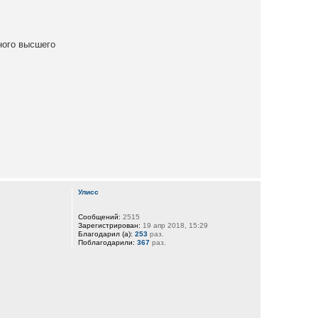
ного высшего
Улисс
Сообщений:
2515
Зарегистрирован:
19 апр 2018, 15:29
Благодарил (а):
253
раз.
Поблагодарили:
367
раз.