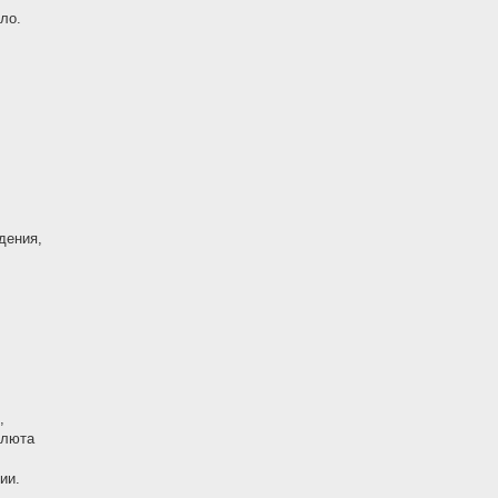
ло.
дения,
,
олюта
ии.