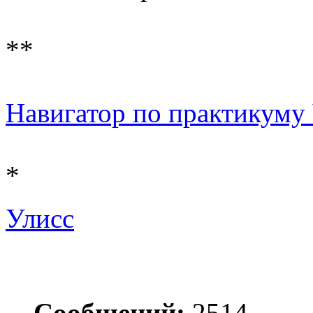
**
Навигатор по практикуму Ч 
*
Улисс
Сообщений:
2514