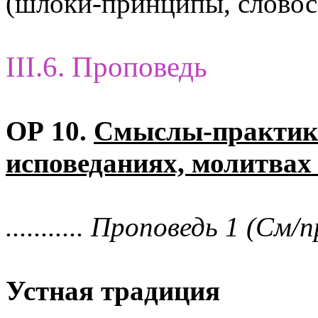
(шлоки-принципы, словос
III.6. Проповедь
ОР 10.
Смыслы-практик 
исповеданиях, молитвах
........... Проповедь 1 (См/п
Устная традиция