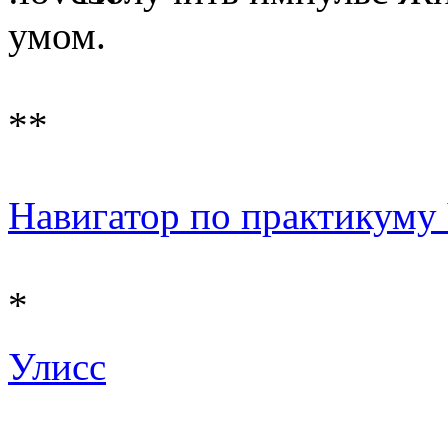
умом.
**
Навигатор по практикуму Ч 
*
Улисс