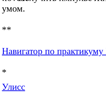
умом.
**
Навигатор по практикуму Ч 
*
Улисс