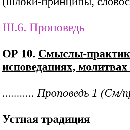
(шлоки-принципы, словос
III.6. Проповедь
ОР 10.
Смыслы-практик 
исповеданиях, молитвах
........... Проповедь 1 (См/п
Устная традиция