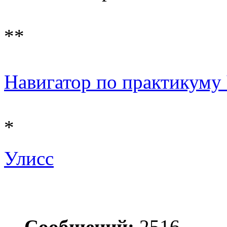
**
Навигатор по практикуму Ч 
*
Улисс
Сообщений:
2516