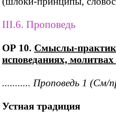
(шлоки-принципы, словос
III.6. Проповедь
ОР 10.
Смыслы-практик 
исповеданиях, молитвах
........... Проповедь 1 (См/п
Устная традиция