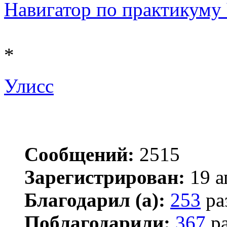
Навигатор по практикуму Ч 
*
Улисс
Сообщений:
2515
Зарегистрирован:
19 а
Благодарил (а):
253
ра
Поблагодарили:
367
ра