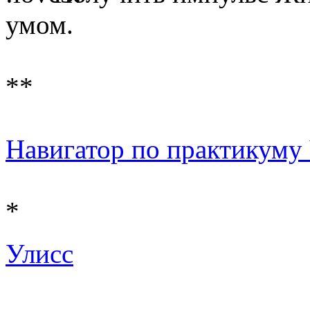
умом.
**
Навигатор по практикуму Ч 
*
Улисс