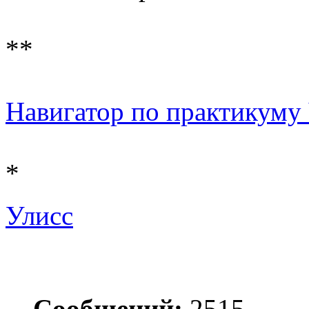
**
Навигатор по практикуму Ч 
*
Улисс
Сообщений:
2515