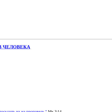
В ЧЕЛОВЕКА
посылать их на проповедь."
Мк 3:14