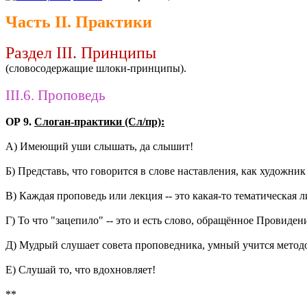
Часть II. Практики
Раздел III. Принципы
(словосодержащие шлоки-принципы).
III.6. Проповедь
ОР 9.
Слоган-практики (Сл/пр):
А) Имеющий уши слышать, да слышит!
Б) Представь, что говорится в слове наставления, как художник
В) Каждая проповедь или лекция -- это какая-то тематическая 
Г) То что "зацепило" -- это и есть слово, обращённое Провидени
Д) Мудрый слушает совета проповедника, умный учится методом
Е) Слушай то, что вдохновляет!
**