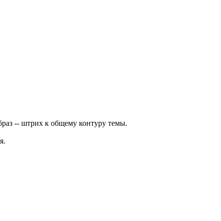
браз -- штрих к общему контуру темы.
я.