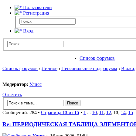
Пользователи
Регистрация
Вход
Список форумов
Список форумов
‹
Личное
‹
Персональные подфорумы
‹
В ожид
Модератор:
Улисс
Ответить
Сообщений: 284 •
Страница
13
из
15
•
1
...
10
,
11
,
12
,
13
,
14
,
15
Re: ПЕРИОДИЧЕСКАЯ ТАБЛИЦА ЭЛЕМЕНТО
Улисс
» 16 апр 2026, 01:54