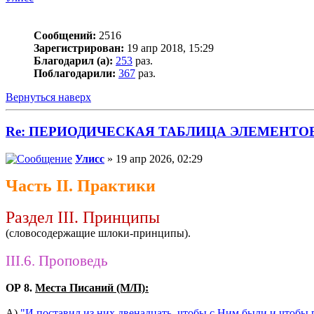
Сообщений:
2516
Зарегистрирован:
19 апр 2018, 15:29
Благодарил (а):
253
раз.
Поблагодарили:
367
раз.
Вернуться наверх
Re: ПЕРИОДИЧЕСКАЯ ТАБЛИЦА ЭЛЕМЕНТО
Улисс
» 19 апр 2026, 02:29
Часть II. Практики
Раздел III. Принципы
(словосодержащие шлоки-принципы).
III.6. Проповедь
ОР 8.
Места Писаний (М/П):
А)
"И поставил из них двенадцать, чтобы с Ним были и чтобы 