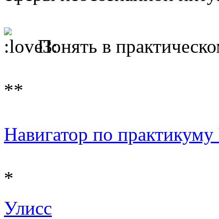
Понять в практическо
**
Навигатор по практикуму Ч 
*
Улисс