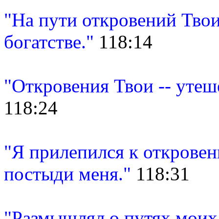
"На пути откровений Твои
богатстве."
118:14
"Откровения Твои -- утеш
118:24
"Я прилепился к откровен
постыди меня."
118:31
"Размышлял о путях моих