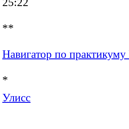
25:22
**
Навигатор по практикуму Ч 
*
Улисс