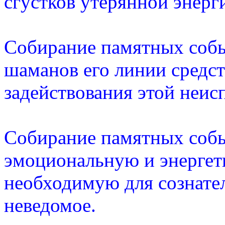
сгустков утерянной энерг
Собирание памятных собы
шаманов его линии средс
задействования этой неис
Собирание памятных соб
эмоциональную и энергет
необходимую для сознате
неведомое.