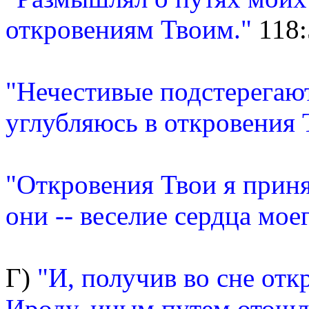
откровениям Твоим."
118:
"Нечестивые подстерегают
углубляюсь в откровения 
"Откровения Твои я приня
они -- веселие сердца моег
Г)
"И, получив во сне отк
Ироду, иным путем отошли