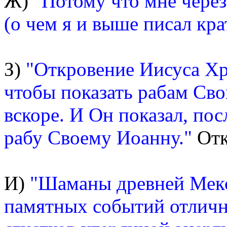
Ж)
"Потому что мне через
(о чем я и выше писал кра
З)
"Откровение Иисуса Хри
чтобы показать рабам Св
вскоре. И Он показал, пос
рабу Своему Иоанну."
Отк
И)
"Шаманы древней Мекс
памятных событий отлич