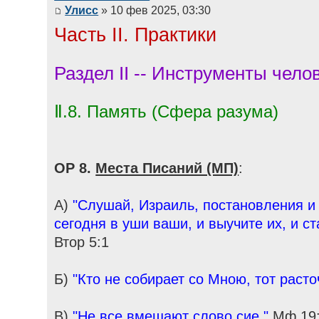
Улисс
» 10 фев 2025, 03:30
Часть II. Практики
Раздел II -- Инструменты чело
Ⅱ.8. Память (Сфера разума)
ОР 8.
Места Писаний (МП)
:
А)
"Слушай, Израиль, постановления и 
сегодня в уши ваши, и выучите их, и ст
Втор 5:1
Б)
"Кто не собирает со Мною, тот расто
В)
"Не все вмещают слово сие."
Мф 19: