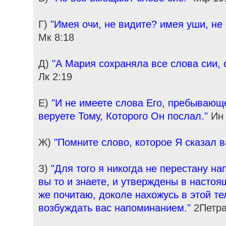
Г)
"Имея очи, не видите? имея уши, не
Мк 8:18
Д)
"А Мария сохраняла все слова сии, 
Лк 2:19
Е)
"И не имеете слова Его, пребывающе
веруете Тому, Которого Он послал."
Ин 
Ж)
"Помните слово, которое Я сказал в
З)
"Для того я никогда не перестану на
вы то и знаете, и утверждены в насто
же почитаю, доколе нахожусь в этой т
возбуждать вас напоминанием."
2Петра