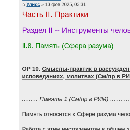
Улисс
» 13 фев 2025, 03:31
Часть II. Практики
Раздел II -- Инструменты чело
Ⅱ.8. Память (Сфера разума)
ОР 10.
Смыслы-практик в рассужден
исповеданиях, молитвах (См/пр в Р
......... Память 1 (См/пр в РИМ) ...........
Память относится к Сфере разума чело
Работа с этим инструментом в общем 