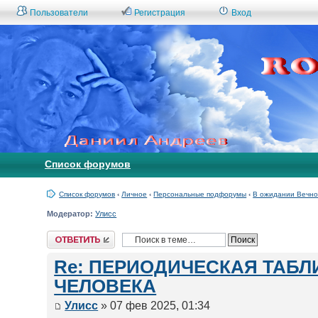
Пользователи
Регистрация
Вход
Список форумов
Список форумов
‹
Личное
‹
Персональные подфорумы
‹
В ожидании Вечно
Модератор:
Улисс
Ответить
Re: ПЕРИОДИЧЕСКАЯ ТАБ
ЧЕЛОВЕКА
Улисс
» 07 фев 2025, 01:34