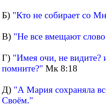
Б)
"Кто не собирает со Мн
В)
"Не все вмещают слово 
Г)
"Имея очи, не видите? 
помните?"
Мк 8:18
Д)
"А Мария сохраняла все
Своём."