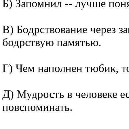
Б) Запомнил -- лучше пон
В) Бодрствование через з
бодрствую памятью.
Г) Чем наполнен тюбик, т
Д) Мудрость в человеке е
повспоминать.