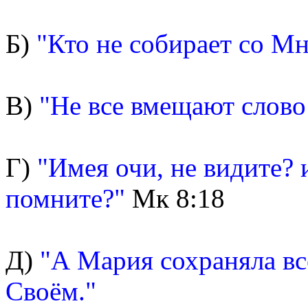
Б)
"Кто не собирает со Мн
В)
"Не все вмещают слово 
Г)
"Имея очи, не видите? 
помните?"
Мк 8:18
Д)
"А Мария сохраняла все
Своём."