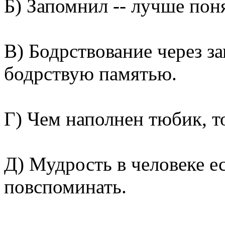
Б) Запомнил -- лучше пон
В) Бодрствование через з
бодрствую памятью.
Г) Чем наполнен тюбик, т
Д) Мудрость в человеке е
повспоминать.