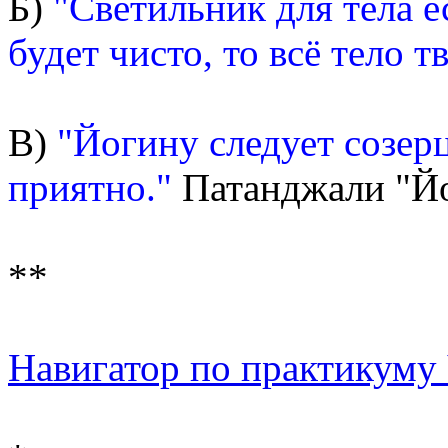
Б)
"Светильник для тела ес
будет чисто, то всё тело т
В)
"Йогину следует созерц
приятно."
Патанджали "Йог
**
Навигатор по практикуму Ч