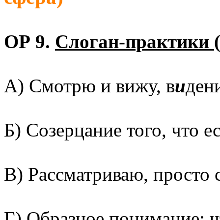
ОР 9.
Слоган-практики 
А) Смотрю и вижу, в
и
дени
Б) Созерцание того, что ес
В) Рассматриваю, просто 
Г) Образное понимание: ч