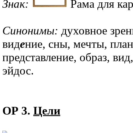
Знак:
Рама для ка
Синонимы:
духовное зрени
вид
е
ние, сны, мечты, пла
представление, образ, вид,
эйдос.
ОР 3.
Цели