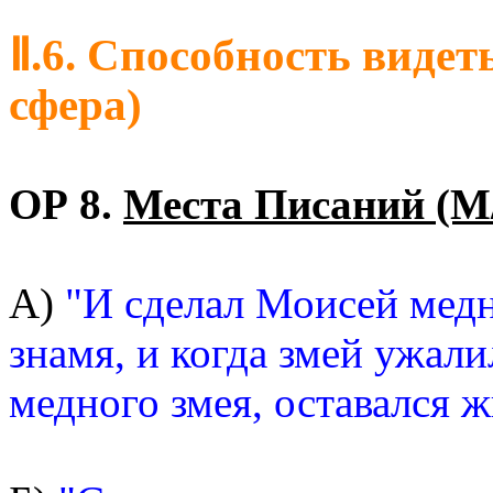
Ⅱ.6. Способность видет
сфера)
ОР 8.
Места Писаний (М
А)
"И сделал Моисей медн
знамя, и когда змей ужали
медного змея, оставался ж