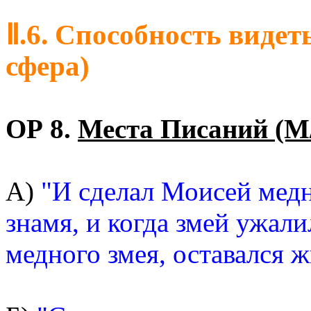
Ⅱ.6. Способность видет
сфера)
ОР 8.
Места Писаний (М
А)
"И сделал Моисей медн
знамя, и когда змей ужали
медного змея, оставался ж