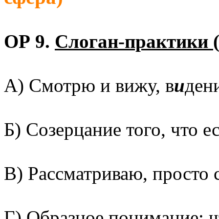
ОР 9.
Слоган-практики 
А) Смотрю и вижу, в
и
дени
Б) Созерцание того, что ес
В) Рассматриваю, просто 
Г) Образное понимание: ч