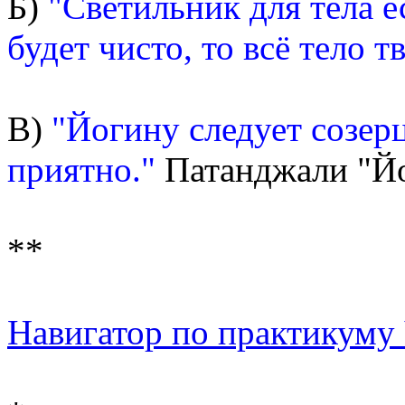
Б)
"Светильник для тела ес
будет чисто, то всё тело т
В)
"Йогину следует созерц
приятно."
Патанджали "Йог
**
Навигатор по практикуму Ч