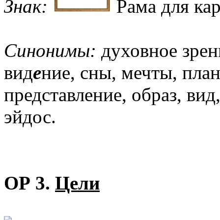
Знак:
Рама для ка
Синонимы:
духовное зрени
вид
е
ние, сны, мечты, пла
представление, образ, вид,
эйдос.
ОР 3.
Цели