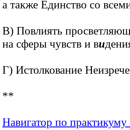
а также Единство со всем
В) Повлиять просветляю
на сферы чувств и в
и
дени
Г) Истолкование Неизрече
**
Навигатор по практикуму Ч