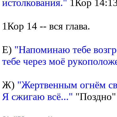
истолкования."
1Кор 14:1
1Кор 14 -- вся глава.
Е)
"Напоминаю тебе возгр
тебе через моё рукополож
Ж)
"Жертвенным огнём с
Я сжигаю всё..."
"Поздно"