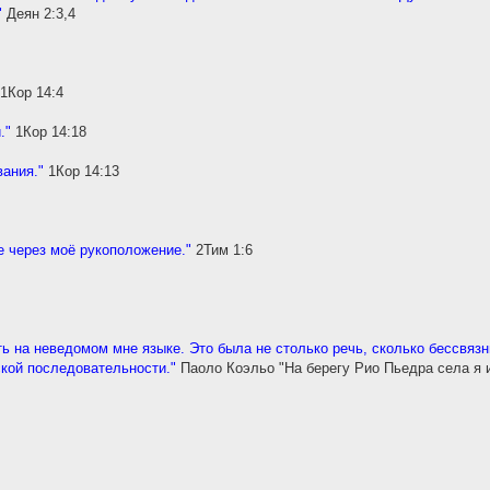
"
Деян 2:3,4
1Кор 14:4
."
1Кор 14:18
вания."
1Кор 14:13
е через моё рукоположение."
2Тим 1:6
ь на неведомом мне языке. Это была не столько речь, сколько бессвязн
ской последовательности."
Паоло Коэльо "На берегу Рио Пьедра села я 