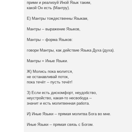
прими и реализуй Иной Язык таким,
какой Он есть (Мантру).
Е) Мантры тождественны Языкам,
Мантры -- выражение Языков,
Мантры -- форма Языков:
говори Мантры, как действие Языка Духа (духа).
Мантры = Иные Языки.
Ж) Молись пока молится,
не останавливай поток,
пока течёт -- пусть течёт!
З) Если есть дискомфорт, неудобство,
неустройство, какая-то несвобода --
значит и есть молитвенная работа.
И) Иные Языки -- прямая молитва Бога во мне.
Иные Языки -- прямая связь с Богом.