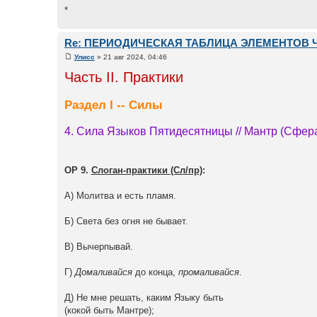
*
Re: ПЕРИОДИЧЕСКАЯ ТАБЛИЦА ЭЛЕМЕНТОВ 
Улисс
» 21 авг 2024, 04:46
Часть II. Практики
Раздел I -- Силы
4. Сила Языков Пятидесятницы // Мантр (Сфер
ОР 9.
Слоган-практики (Сл/пр)
:
А) Молитва и есть пламя.
Б) Света без огня не бывает.
В) Вычерпывай.
Г)
Домаливайся
до конца,
промаливайся
.
Д) Не мне решать, каким Языку быть
(кокой быть Мантре);