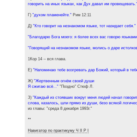
говорить на иных языках, как Дух давал им провещевать.
Г)
"духом пламенейте."
Рим 12:11
Д)
"Кто говорит на незнакомом языке, тот назидает себя."
"Благодарю Бога моего: я более всех вас говорю языками
"Говорящий на незнакомом языке, молись о даре истолко
1Кор 14 -- вся глава.
Е)
"Напоминаю тебе возгревать дар Божий, который в теб
Ж)
"Жертвенным огнём своей души
Я сжигаю всё..."
"Поздно" Стюф Л.
З)
"Каждый из стоявших вокруг меня людей начал говорит
слова, казалось, шли прямо из души, безо всякой логиче
из главы: "среда 8 декабря 1993г."
**
Навигатор по практикуму Ч II Р I