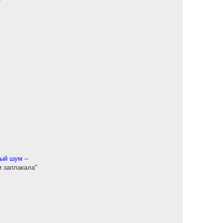
ый шум --
и заплакала"