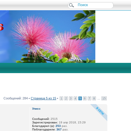
Сообщений: 284 •
Страница
5
из
15
•
...
1
2
3
4
5
6
7
8
15
Улисс
Сообщений:
2515
Зарегистрирован:
19 апр 2018, 15:29
Благодарил (а):
253
раз.
Поблагодарили:
367
раз.