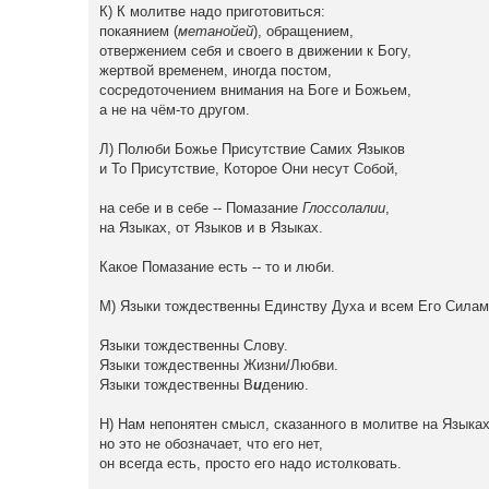
К) К молитве надо приготовиться:
покаянием (
метанойей
), обращением,
отвержением себя и своего в движении к Богу,
жертвой временем, иногда постом,
сосредоточением внимания на Боге и Божьем,
а не на чём-то другом.
Л) Полюби Божье Присутствие Самих Языков
и То Присутствие, Которое Они несут Собой,
на себе и в себе -- Помазание
Глоссолалии
,
на Языках, от Языков и в Языках.
Какое Помазание есть -- то и люби.
М) Языки тождественны Единству Духа и всем Его Силам
Языки тождественны Слову.
Языки тождественны Жизни/Любви.
Языки тождественны В
и
дению.
Н) Нам непонятен смысл, сказанного в молитве на Языках
но это не обозначает, что его нет,
он всегда есть, просто его надо истолковать.