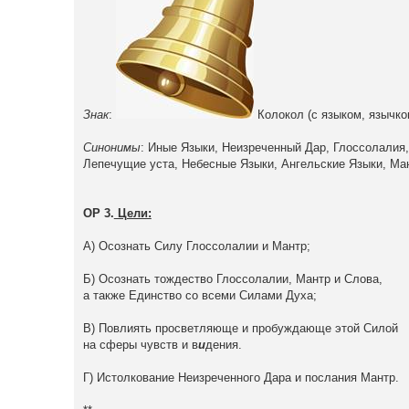
Знак
:
Колокол (с языком, язычко
Синонимы
: Иные Языки, Неизреченный Дар, Глоссолалия,
Лепечущие уста, Небесные Языки, Ангельские Языки, Ма
ОР 3.
Цели:
А) Осознать Силу Глоссолалии и Мантр;
Б) Осознать тождество Глоссолалии, Мантр и Слова,
а также Единство со всеми Силами Духа;
В) Повлиять просветляюще и пробуждающе этой Силой
на сферы чувств и в
и
дения.
Г) Истолкование Неизреченного Дара и послания Мантр.