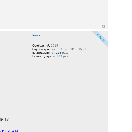
Улисс
Сообщений:
2515
Зарегистрирован:
19 апр 2018, 15:29
Благодарил (а):
253
раз.
Поблагодарили:
367
раз.
16:17
, и начали