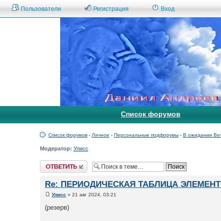
Пользователи
Регистрация
Вход
Список форумов
Список форумов
‹
Личное
‹
Персональные подфорумы
‹
В ожидании Ве
Модератор:
Улисс
Ответить
Re: ПЕРИОДИЧЕСКАЯ ТАБЛИЦА ЭЛЕМЕН
Улисс
» 21 авг 2024, 03:21
(резерв)