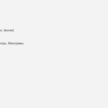
м, билом)
нтры, Мантрамы.