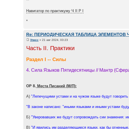
**
Навигатор по практикуму Ч II Р I
*
Re: ПЕРИОДИЧЕСКАЯ ТАБЛИЦА ЭЛЕМЕНТОВ 
Улисс
» 21 авг 2024, 03:23
Часть II. Практики
Раздел I -- Силы
4. Сила Языков Пятидесятницы // Мантр (Сфер
ОР 8.
Места Писаний (М/П):
А)
"Лепечущими устами и на чужом языке будут говорить 
"В законе написано: "иными языками и иными устами буду
Б)
"Уверовавших же будут сопровождать сии знамения: им
В)
"И явились им разделяющиеся языки, как бы огненные,