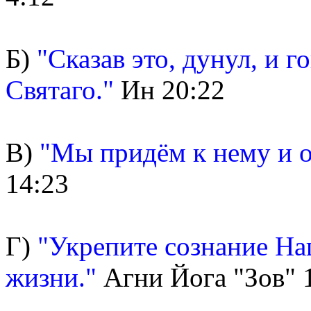
Б)
"Сказав это, дунул, и 
Святаго."
Ин 20:22
В)
"Мы придём к нему и о
14:23
Г)
"Укрепите сознание На
жизни."
Агни Йога "Зов" 