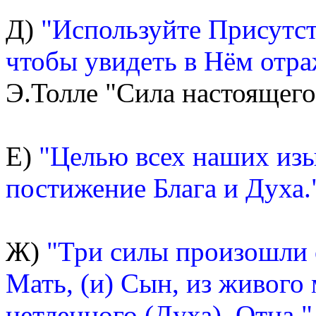
Д)
"Используйте Присутств
чтобы увидеть в Нём отр
Э.Толле "Сила настоящего"
Е)
"Целью всех наших из
постижение Блага и Духа.
Ж)
"Три силы произошли о
Мать, (и) Сын, из живого
нетленного (Духа), Отца."